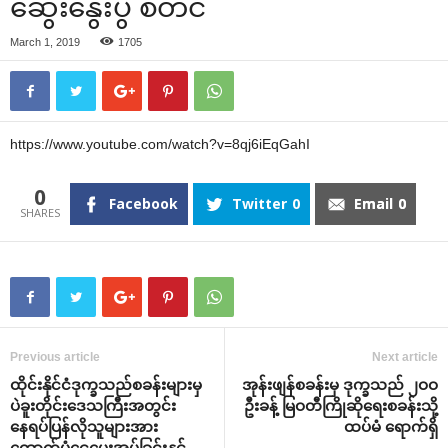
‌ဆွေး‌နွေးပွဲ စတင်
March 1, 2019
1705
https://www.youtube.com/watch?v=8qj6iEqGahI
0
Facebook
Twitter
0
Email
0
Previous article
Next article
ထိုင်းနိုင်ငံဒုက္ခသည်စခန်းများမှ
အုန်းဖျန်စခန်းမှ ဒုက္ခသည် ၂ဝဝ
ပဲခူးတိုင်း‌ဒေသကြီးအတွင်း
ဦးခန့် မြဝတီကြိုဆို‌ရေးစခန်းသို့
‌နေရပ်ပြန်လိုသူများအား
ထပ်မံ ‌ရောက်ရှိ
‌ထောက်ပံ့‌ငွေ‌ပေးအပ်ခြင်းနှင့်