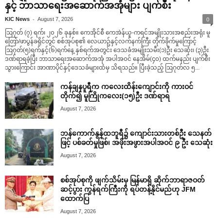
နှင့် ဘာသာရေးအဆောက်အအုံများ ပျက်စီး
-
KIC News
August 7, 2026
0
ဩဂုတ် (၇) ရက်၊ ၂၀၂၆ ခုနှစ်။ ကေအိုင်စီ ကေအဲန်ယူ-ကရင်အမျိုးသားအစည်းအရုံး မူ
တြော်/ဖာပွန်ခရိုင်တွင် စစ်အုပ်စု၏ လေယာဥ်နှင့်လက်နက်ကြီး တိုက်ခိုက်မှုကြောင့်
ဩဂုတ်(၅)ရက်နှင့်(၆)ရက်နေ့ နှစ်ရက်အတွင်း ဒေသခံအမျိုးသမီး(၁)ဦး သေဆုံး၊ (၃)ဦး
ဒဏ်ရာရခဲ့ပြီး ဘာသာရေးအဆောက်အအုံ အပါအဝင် နေအိမ်(၄၀) ထက်မနည်း ပျက်စီး
သွားကြောင်း အာဏာပိုင်နှင့်ဒေသခံများထံမှ သိရသည်။ ပြီးခဲ့သည့် ဩဂုတ်လ ၅...
ကန်ချနပူရီက ကလေးထိန်းကျောင်းကို ကားဝင်
တိုက်၍ မူကြိုကလေး(၁၅)ဦး ဒဏ်ရာရ
August 7, 2026
ဘန်ကောက်နွန်ထဘူရီ၌ ကျောင်းသားတစ်ဦး သေနတ်
ဖြင့် ပစ်ခတ်မှုဖြစ်၊ အဖိုးအဖွားအပါအဝင် ၉ ဦး သေဆုံး
August 7, 2026
စစ်အုပ်စုကို ဖျက်သိမ်းမှ မြန်မာရှိ ဆိုက်ဘာရာဇဝတ်
ဆင့်ပွား ကွန်ရက်ကြီးကို ရပ်တန့်နိုင်မည်ဟု JFM
ထောက်ပြ
August 7, 2026