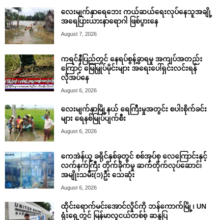
လေးမျက်နှာရေဘေး ကယ်ဆယ်ရေးလုပ်နေသူအချို့
အရေပြားယားနာရောဂါ ဖြစ်ပွားနေ
August 7, 2026
ကရင်နီပြည်တွင် နေရပ်စွန့်ခွာရမှု အကျပ်အတည်း
ကြောင့် မြေမြှုပ်မိုင်းများ အရေးပေါ်ရှင်းလင်းရန်
လိုအပ်နေ
August 6, 2026
လေးမျက်နှာမြို့နယ် ရေကြီးမှုအတွင်း စပါးစိုက်ခင်း
များ ရေနစ်မြုပ်ပျက်စီး
August 6, 2026
ကေအဲန်ယူ ခရိုင်နှစ်ခုတွင် စစ်အုပ်စု လေကြောင်းနှင့်
လက်နက်ကြီး တိုက်ခိုက်မှု ဆက်တိုက်လုပ်ဆောင်၊
အမျိုးသမီး(၁)ဦး သေဆုံး
August 6, 2026
ထိုင်းရောက်မင်းအောင်လှိုင်ကို ဘန်ကောက်မြို့၊ UN
ရုံးရှေ့တွင် မြန်မာလူငယ်တစ်စု ဆန္ဒပြ