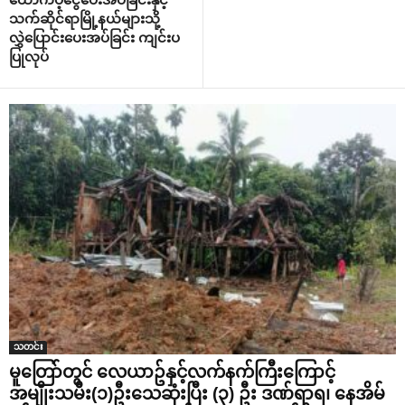
သက်ဆိုင်ရာမြို့နယ်များသို့
လွှဲ‌ပြောင်း‌ပေးအပ်ခြင်း ကျင်းပ
ပြုလုပ်
သတင်း
မူတြော်တွင် လေယာဥ်နှင့်လက်နက်ကြီးကြောင့်
အမျိုးသမီး(၁)ဦးသေဆုံးပြီး (၃) ဦး ဒဏ်ရာရ၊ နေအိမ်