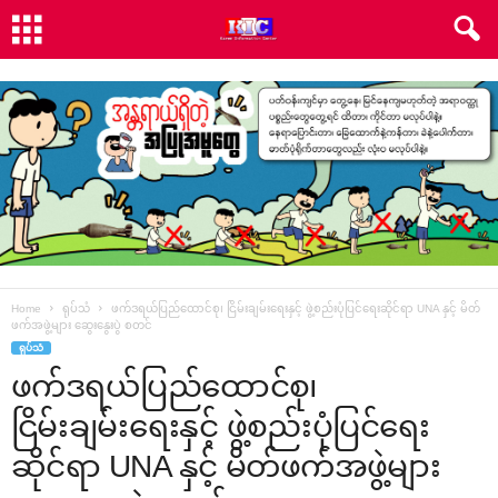
Home
ရုပ်သံ
ဖက်ဒရယ်ပြည်‌ထောင်စု၊ ငြိမ်းချမ်း‌ရေးနှင့် ဖွဲ့စည်းပုံပြင်‌ရေးဆိုင်ရာ UNA နှင့် မိတ်
ဖက်အဖွဲ့များ ‌ဆွေး‌နွေးပွဲ စတင်
ရုပ်သံ
ဖက်ဒရယ်ပြည်‌ထောင်စု၊
ငြိမ်းချမ်း‌ရေးနှင့် ဖွဲ့စည်းပုံပြင်‌ရေး
ဆိုင်ရာ UNA နှင့် မိတ်ဖက်အဖွဲ့များ