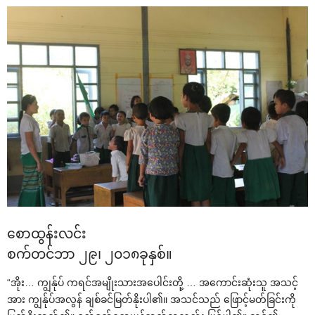
‌စောထွန်းလင်း
စက်တင်ဘာ ၂၉၊ ၂၀၁၈ခုနှစ်။
“အိုး… ကျွန်ုပ် ကရင်အမျိုးသားအ‌ပေါင်းတို့ … အ‌ကောင်းဆုံးသူ အသင့်
အား ကျွန်ုပ်အလွန် ချစ်ခင်မြတ်နိုးပါ၏။ အသင်သည် ‌ဖြောင့်မတ်ခြင်းကို