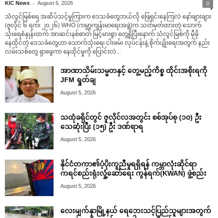
-
KIC News
August 6, 2026
0
သံလွင်မြစ်ရေ အဆိပ်သင့်မှုကြားက ဒေသခံတွေဘယ်လို ဖြေရှင်းနေကြလဲ နော်ချားချား
(ဇူလိုင် ၆ ရက်၊ ၂၀၂၆) WHO (ကမ္ဘာ့ကျန်းမာရေးအဖွဲ့)က သတ်မှတ်ထားတဲ့ သောက်
သုံးရေစံနှုန်းထက် အာဆင်းနစ်ဓာတ် မြင့်မားစွာ တွေ့ရှိပြီးနောက် သံလွင်မြစ်ကို မှီခို
နေထိုင်တဲ့ ဒေသခံတွေဟာ သောက်သုံးရေ၊ ငါးဖမ်း လုပ်ငန်းနဲ့ စိုက်ပျိုးရေးအတွက် နည်း
လမ်းသစ်တွေ ရှာဖွေကာ နေထိုင်မှုကို ပြောင်းလဲ...
အာဏာသိမ်းသမ္မတနှင့် တွေ့မည့်ကိစ္စ ထိုင်းအစိုးရကို
JFM ရှုတ်ချ
August 5, 2026
သထုံခရိုင်တွင် ဇူလိုင်လအတွင်း စစ်အုပ်စု (၁၀) ဦး
သေဆုံးပြီး (၁၅) ဦး ဒဏ်ရာရ
August 5, 2026
နိုင်ငံတကာ၏ပံ့ပိုးကူညီမှုရရှိရန် ကမ္ဘာလုံးဆိုင်ရာ
ကရင်စည်းရုံးလှုံ့ဆော်ရေး ကွန်ရက်(KWAN) ဖွဲ့စည်း
August 5, 2026
လေးမျက်နှာမြို့နယ် ရေဘေးသင့်ပြည်သူများအတွက်