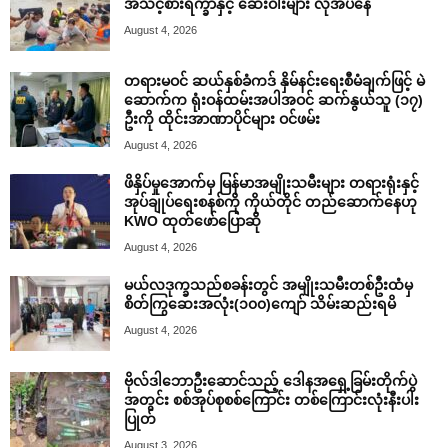
အသင့်စားရိက္ခာနှင့် ဆေးဝါးများ လိုအပ်နေ
August 4, 2026
တရားမဝင် ဆယ်နှစ်ခံကဒ် နှိမ်နင်းရေးစီမံချက်ဖြင့် မဲ
ဆောက်က ရုံးဝန်ထမ်းအပါအဝင် ဆက်နွယ်သူ (၁၇)
ဦးကို ထိုင်းအာဏာပိုင်များ ဝင်ဖမ်း
August 4, 2026
ဖိနှိပ်မှုအောက်မှ မြန်မာအမျိုးသမီးများ တရားရုံးနှင့်
အုပ်ချုပ်ရေးစနစ်ကို ကိုယ်တိုင် တည်ဆောက်နေဟု
KWO ထုတ်ဖော်ပြောဆို
August 4, 2026
မယ်လဒုက္ခသည်စခန်းတွင် အမျိုးသမီးတစ်ဦးထံမှ
စိတ်ကြွဆေးအလုံး(၁၀၀)ကျော် သိမ်းဆည်းရမိ
August 4, 2026
ဗိုလ်ဒါဘောဦးဆောင်သည့် ဒေါနအရှေ့ခြမ်းတိုက်ပွဲ
အတွင်း စစ်အုပ်စုစစ်ကြောင်း တစ်ကြောင်းလုံးနီးပါး
ပြုတ်
August 3, 2026