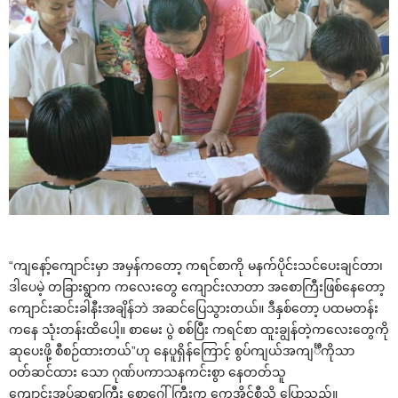
“ကျ‌နော့်‌ကျောင်းမှာ အမှန်က‌တော့ ကရင်စာကို မနက်ပိုင်းသင်‌ပေးချင်တာ၊
ဒါ‌ပေမဲ့ တခြားရွာက က‌လေး‌တွေ ‌ကျောင်းလာတာ အ‌စောကြီးဖြစ်‌နေ‌တော့
‌ကျောင်းဆင်းခါနီးအချိန်ဘဲ အဆင်‌ပြေသွားတယ်။ ဒီနှစ်‌တော့ ပထမတန်း
က‌နေ သုံးတန်းထိ‌ပေါ့။ စာ‌မေး ပွဲ စစ်ပြီး ကရင်စာ ထူးချွန်တဲ့က‌လေး‌တွေကို
ဆု‌ပေးဖို့ စီစဉ်ထားတယ်”ဟု ‌နေပူရှိန်‌ကြောင့် စွပ်ကျယ်အကျင်္ီကိုသာ
ဝတ်ဆင်ထား ‌သော ဂုဏ်ပကာသနကင်းစွာ ‌နေတတ်သူ
‌ကျောင်းအုပ်ဆရာကြီး ‌စော‌ဂေါ်ကြီးက ‌ကေအိုင်စီသို့ ‌ပြောသည်။