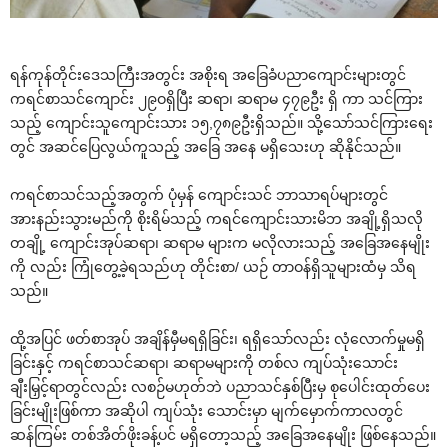
ရန်ကုန်တိုင်း‌ဒေသကြီးအတွင်း အစိုးရ အ‌ခြေခံပညာ‌ကျောင်းများတွင်
ကရင်စာသင်‌ကျောင်း ၂၉ဝရှိပြီး ဆရာ၊ ဆရာမ ၄၇၉ဦး ရှိ ကာ သင်ကြား
သည့် ‌ကျောင်းသူ‌ကျောင်းသား ၁၅,၇၈၉ဦးရှိသည်။ သို့‌သော်သင်ကြား‌ရေး
တွင် အဆင်‌ပြေလွယ်ကူသည့် အ‌ခြေ အ‌နေ မရှိ‌သေးဟု ဆိုနိုင်သည်။
ကရင်စာသင်သည့်အတွက် ပုံမှန် ‌ကျောင်းသင် ဘာသာရပ်များတွင်
အားနည်းသွားမည်ကို စိုးရိမ်သည့် ကရင်‌ကျောင်းသားမိဘ အချို့ရှိသလို
တချို့ ‌ကျောင်းအုပ်ဆရာ၊ ဆရာမ များက မလိုလားသည့် အ‌ခြေအ‌နေမျိုး
ကို လည်း ကြုံ‌တွေ့ခဲ့ရသည်ဟု တိုင်းစာ/ ယဉ် တာဝန်ရှိသူများထံမှ သိရ
သည်။
ထို့အပြင် ဖတ်စာအုပ် အချိန်မှီမရရှိခြင်း၊ ရရှိ‌သော်လည်း လုံ‌လောက်မှုမရှိ
ခြင်းနှင့် ကရင်စာသင်ဆရာ၊ ဆရာမများကို တစ်လ ကျပ်သုံး‌သောင်း
ချီးမြှင့်ရာတွင်လည်း လစဉ်မဟုတ်ဘဲ ပညာသင်နှစ်ပြီးမှ စု‌ပေါင်းထုတ်‌ပေး
ခြင်းမျိုးဖြစ်ကာ အဆိုပါ ကျပ်သုံး ‌သောင်းမှာ မျက်‌မှောက်ကာလတွင်
ဆန်ကြမ်း တစ်အိတ်ဖိုးခန့်ပင် မရှိ‌တော့သည့် အ‌ခြေအ‌နေမျိုး ဖြစ်‌နေသည်။