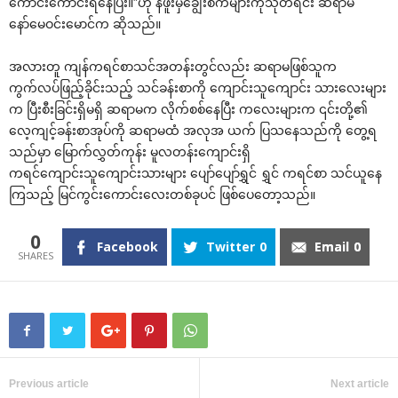
‌ကောင်း‌ကောင်းရ‌နေပြီး။”ဟု နဖူးမှ‌ချွေးစက်များကိုသုတ်ရင်း ဆရာမ
‌နော်‌မေဝင်း‌မောင်က ဆိုသည်။
အလားတူ ကျန်ကရင်စာသင်အတန်းတွင်လည်း ဆရာမဖြစ်သူက
ကွက်လပ်ဖြည့်ခိုင်းသည့် သင်ခန်းစာကို ‌ကျောင်းသူ‌ကျောင်း သား‌လေးများ
က ပြီးစီးခြင်းရှိမရှိ ဆရာမက လိုက်စစ်‌နေပြီး က‌လေးများက ၎င်းတို့၏
‌လေ့ကျင့်ခန်းစာအုပ်ကို ဆရာမထံ အလုအ ယက် ပြသ‌နေသည်ကို ‌တွေ့ရ
သည်မှာ ‌မြောက်လွှတ်ကုန်း မူလတန်း‌ကျောင်းရှိ
ကရင်‌ကျောင်းသူ‌ကျောင်းသားများ ‌ပျော်‌ပျော်ရွှင် ရွှင် ကရင်စာ သင်ယူ‌နေ
ကြသည့် မြင်ကွင်း‌ကောင်း‌လေးတစ်ခုပင် ဖြစ်‌ပေ‌တော့သည်။
0
Facebook
Twitter
0
Email
0
Previous article
Next article