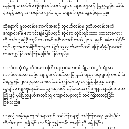
လှန်‌ရေး‌ကောင်စီ အစိုးရလက်ထက်တွင် ‌ကျောင်းများကို ပြည်သူပိုင် သိမ်း
ခဲ့သည့်အတွက် ကရင်‌ကျောင်း များ ‌ပျောက်ကွယ်သွားခဲ့ရသည်။
ထို့‌နောက် မူလတန်း‌အောက်အဆင့် သူငယ်တန်းမှ ဒုတိယတန်းအထိ
‌ကျောင်းချိန် ‌ကျောင်းချိန်ပြင်ပတွင် ဆိုင်ရာ တိုင်းရင်းသား ဘာသာစကား
ကို သင်ယူခွင့်ရှိသည်ဟု ယခင်အစိုးရလက်ထက် ၂၀၁၂ခုနှစ်၊ နှစ်လည်ပိုင်း
တွင် ပညာ‌ရေးဝန်ကြီးဌာနက ပြည်သူ့ လွှတ်‌တော်တွင် ‌ပြောဆိုခဲ့ပြီး‌နောက်
တ‌ကျော့ပြန် သင်ကြားခဲ့ခြင်း ဖြစ်သည်။
ကရင်စာကို ပဲခူးတိုင်း‌ဒေသကြီး ‌ညောင်‌လေးပင်မြို့နယ်တွင် မြို့နယ်၊
ကရင်စာ‌ပေနှင့် ယဉ်‌ကျေးမှု‌ကော်မတီနှင့် မြို့နယ် ပညာ ‌ရေးမှူးတို့ ပူး‌ပေါင်း
စီစဉ်မှုဖြင့် ၂၀၁၃ခုနှစ်က စတင်သင်ကြားခဲ့ရာမှ တဖြည်းဖြည်း ကရင်
လူမျိုး အများစု‌နေထိုင်သည့် ဧရာဝတီ တိုင်း‌ဒေသကြီး၊ ရန်ကုန်တိုင်း‌ဒေသ
ကြီးနှင့် မွန်ပြည်နယ်အတွင်းရှိ ‌ကျောင်းများတွင် သင်ကြားလာခဲ့ခြင်း
ဖြစ်သည်။
ယခုလို အစိုးရ‌ကျောင်းများတွင် သင်ကြားရာ၌ သင်ကြား‌ရေး မူဝါဒပိုင်း
တိတိကျကျ မရှိခြင်း၊ သင်ရိုးညွှန်းတမ်း တ‌ပြေးညီ မရှိ ခြင်း၊