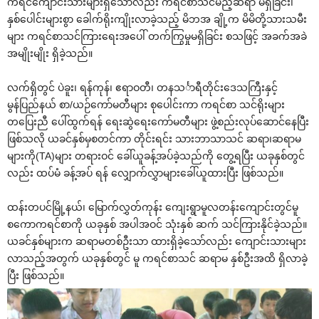
ကရင်‌ကျောင်းသားများရှိ‌သော်လည်း ကရင်စာသင်မည့်ဆရာ မရှိခြင်း၊
နှစ်‌ပေါင်းများစွာ ‌ခေါက်ရိုးကျိုးလာခဲ့သည့် မိဘအ ချို့က မိမိတို့သားသမီး
များ ကရင်စာသင်ကြား‌ရေးအ‌ပေါ် တက်ကြွမှုမရှိခြင်း စသဖြင့် အခက်အခဲ
အမျိုးမျိုး ရှိခဲ့သည်။
လက်ရှိတွင် ပဲခူး၊ ရန်ကုန်၊ ဧရာဝတီ၊ တနသင်္ာရီတိုင်း‌ဒေသကြီးနှင့်
မွန်ပြည်နယ် စာ/ယဉ်‌ကော်မတီများ စု‌ပေါင်းကာ ကရင်စာ သင်ရိုးများ
တ‌ပြေးညီ ‌ပေါ်ထွက်ရန် ‌ရေးဆွဲ‌ရေး‌ကော်မတီများ ဖွဲ့စည်းလုပ်‌ဆောင်‌နေပြီး
ဖြစ်သလို ယခင်နှစ်မှစတင်ကာ တိုင်းရင်း သားဘာသာသင် ဆရာ၊ဆရာမ
များကို(TA)များ တရားဝင် ‌ခေါ်ယူခန့်အပ်ခဲ့သည်ကို ‌တွေ့ရပြီး ယခုနှစ်တွင်
လည်း ထပ်မံ ခန့်အပ် ရန် ‌လျှောက်လွှာများ‌ခေါ်ယူထားပြီး ဖြစ်သည်။
ထန်းတပင်မြို့နယ်၊ ‌မြောက်လွှတ်ကုန်း ‌ကျေးရွာမူလတန်း‌ကျောင်းတွင်မူ
စ‌ကောကရင်စာကို ယခုနှစ် အပါအဝင် သုံးနှစ် ဆက် သင်ကြားနိုင်ခဲ့သည်။
ယခင်နှစ်များက ဆရာမတစ်ဦးသာ ထားရှိခဲ့‌သော်လည်း ‌ကျောင်းသားများ
လာသည့်အတွက် ယခုနှစ်တွင် မူ ကရင်စာသင် ဆရာမ နှစ်ဦးအထိ ရှိလာခဲ့
ပြီး ဖြစ်သည်။