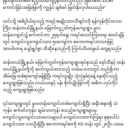
မြတ်နိုးတတ်၏။ ဧည့်ဝတ်‌ကျေပွန်တတ်သူလည်း ဖြစ်ပါ၏။ သင်၏
‌ကောင်းခြင်းအဖြာဖြာကို ကျွန်ုပ် ချစ်ခင် မြတ်နိုးလှပါ‌ပေသည်။”
ယင်းသို့ အဓိပ္ပါယ်ရသည့် ကရင့်အမျိုးသားသီချင်းကို ရန်ကုန်တိုင်း‌ဒေသ
ကြီး၊ ထန်းတပင်မြို့နယ်၊ ‌မြောက်လွွှတ်ကုန်း‌ကျေးရွာ၊ မူလ
တန်း‌ကျောင်း၌ စက်တင်ဘာ ၂၅ရက်‌နေ့၊ ကရင်စာသင်ကြား‌ရေး စတင်ချိန်
တွင် ‌ကျောင်းသူ‌ကျောင်းသား ၅၀‌ကျော်က စ‌ကောကရင်ဘာသာဖြင့်
အားပါးတရ ‌ပျော်ရွှင်စွာ သီဆို‌နေသည်ကို ကြက်သီးထဖွယ် ‌တွေ့ရသည်။
ထန်းတပင်မြို့နယ်၊ ‌မြောက်လွှတ်ကုန်း‌ကျေးရွာအုပ်စုသည် ‌မှော်ဘီနှင့် ထန်း
တပင်မြို့နယ်တို့ကို ဆက်သွယ်ထားသည့် လမ်းမ ‌ဘေးတွင် တည်ရှိကာ
အိမ်‌ခြေ တစ်ရာ‌ကျော်ခန့်ရှိပြီး ကရင်လူမျိုး သုံးပုံနှစ်ပုံခန့် ‌နေထိုင်သည့်
‌ကျေးရွာဖြစ်သည်။ လယ်ယာနှင့် ပန်း စိုက်ပျိုးခြင်းကို အဓိက လုပ်ကိုင်
သည့် ‌ကျေးရွာဖြစ်သည်။
၎င်း‌ကျေးရွာတွင် မူလတန်း‌ကျောင်းတစ်‌ကျောင်းရှိပြီး အနီးအနားရှိ သဲ
ကုန်း၊ ဖက်ဝင်းကုန်း၊ ချမ်းသာကုန်း စသည့်‌ကျေးရွာများမှ
‌ကျောင်းသူ‌ကျောင်းသား‌လေးများပါ ‌ကျောင်းလာတက်ကြရာ စုစု‌ပေါင်း
‌ကျောင်းသား ၁၁ဝဦးရှိပြီး စ‌ကောကရင်စာကို KG တန်း တွင် ၂၈ဦး၊ ပထမ