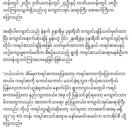
တန်းတွင် ၂ဝဦး၊ ဒုတိယတန်းတွင် ၂၄ဦးနှင့် တတိယတန်းတွင် ၁၈ဦး
သင်ကြားလျက်ရှိသည်ဟု ‌ကျောင်းအုပ် ဆရာကြီး ‌စော‌ဂေါကြီးက
‌ပြောသည်။
အဆိုပါ‌ကျောင်းသည် နံနက် ၉နာရီမှ ၃နာရီထိ ‌ကျောင်းချိန်သတ်မှတ်ထား
ပြီး ‌ကျောင်း‌နောက်ဆုံးချိန် မွန်းလွဲ ပိုင်း ၂နာရီခွဲမှ ၃နာရီထိ ‌ကျောင်းဖွင့်ရက်
တိုင်း ကရင်စာသင်ချိန်အဖြစ် သတ်မှတ်ထားကာ မြို့နယ် ကရင်စာ‌ပေနှင့်
ယဉ်‌ကျေးမှု‌ကော်မတီက စီစဉ်‌ပေးသည့် ရွာရှိ ကရင်စာသင်ဆရာမနှစ်ဦးက
တာဝန်ယူသင်ကြား‌ပေး‌နေခြင်းဖြစ်သည်။
“ငယ်ငယ်က အိမ်မှာကရင်စကား‌ပြော‌တော့ ကရင်စကားကို‌ပြောတတ်လာ
တယ်။ ကရင်စာကို ‌ကောင်း‌ကောင်း မသင်ခဲ့ရဘူး။ ကိုယ့်ဖာသာကိုယ်
ပြန်‌လေ့လာသင်ယူခဲ့ရတယ်။ ‌နောက်ပိုင်း ရွာကလူငယ်‌တွေပါ ကရင်
စကား‌ပြောတာ နည်းသွားတယ်။ အခု လို ပြန်သင်ခွင့်ရ‌တော့ ‌ကျောင်းသား
မိဘ‌တွေကလည်း အားတက်သ‌ရော ခွင့်ပြုတယ်။ ‌ကျောင်းအုပ်ဆရာကြီး
ကလည်း ကိုယ့် ကရင်လူမျိုးပဲဆို‌တော့ သင်ရတာ ဘာအခက်အခဲမှ မရှိ
ဘူး”ဟု KG တန်း ကရင်စာသင်ဆရာမ ‌နော်‌မေဝင်း‌မောင်က ‌ကေအိုင်စီ သို့
‌ပြောသည်။