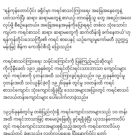
“ရန်ကုန်‌တောင်ပိုင်း ခရိုင်မှာ ကရင်စာသင်ကြား‌ရေး အ‌ခြေအ‌နေ‌တွေနဲ့
ပတ်သက်ပြီး ဆရာ၊ ဆရာမ‌တွေနဲ့ စာ/ယဉ် တာဝန်ရှိသူ ‌တွေ အစည်းအ‌ဝေး
လုပ်ဖို့ စီစဉ်‌နေတယ်။ အ‌ခြေအ‌နေအမှန်ကို‌ပြောရရင် တစ်လ သုံး‌သောင်း
ကျပ်က ကရင်စာသင် ဆရာ၊ ဆရာမ‌တွေကို ဆက်ထိန်းဖို့ ခက်‌နေတယ်”ဟု
ရန်ကုန်တိုင်း‌ဒေသကြီး၏ ကရင် စာ‌ပေနှင့် ယဉ်‌ကျေးမှု‌ကော်မတီ ဒုဥက္ကဌ
မန်းမြင့် စိန်က ‌ကေအိုင်စီသို့ ‌ပြောသည်။
ကရင်စာသင်ကြား‌ရေး သမိုင်း‌ကြောင်းကို ပြန်ကြည့်မည်ဆိုလျင်
ကိုလိုနီ‌ခေတ် ၁၉၁၂ခုနှစ်တွင် ကရင်တိုင်းရင်းသားဘာသာ ‌ကျောင်းများ
တွင် ကရင်စာကို ၄တန်းအထိ သင်ကြားခွင့်ရခဲ့သည်။ ၁၉၂၄ခုနှစ်တွင်မူ
၇တန်းအထိ သင်ယူနိုင်ခဲ့လို ၁၉၂၆ခုနှစ် တွင်မူ ၁ဝတန်းထိ ကရင်
စာသင်‌ကျောင်း သုံး‌ကျောင်းရှိခဲ့ပြီး ‌ဒေသအများအပြားတွင် ကရင်စာသင်
အလယ်တန်း‌ကျောင်းများ ‌ပေါ်‌ပေါက်လာခဲ့သည်။
၁၉၃၆ခုနှစ်တွင်မူ တစ်ပြည်လုံးရှိ ကရင်‌ကျောင်းသားများသည် ၁ဝ တန်း
အထိ ကရင်ဘာသာဖြင့် စာ‌မေးပွဲ‌ဖြေဆိုု ခွင့်ရရှိခဲ့ပြီး ယုဒသန်‌ကောလိပ်
တွင် ကရင်‌ကျောင်းသားအများစုရှိသည့်အတွက် ကရင်‌ကောလိပ်ဟု
အမည်တွင် ခဲ့ဖူးသည်။ လွတ်လပ်‌ရေးရ ပြီး‌နောက်ပိုင်း ‌တော်