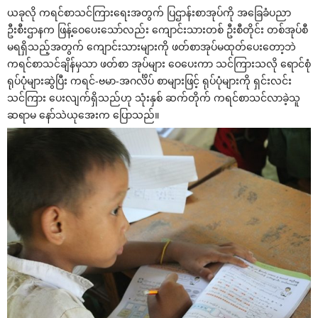
ယခုလို ကရင်စာသင်ကြား‌ရေးအတွက် ပြဌာန်းစာအုပ်ကို အ‌ခြေခံပညာ
ဦးစီးဌာနက ဖြန့်‌ဝေ‌ပေး‌သော်လည်း ‌ကျောင်းသားတစ် ဦးစီတိုင်း တစ်အုပ်စီ
မရရှိသည့်အတွက် ‌ကျောင်းသားများကို ဖတ်စာအုပ်မထုတ်‌ပေး‌တော့ဘဲ
ကရင်စာသင်ချိန်မှသာ ဖတ်စာ အုပ်များ ‌ဝေ‌ပေးကာ သင်ကြားသလို ‌ရောင်စုံ
ရုပ်ပုံများဆွဲပြီး ကရင်-ဗမာ-အဂင်္လိပ် စာများဖြင့် ရုပ်ပုံများကို ရှင်းလင်း
သင်ကြား ‌ပေးလျက်ရှိသည်ဟု သုံးနှစ် ဆက်တိုက် ကရင်စာသင်လာခဲ့သူ
ဆရာမ ‌နော်သဲယု‌အေးက ‌ပြောသည်။