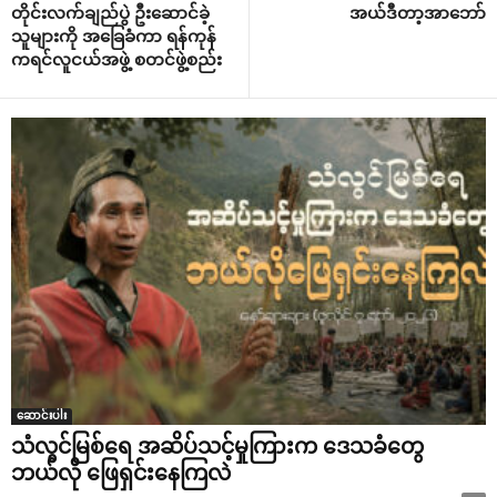
တိုင်းလက်ချည်ပွဲ ဦး‌ဆောင်ခဲ့
အယ်ဒီတာ့အာ‌ဘော်
သူများကို အ‌ခြေခံကာ ရန်ကုန်
ကရင်လူငယ်အဖွဲ့ စတင်ဖွဲ့စည်း
ဆောင်းပါး
သံလွင်မြစ်ရေ အဆိပ်သင့်မှုကြားက ဒေသခံတွေ
ဘယ်လို ဖြေရှင်းနေကြလဲ