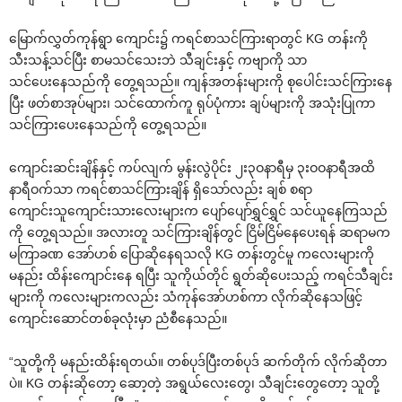
‌မြောက်လွှတ်ကုန်ရွာ ‌ကျောင်း၌ ကရင်စာသင်ကြားရာတွင် KG တန်းကို
သီးသန့်သင်ပြီး စာမသင်‌သေးဘဲ သီချင်းနှင့် ကဗျာကို သာ
သင်‌ပေး‌နေသည်ကို ‌တွေ့ရသည်။ ကျန်အတန်းများကို စု‌ပေါင်းသင်ကြား‌နေ
ပြီး ဖတ်စာအုပ်များ၊ သင်‌ထောက်ကူ ရုပ်ပုံကား ချပ်များကို အသုံးပြုကာ
သင်ကြား‌ပေး‌နေသည်ကို ‌တွေ့ရသည်။
‌ကျောင်းဆင်းချိန်နှင့် ကပ်လျက် မွန်းလွဲပိုင်း ၂း၃ဝနာရီမှ ၃းဝဝနာရီအထိ
နာရီဝက်သာ ကရင်စာသင်ကြားချိန် ရှိ‌သော်လည်း ချစ် စရာ
‌ကျောင်းသူ‌ကျောင်းသား‌လေးများက ‌ပျော်‌ပျော်ရွှင်ရွှင် သင်ယူ‌နေကြသည်
ကို ‌တွေ့ရသည်။ အလားတူ သင်ကြားချိန်တွင် ငြိမ်ငြိမ်‌နေ‌ပေးရန် ဆရာမက
မကြာခဏ ‌အော်ဟစ် ‌ပြောဆို‌နေရသလို KG တန်းတွင်မူ က‌လေးများကို
မနည်း ထိန်း‌ကျောင်း‌နေ ရပြီး သူကိုယ်တိုင် ရွတ်ဆို‌ပေးသည့် ကရင်သီချင်း
များကို က‌လေးများကလည်း သံကုန်‌အော်ဟစ်ကာ လိုက်ဆို‌နေသဖြင့်
‌ကျောင်း‌ဆောင်တစ်ခုလုံးမှာ ညံစီ‌နေသည်။
“သူတို့ကို မနည်းထိန်းရတယ်။ တစ်ပုဒ်ပြီးတစ်ပုဒ် ဆက်တိုက် လိုက်ဆိုတာ
ပဲ။ KG တန်းဆို‌တော့ ‌ဆော့တဲ့ အရွယ်‌လေး‌တွေ၊ သီချင်း‌တွေ‌တော့ သူတို့