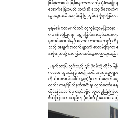
ဖြစ်ခဲ့တာ‌ပေါ့။ ဖြစ်‌နေတာကလည်း ပုံစံအမျိုးမ
‌အောက်‌ခြေကပဲသိ တယ်ဆို ‌တော့ ဒီ‌အောက်ကဖြစ်
သူ‌တွေကသိ‌စေချင်လို့ ပြုလုပ်တဲ့ ဖိုရမ်ဖြစ်တ
ဖိုရမ်၏ ပထမရက်တွင် လူကုန်ကူးမှုပြဿနာ၊ က‌
များ၏ လုံခြုံ‌ရေး၊ ‌ရွှေ့‌ပြောင်းအလုပ်သမား
မူးယစ်‌ဆေးဝါးနှင့် ‌လောင်း ကစားစ သည့် ကိစ္စရ
သည့် အချက်အလက်များကို စာတမ်းပြုကာ ‌ဖေ‌ဖော
အစိုးရထံသို့ တင်ပြ‌ပေးအပ်သွားမည်ဟုလည်
၂ ရက်တာပြုလုပ်သည့် ၎င်းဖိုရမ်သို့ ထိုင်း-မြ
က‌လေး သူငယ်နှင့် အမျိုးသမီးအ‌ရေးလှုပ်ရှ
ကိုယ်စားလှယ်‌ပေါင်း (၉၁)ဦး တက်‌ရောက်‌ဆွေး‌
လည်း ကရင်ပြည်နယ်အစိုးရ၊ လွှတ်‌တော်၊ ‌ရေးရာ‌
ထိုင်းနိုင်ငံဘက်မှ တာ့ခ်ခရိုင် လူဝင်မှုကြီးကြပ
ဖိတ်ကြားထားသည်ဟု ဖိုရမ်ကို ဦး‌ဆောင်သည့