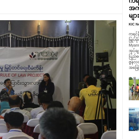
ကရင်
အကျ
မျာ
KIC N
ကရင်နီ
မြှုပ်
Myanm
အုပ်ချ
ပြည်ထ
ဇွန်လ
အခြေပြ