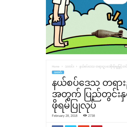
Home
သတင်း
နယ်စပ်‌ဒေသ တရားဥပ‌ဒေစိုးမိုးမှုမြှင့်တ
သတင်း
နယ်စပ်‌ဒေသ တရားဥပ‌ဒ
အတွက် ပြည်တွင်းနှ
ဖိုရမ်ပြုလုပ်
February 28, 2018
2738