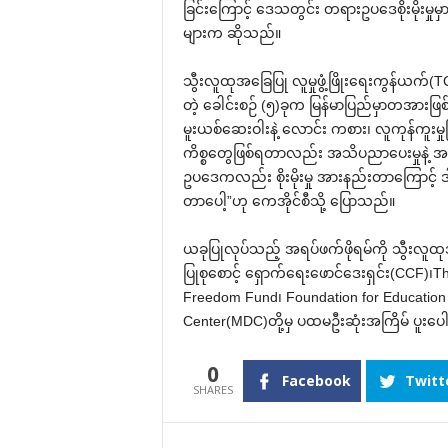
ခြင်း‌ကြောင့် ‌ဒေသတွင်း တရားဥပ‌ဒေစိုးမို
များက ဆိုသည်။
သွီးလူထုအ‌ခြေပြု လူမှုဖွံ့ဖြိုး‌ရေးကွန်ယက်(
တဲ့ ‌ခေါင်းစဉ် (၅)ခုက မြန်မာပြည်မှာတအားဖြစ်
မူးယစ်‌ဆေးဝါးနဲ့ ‌လောင်း ကစား၊ လူကုန်ကူးမ
ကိစ္စ‌တွေဖြစ်ရတာလည်း အသိပညာ‌ပေးမှုနဲ့ အ‌ရ
ဥပ‌ဒေကလည်း စိုးမိုးမှု အားနည်းတာ‌ကြောင့် 
တာ‌ပေါ့”ဟု ‌ကေအိုင်စီသို့ ‌ပြောသည်။
ယခုပြုလုပ်သည့် အရပ်ဖက်ဖိုရမ်ကို သွီးလူထု
ပြုစု‌စောင့် ‌ရှောက်‌ရေး‌ဖောင်‌ဒေးရှင်း(CCF)၊T
Freedom Fund၊ Foundation for Educatio
Center(MDC)တို့မှ ပထမဦးဆုံးအကြိမ် ပူး‌ပ
0
Facebook
Twitt