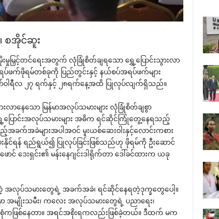
။ စအိုင်ဆူး
းမှုမြှင့်တင်‌ရေးအတွက် လုံခြုံစိတ်ချရ‌သော ‌ရွှေ့‌ပြောင်းသွားလာ
 အရပ်ဖက်ဖိုရမ်တစ်ခုကို ပြည်တွင်းနှင့် နယ်စပ်အရပ်ဖက်များ
ဖော်ဝါရီလ ၂၇ ရက်နှင့် ၂၈ရက်‌နေ့အထိ ပြုလုပ်လျက်ရှိသည်။
်းသွားလာ‌နေ‌သော မြန်မာအလုပ်သမားများ လုံခြုံစိတ်ချစွာ
‌ရွှေ့‌ပြောင်းအလုပ်သမားများ အဓိက ရင်ဆိုင်ကြုံ‌တွေ့‌နေရသည့်
စသည့်အခက်အခဲများအပါအဝင် မူးယစ်‌ဆေးဝါးနှင့်‌လောင်းကစား
ေးနိုင်ရန် ရည်ရွယ်၍ ပြုလုပ်ခြင်းဖြစ်သည်ဟု ဖိုရမ်ကို ဦး‌ဆောင်
 ‌ဖောင် ‌ဒေးရှင်း၏ မန်း‌နေဂျင်းဒါရိုက်တာ ‌ဒေါ်ခင်ထားက ယခု
့ အလုပ်သမား‌တွေရဲ့ အခက်အခဲ၊ ရင်ဆိုင်‌နေရတဲ့ဒုက္ခ‌တွေ‌ပေါ့။
ောက်မှာ အမျိုးသမီး၊ က‌လေး အလုပ်သမား‌တွေရဲ့ ပညာ‌ရေး၊
ေါင်းစုံကဖြစ်‌နေတာ။ အရင်အစိုးရကလည်းဖြစ်ခဲ့တယ်။ ဒီထက် မက