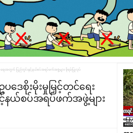
င်‌ရေးအတွက် ပြည်တွင်းနှင့်နယ်စပ်အရပ်ဖက်အဖွဲ့များ ဖိုရမ်ပြုလုပ်
ေစိုးမိုးမှုမြှင့်တင်‌ရေး
င့်နယ်စပ်အရပ်ဖက်အဖွဲ့များ
ဆောင်