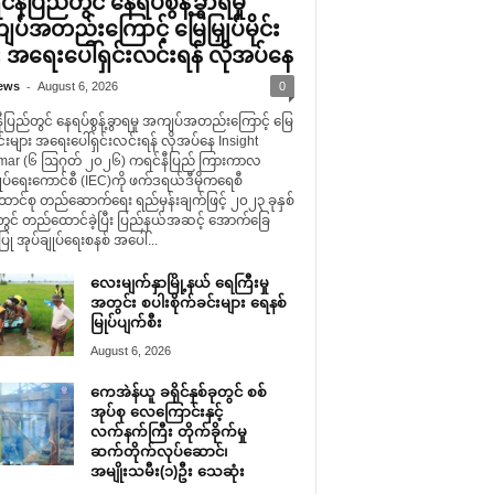
နီပြည်တွင် နေရပ်စွန့်ခွာရမှု
ပ်အတည်းကြောင့် မြေမြှုပ်မိုင်း
း အရေးပေါ်ရှင်းလင်းရန် လိုအပ်နေ
-
ews
August 6, 2026
0
ပြည်တွင် နေရပ်စွန့်ခွာရမှု အကျပ်အတည်းကြောင့် မြေ
မိုင်းများ အရေးပေါ်ရှင်းလင်းရန် လိုအပ်နေ Insight
ar (၆ ဩဂုတ် ၂၀၂၆) ကရင်နီပြည် ကြားကာလ
ုပ်ရေးကောင်စီ (IEC)ကို ဖက်ဒရယ်ဒီမိုကရေစီ
ောင်စု တည်ဆောက်ရေး ရည်မှန်းချက်ဖြင့် ၂၀၂၃ ခုနှစ်
တွင် တည်ထောင်ခဲ့ပြီး ပြည်နယ်အဆင့် အောက်ခြေ
ု အုပ်ချုပ်ရေးစနစ် အပေါ်...
လေးမျက်နှာမြို့နယ် ရေကြီးမှု
အတွင်း စပါးစိုက်ခင်းများ ရေနစ်
မြုပ်ပျက်စီး
August 6, 2026
ကေအဲန်ယူ ခရိုင်နှစ်ခုတွင် စစ်
အုပ်စု လေကြောင်းနှင့်
လက်နက်ကြီး တိုက်ခိုက်မှု
ဆက်တိုက်လုပ်ဆောင်၊
အမျိုးသမီး(၁)ဦး သေဆုံး