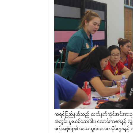
ကရင်ပြည်နယ်သည် လက်နက်ကိုင်အင်အားစုမျ
အတွင်း မူးယစ်‌ဆေးဝါး၊ ‌လောင်းကစားနှင့် လူကု
ဖက်အစိုးရ၏ ‌ဒေသတွင်းအာဏာပိုင်များနှင့် လ