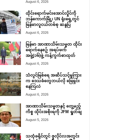
August 6, 2026
ထိုင်းရောက်မင်းအောင်လှိုင်ကို
ဘန်ကောက်မြို့၊ UN ရုံးရှေ့တွင်
မြန်မာလူငယ်တစ်စု ဆန္ဒပြ
August 6, 2026
မြန်မာ အာဏာသိမ်းသမ္မတ ထိုင်း
ရောက်နေစဥ် အရပ်ဖက်
အဖွဲ့(၁၆)ဖွဲ့ ကန့်ကွက်စာထုတ်
August 6, 2026
သံလွင်မြစ်ရေ အဆိပ်သင့်မှုကြား
က ဒေသခံတွေဘယ်လို ဖြေရှင်း
နေကြလဲ
August 6, 2026
အာဏာသိမ်းသမ္မတနှင့် တွေ့မည့်
ကိစ္စ ထိုင်းအစိုးရကို JFM ရှုတ်ချ
August 5, 2026
သထုံခရိုင်တွင် ဇူလိုင်လအတွင်း