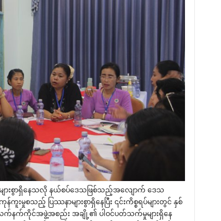
ားစွာရှိ‌နေသလို နယ်စပ်‌ဒေသဖြစ်သည့်အ‌လျောက် ‌ဒေသ
န်ကူးမှုစသည့် ပြဿနာများစွာရှိ‌နေပြီး ၎င်းကိစ္စရပ်များတွင် နှစ်
က်နက်ကိုင်အဖွဲ့အစည်း အချို့၏ ပါဝင်ပတ်သက်မှုများရှိ‌နေ