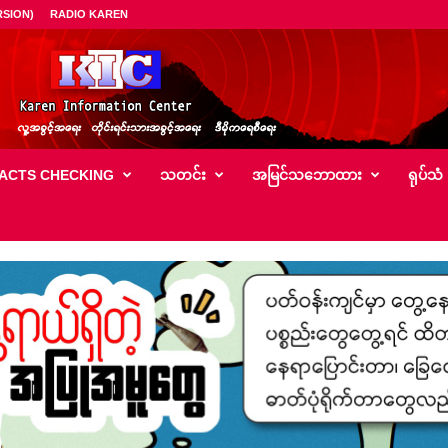
SION)
RADIO KAREN
ACTS CHECKING
သတင်း
အမြင်သ‌ဘောထား
ရုပ်သံ