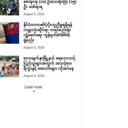
စစ်အုပ်စု (၁၀) ဦးသေဆုံးပြီး (၁၅)
ဦး ဒဏ်ရာရ
August 5, 2026
နိုင်ငံတကာ၏ပံ့ပိုးကူညီမှုရရှိရန်
ကမ္ဘာလုံးဆိုင်ရာ ကရင်စည်းရုံး
လှုံ့ဆော်ရေး ကွန်ရက်(KWAN)
ဖွဲ့စည်း
August 5, 2026
လေးမျက်နှာမြို့နယ် ရေဘေးသင့်
ပြည်သူများအတွက် အသင့်စား
ရိက္ခာနှင့် ဆေးဝါးများ လိုအပ်နေ
August 4, 2026
Load more