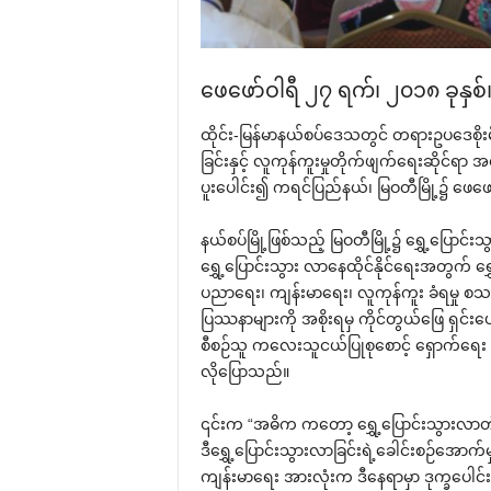
‌ဖေ‌ဖော်ဝါရီ ၂၇ ရက်၊ ၂၀၁၈ ခုနှစ်
ထိုင်း-မြန်မာနယ်စပ်‌ဒေသတွင် တရားဥပ‌ဒေစိုးမို
ခြင်းနှင့် လူကုန်ကူးမှုတိုက်ဖျက်‌ရေးဆိုင်ရာ
ပူး‌ပေါင်း၍ ကရင်ပြည်နယ်၊ မြဝတီမြို့၌ ‌ဖေ‌
နယ်စပ်မြို့ဖြစ်သည့် မြဝတီမြို့၌ ‌ရွှေ့‌ပြောင
‌ရွှေ့‌ပြောင်းသွား လာ‌နေထိုင်နိုင်‌ရေးအတွက် 
ပညာ‌ရေး၊ ကျန်းမာ‌ရေး၊ လူကုန်ကူး ခံရမှု 
ပြဿနာများကို အစိုးရမှ ကိုင်တွယ်‌ဖြေ ရှင်း‌ပ
စီစဉ်သူ က‌လေးသူငယ်ပြုစု‌စောင့် ‌ရှောက်‌ရေး
လို‌ပြောသည်။
၎င်းက “အဓိက က‌တော့ ‌ရွှေ့‌ပြောင်းသွားလာတဲ
ဒီ‌ရွှေ့‌ပြောင်းသွားလာခြင်းရဲ့‌ခေါင်းစဉ်‌အ
ကျန်းမာ‌ရေး အားလုံးက ဒီ‌နေရာမှာ ဒုက္ခ‌ပ