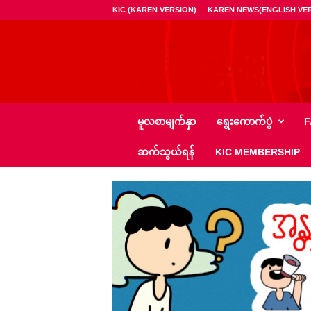
KIC (KAREN VERSION)
KAREN NEWS(ENGLISH VER
ကေ
မူလစာမျက်နှာ
ရွေး‌ကောက်ပွဲ
F
အို
င်
ဆက်သွယ်ရန်
KIC MEMBERSHIP
စီ
–
K
I
C
N
e
w
s