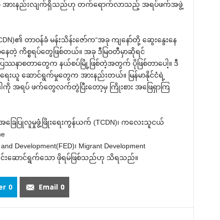
းမှုမှာ အားနည်းလျက်ရှိသည်ဟု တက်‌ရောက်လာသည့် အရပ်ဖက်အဖွဲ့
TCDN)၏ တာဝန်ခံ မန်းသိန်း‌ဇော်က“အခု ကျ‌နော်တို့ ‌ဆွေး‌နွေး‌နေ
‌နေတဲ့ ကိစ္စရပ်‌တွေဖြစ်တယ်။ အခု ဒီမြဝတီမှာဆိုရင်
ှုပြဿနာစတာ‌တွေက နယ်စပ်မြို့ဖြစ်တဲ့အတွက် ပိုဖြစ်တာ‌ပေါ့။ ဒီ
ေးယူ ‌ဆောင်ရွက်မှု‌တွေက အားနည်းတယ်။ မြန်မာနိုင်ငံရဲ့
ဒါကို အရပ် ဖက်‌တွေလက်တွဲပြီး‌တော့မှ ကြိုးစား အ‌ဖြေရှာကြ
အ‌ခြေပြုလူမှုဖွံ့ဖြိုး‌ရေးကွန်ယက် (TCDN)၊ က‌လေးသူငယ်
he
n and Development(FED)၊ Migrant Development
ေါင်း‌ဆောင်ရွက်‌သော ဖိုရမ်ဖြစ်သည်ဟု သိရသည်။
er
0
Email
0