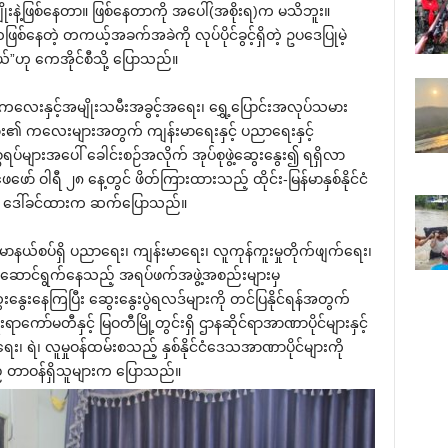
ျိုးနဲ့ဖြစ်‌နေတာ။ ဖြစ်‌နေတာကို အ‌ပေါ်(အစိုးရ)က မသိဘူး။
‌နေတဲ့ တကယ့်အခက်အခဲကို လုပ်ပိုင်ခွင့်ရှိတဲ့ ဥပ‌ဒေပြုမဲ့
ယ်”ဟု ‌ကေအိုင်စီသို့ ‌ပြောသည်။
လေးနှင့်အမျိုးသမီးအခွင့်အ‌ရေး၊ ‌ရွှေ့‌ပြောင်းအလုပ်သမား
များ၏ က‌လေးများအတွက် ကျန်းမာ‌ရေးနှင့် ပညာ‌ရေးနှင့်
ပ်များအ‌ပေါ် ‌ခေါင်းစဉ်အလိုက် အုပ်စုဖွဲ့‌ဆွေး‌နွေး၍ ရရှိလာ
် ဝါရီ ၂၈ ‌နေ့တွင် ဖိတ်ကြားထားသည့် ထိုင်း-မြန်မာနှစ်နိုင်ငံ
း ‌ဒေါ်ခင်ထားက ဆက်‌ပြောသည်။
န်မာနယ်စပ်ရှိ ပညာ‌ရေး၊ ကျန်းမာ‌ရေး၊ လူကုန်ကူးမှုတိုက်ဖျက်‌ရေး၊
ား‌ဆောင်ရွက်‌နေသည့် အရပ်ဖက်အဖွဲ့အစည်းများမှ
နွေး‌နေကြပြီး ‌ဆွေး‌နွေးပွဲရလဒ်များကို တင်ပြနိုင်ရန်အတွက်
ကော်မတီနှင့် မြဝတီမြို့တွင်းရှိ ဌာနဆိုင်ရာအာဏာပိုင်များနှင့်
်‌ရေး၊ ရဲ၊ လူမှုဝန်ထမ်းစသည့် နှစ်နိုင်ငံ‌ဒေသအာဏာပိုင်များကို
် တာဝန်ရှိသူများက ‌ပြောသည်။