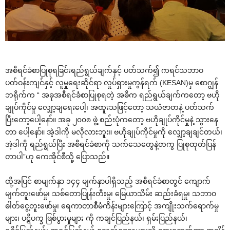
အစီရင်ခံစာပြုစုရခြင်းရည်ရွယ်ချက်နှင့် ပတ်သက်၍ ကရင်သဘာဝ
ပတ်ဝန်းကျင်နှင့် လူမှု‌ရေးဆိုင်ရာ လှုပ်ရှားမှုကွန်ရက် (KESAN)မှ ‌စောဂျွန်
ဘရိုက်က “ အခုအစီရင်ခံစာပြုစုရတဲ့ အဓိက ရည်ရွယ်ချက်က‌တော့ ဗဟို
ချုပ်ကိုင်မှု ‌လျှော့ချ‌ရေး‌ပေါ့၊ အထူးသဖြင့်‌တော့ သယံဇာတနဲ့ ပတ်သက်
ပြီး‌တော့‌ပေါ့‌နော်။ အခု ၂၀၀၈ ဖွဲ့ စည်းပုံက‌တော့ ဗဟိုချုပ်ကိုင်မှုနဲ့ သွား‌နေ
တာ ‌ပေါ့‌နော်။ အဲ့ဒါကို မလိုလားဘူး။ ဗဟိုချုပ်ကိုင်မှုကို ‌လျှော့ချချင်တယ်၊
အဲ့ဒါကို ရည်ရွယ်ပြီး အစီရင်ခံစာကို သက်‌သေ‌တွေနဲ့တကွ ပြုစုထုတ်ပြန်
တာပါ”ဟု ‌ကေအိုင်စီသို့ ‌ပြောသည်။
ထို့အပြင် စာမျက်နှာ ၁၄၄ မျက်နှာပါရှိသည့် အစီရင်ခံစာတွင် ‌ကျောက်
မျက်တူး‌ဖော်မှု၊ သစ်‌တောပြုန်းတီးမှု၊ ‌မြေယာသိမ်း ဆည်းခံရမှု၊ သဘာဝ
ဓါတ်‌ငွေ့တူး‌ဖော်မှု၊ ‌ရေကာတာစီမံကိန်းများ‌ကြောင့် အကျိုးသက်‌ရောက်မှု
များ၊ ပဋိပက္ခ ဖြစ်ပွားမှုများ ကို ကချင်ပြည်နယ်၊ ရှမ်းပြည်နယ်၊