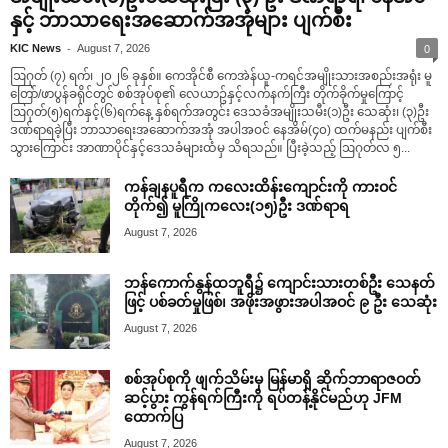
နှင့် ဘာသာရေးအဆောက်အအုံများ ပျက်စီး
-
KIC News
August 7, 2026
0
ဩဂုတ် (၇) ရက်၊ ၂၀၂၆ ခုနှစ်။ ကေအိုင်စီ ကေအဲန်ယူ-ကရင်အမျိုးသားအစည်းအရုံး မူ
တြော်/ဖာပွန်ခရိုင်တွင် စစ်အုပ်စု၏ လေယာဥ်နှင့်လက်နက်ကြီး တိုက်ခိုက်မှုကြောင့်
ဩဂုတ်(၅)ရက်နှင့်(၆)ရက်နေ့ နှစ်ရက်အတွင်း ဒေသခံအမျိုးသမီး(၁)ဦး သေဆုံး၊ (၃)ဦး
ဒဏ်ရာရခဲ့ပြီး ဘာသာရေးအဆောက်အအုံ အပါအဝင် နေအိမ်(၄၀) ထက်မနည်း ပျက်စီး
သွားကြောင်း အာဏာပိုင်နှင့်ဒေသခံများထံမှ သိရသည်။ ပြီးခဲ့သည့် ဩဂုတ်လ ၅...
ကန်ချနပူရီက ကလေးထိန်းကျောင်းကို ကားဝင်
တိုက်၍ မူကြိုကလေး(၁၅)ဦး ဒဏ်ရာရ
August 7, 2026
ဘန်ကောက်နွန်ထဘူရီ၌ ကျောင်းသားတစ်ဦး သေနတ်
ဖြင့် ပစ်ခတ်မှုဖြစ်၊ အဖိုးအဖွားအပါအဝင် ၉ ဦး သေဆုံး
August 7, 2026
စစ်အုပ်စုကို ဖျက်သိမ်းမှ မြန်မာရှိ ဆိုက်ဘာရာဇဝတ်
ဆင့်ပွား ကွန်ရက်ကြီးကို ရပ်တန့်နိုင်မည်ဟု JFM
ထောက်ပြ
August 7, 2026