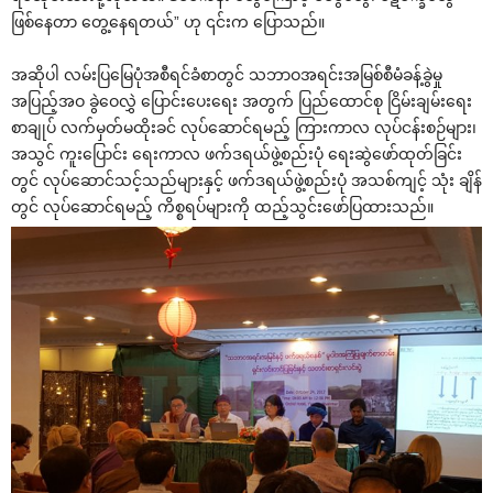
ဖြစ်‌နေတာ ‌တွေ့‌နေရတယ်” ဟု ၎င်းက ‌ပြောသည်။
အဆိုပါ လမ်းပြ‌မြေပုံအစီရင်ခံစာတွင် သဘာဝအရင်းအမြစ်စီမံခန့်ခွဲမှု
အပြည့်အဝ ခွဲ‌ဝေလွှဲ ‌ပြောင်း‌ပေး‌ရေး အတွက် ပြည်‌ထောင်စု ငြိမ်းချမ်း‌ရေး
စာချုပ် လက်မှတ်မထိုးခင် လုပ်‌ဆောင်ရမည့် ကြားကာလ လုပ်ငန်းစဉ်များ၊
အသွင် ကူး‌ပြောင်း ‌ရေးကာလ ဖက်ဒရယ်ဖွဲ့စည်းပုံ ‌ရေးဆွဲ‌ဖော်ထုတ်ခြင်း
တွင် လုပ်‌ဆောင်သင့်သည်များနှင့် ဖက်ဒရယ်ဖွဲ့စည်းပုံ အသစ်ကျင့် သုံး ချိန်
တွင် လုပ်‌ဆောင်ရမည့် ကိစ္စရပ်များကို ထည့်သွင်း‌ဖော်ပြထားသည်။