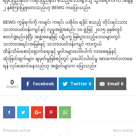
ရခိုင်ပြည်နယ်၊ ကရင်ပြည်နယ် စသည့်‌ဒေသများသို့ သွား‌ရောက်ကာ အချိန်
၂ နှစ်ကြာပြုစုထားသည်ဟု BEWG က‌ပြောသည်။
BEWG ကွန်ရက်ကို ကချင်၊ ကရင်၊ ပအိုဝ်း၊ ရခိုင် စသည့် တိုင်းရင်းသား
သဘာဝပတ်ဝန်းကျင်နှင့် လူမှုအဖွဲ့အစည်း ၁ဝ ဖွဲ့ဖြင့် ၂၀၁၅ ခုနှစ်တွင်
စတင်ဖွဲ့စည်းခဲ့ပြီး အဖွဲ့အ‌နေဖြင့် ပဋိပက္ခ ဖြစ်ပွားသည့်‌ဒေသများတွင်
သဘာဝအရင်းအမြစ်နှင့် သဘာဝပတ်ဝန်းကျင် ကာကွယ်
ထိန်းသိမ်း‌စောင့်‌ရှောက်‌ရေးနှင့် မူဝါဒများ‌ပေါ်‌ပေါက် လာ‌စေရန်နှင့်
ဆုံးဖြတ်ချက်များ ချမှတ်မှုဖြစ်စဉ်တွင် ပူး‌ပေါင်းပါဝင်မှု အား‌ကောင်းလာ‌စေ
ရန် လုပ်‌ဆောင်‌နေသည်ဟု အဖွဲ့ဝင်များက ‌ပြောသည်။
0
Facebook
Twitter
0
Email
0
Previous article
Next article