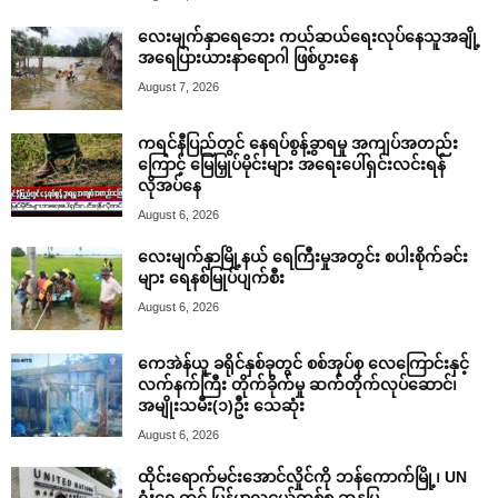
လေးမျက်နှာရေဘေး ကယ်ဆယ်ရေးလုပ်နေသူအချို့
အရေပြားယားနာရောဂါ ဖြစ်ပွားနေ
August 7, 2026
ကရင်နီပြည်တွင် နေရပ်စွန့်ခွာရမှု အကျပ်အတည်း
ကြောင့် မြေမြှုပ်မိုင်းများ အရေးပေါ်ရှင်းလင်းရန်
လိုအပ်နေ
August 6, 2026
လေးမျက်နှာမြို့နယ် ရေကြီးမှုအတွင်း စပါးစိုက်ခင်း
များ ရေနစ်မြုပ်ပျက်စီး
August 6, 2026
ကေအဲန်ယူ ခရိုင်နှစ်ခုတွင် စစ်အုပ်စု လေကြောင်းနှင့်
လက်နက်ကြီး တိုက်ခိုက်မှု ဆက်တိုက်လုပ်ဆောင်၊
အမျိုးသမီး(၁)ဦး သေဆုံး
August 6, 2026
ထိုင်းရောက်မင်းအောင်လှိုင်ကို ဘန်ကောက်မြို့၊ UN