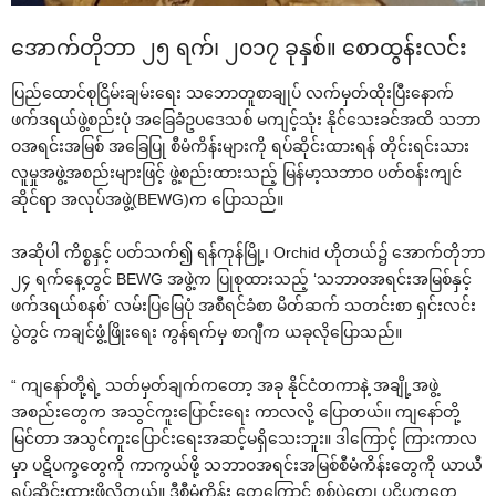
‌အောက်တိုဘာ ၂၅ ရက်၊ ၂၀၁၇ ခုနှစ်။ ‌စောထွန်းလင်း
ပြည်‌ထောင်စုငြိမ်းချမ်း‌ရေး သ‌ဘောတူစာချုပ် လက်မှတ်ထိုးပြီး‌နောက်
ဖက်ဒရယ်ဖွဲ့စည်းပုံ အ‌ခြေခံဥပ‌ဒေသစ် မကျင့်သုံး နိုင်‌သေးခင်အထိ သဘာ
ဝအရင်းအမြစ် အ‌ခြေပြု စီမံကိန်းများကို ရပ်ဆိုင်းထားရန် တိုင်းရင်းသား
လူမှုအဖွဲ့အစည်းများဖြင့် ဖွဲ့စည်းထားသည့် မြန်မာ့သဘာဝ ပတ်ဝန်းကျင်
ဆိုင်ရာ အလုပ်အဖွဲ့(BEWG)က ‌ပြောသည်။
အဆိုပါ ကိစ္စနှင့် ပတ်သက်၍ ရန်ကုန်မြို့၊ Orchid ဟိုတယ်၌ ‌အောက်တိုဘာ
၂၄ ရက်‌နေ့တွင် BEWG အဖွဲ့က ပြုစုထားသည့် ‘သဘာဝအရင်းအမြစ်နှင့်
ဖက်ဒရယ်စနစ်’ လမ်းပြ‌မြေပုံ အစီရင်ခံစာ မိတ်ဆက် သတင်းစာ ရှင်းလင်း
ပွဲတွင် ကချင်ဖွံ့ဖြိုး‌ရေး ကွန်ရက်မှ စာဂျီက ယခုလို‌ပြောသည်။
“ ကျ‌နော်တို့ရဲ့ သတ်မှတ်ချက်က‌တော့ အခု နိုင်ငံတကာနဲ့ အချို့အဖွဲ့
အစည်း‌တွေက အသွင်ကူး‌ပြောင်း‌ရေး ကာလလို့ ‌ပြောတယ်။ ကျ‌နော်တို့
မြင်တာ အသွင်ကူး‌ပြောင်း‌ရေးအဆင့်မရှိ‌သေးဘူး။ ဒါ‌ကြောင့် ကြားကာလ
မှာ ပဋိပက္ခ‌တွေကို ကာကွယ်ဖို့ သဘာဝအရင်းအမြစ်စီမံကိန်း‌တွေကို ယာယီ
ရပ်ဆိုင်းထားဖို့လိုတယ်။ ဒီစီမံကိန်း ‌တွေ‌ကြောင့် စစ်ပွဲ‌တွေ၊ ပဋိပက္ခ‌တွေ