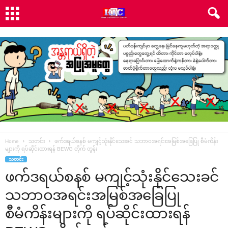
Home
သတင်း
ဖက်ဒရယ်စနစ် မကျင့်သုံးနိုင်‌သေးခင် သဘာဝအရင်းအမြစ်အ‌ခြေပြု စီမံကိန်း
များကို ရပ်ဆိုင်းထားရန် BEWG တိုက် တွန်း
သတင်း
ဖက်ဒရယ်စနစ် မကျင့်သုံးနိုင်‌သေးခင်
သဘာဝအရင်းအမြစ်အ‌ခြေပြု
စီမံကိန်းများကို ရပ်ဆိုင်းထားရန်