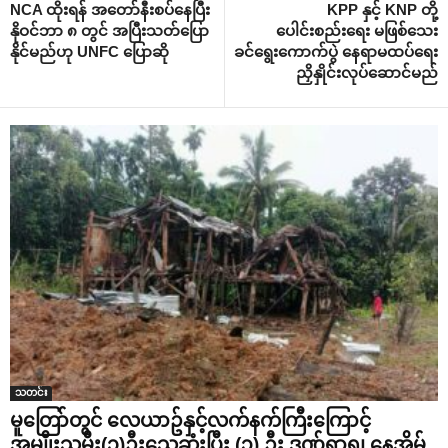
NCA ထိုးရန် အ‌တော်နီးစပ်‌နေပြီး
KPP နှင့် KNP တို့
နိုဝင်ဘာ ၈ တွင် အပြီးသတ်‌ပြော
‌ပေါင်းစည်း‌ရေး မဖြစ်‌သေး
နိုင်မည်ဟု UNFC ‌ပြောဆို
ခင်‌ရွေး‌ကောက်ပွဲ ‌နေရာမထပ်‌ရေး
ညှိနှိုင်းလုပ်‌ဆောင်မည်
သတင်း
မူတြော်တွင် လေယာဥ်နှင့်လက်နက်ကြီးကြောင့်
အမျိုးသမီး(၁)ဦးသေဆုံးပြီး (၃) ဦး ဒဏ်ရာရ၊ နေအိမ်