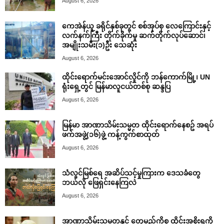
August 6, 2026
ကေအဲန်ယူ ခရိုင်နှစ်ခုတွင် စစ်အုပ်စု လေကြောင်းနှင့်
လက်နက်ကြီး တိုက်ခိုက်မှု ဆက်တိုက်လုပ်ဆောင်၊
အမျိုးသမီး(၁)ဦး သေဆုံး
August 6, 2026
ထိုင်းရောက်မင်းအောင်လှိုင်ကို ဘန်ကောက်မြို့၊ UN
ရုံးရှေ့တွင် မြန်မာလူငယ်တစ်စု ဆန္ဒပြ
August 6, 2026
မြန်မာ အာဏာသိမ်းသမ္မတ ထိုင်းရောက်နေစဥ် အရပ်
ဖက်အဖွဲ့(၁၆)ဖွဲ့ ကန့်ကွက်စာထုတ်
August 6, 2026
သံလွင်မြစ်ရေ အဆိပ်သင့်မှုကြားက ဒေသခံတွေ
ဘယ်လို ဖြေရှင်းနေကြလဲ
August 6, 2026
အာဏာသိမ်းသမ္မတနှင့် တွေ့မည့်ကိစ္စ ထိုင်းအစိုးရကို