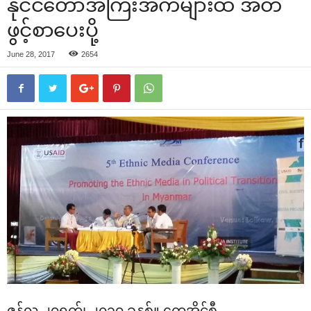
နိုင်ငံ‌တော်အကြီးအကဲများထံ အိတ်
ဖွင့်စာ‌ပေးပို့
June 28, 2017
2654
ဇွန်လ ၂၇ရက်၊ ၂၀၁၇ ခုနှစ်။ ‌ကေအိုင်စီ