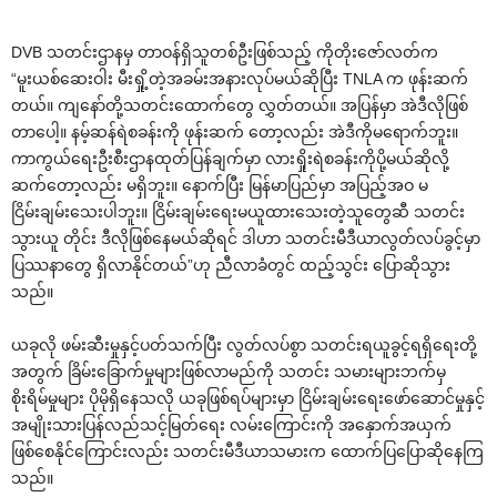
DVB သတင်းဌာနမှ တာဝန်ရှိသူတစ်ဦးဖြစ်သည့် ကိုတိုး‌ဇော်လတ်က
“မူးယစ်‌ဆေးဝါး မီးရှို့တဲ့အခမ်းအနားလုပ်မယ်ဆိုပြီး TNLA က ဖုန်းဆက်
တယ်။ ကျ‌နော်တို့သတင်း‌ထောက်‌တွေ လွှတ်တယ်။ အပြန်မှာ အဲဒီလိုဖြစ်
တာ‌ပေါ့။ နမ့်ဆန်ရဲစခန်းကို ဖုန်းဆက် ‌တော့လည်း အဲဒီကိုမ‌ရောက်ဘူး။
ကာကွယ်‌ရေးဦးစီးဌာနထုတ်ပြန်ချက်မှာ လားရှိုးရဲစခန်းကိုပို့မယ်ဆိုလို့
ဆက်‌တော့လည်း မရှိဘူး။ ‌နောက်ပြီး မြန်မာပြည်မှာ အပြည့်အဝ မ
ငြိမ်းချမ်း‌သေးပါဘူး။ ငြိမ်းချမ်း‌ရေးမယူထား‌သေးတဲ့သူ‌တွေဆီ သတင်း
သွားယူ တိုင်း ဒီလိုဖြစ်‌နေမယ်ဆိုရင် ဒါဟာ သတင်းမီဒီယာလွတ်လပ်ခွင့်မှာ
ပြဿနာ‌တွေ ရှိလာနိုင်တယ်”ဟု ညီလာခံတွင် ထည့်သွင်း ‌ပြောဆိုသွား
သည်။
ယခုလို ဖမ်းဆီးမှုနှင့်ပတ်သက်ပြီး လွတ်လပ်စွာ သတင်းရယူခွင့်ရရှိ‌ရေးတို့
အတွက် ခြိမ်း‌ခြောက်မှုများဖြစ်လာမည်ကို သတင်း သမားများဘက်မှ
စိုးရိမ်မှုများ ပိုမိုရှိ‌နေသလို ယခုဖြစ်ရပ်များမှာ ငြိမ်းချမ်း‌ရေး‌ဖော်‌ဆောင်မှုနှင့်
အမျိုးသားပြန်လည်သင့်မြတ်‌ရေး လမ်း‌ကြောင်းကို အ‌နှောက်အယှက်
ဖြစ်‌စေနိုင်‌ကြောင်းလည်း သတင်းမီဒီယာသမားက ‌ထောက်ပြ‌ပြောဆို‌နေကြ
သည်။