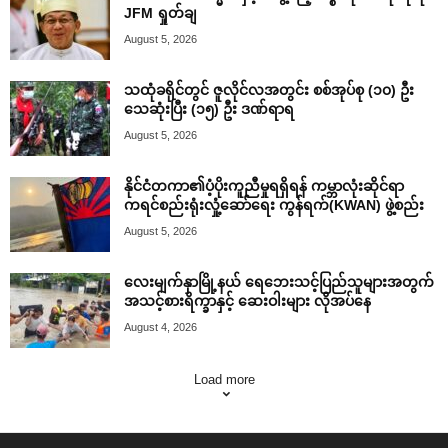
JFM ရှုတ်ချ
August 5, 2026
သထုံခရိုင်တွင် ဇူလိုင်လအတွင်း စစ်အုပ်စု (၁၀) ဦး
သေဆုံးပြီး (၁၅) ဦး ဒဏ်ရာရ
August 5, 2026
နိုင်ငံတကာ၏ပံ့ပိုးကူညီမှုရရှိရန် ကမ္ဘာလုံးဆိုင်ရာ
ကရင်စည်းရုံးလှုံ့ဆော်ရေး ကွန်ရက်(KWAN) ဖွဲ့စည်း
August 5, 2026
လေးမျက်နှာမြို့နယ် ရေဘေးသင့်ပြည်သူများအတွက်
အသင့်စားရိက္ခာနှင့် ဆေးဝါးများ လိုအပ်နေ
August 4, 2026
Load more