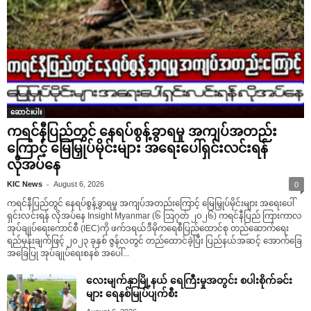
ဆောင်းပါး
ကရင်နီပြည်တွင် နေရပ်စွန့်ခွာရမှု အကျပ်အတည်း
ကြောင့် မြေမြှုပ်မိုင်းများ အရေးပေါ်ရှင်းလင်းရန်
လိုအပ်နေ
-
KIC News
August 6, 2026
0
ကရင်နီပြည်တွင် နေရပ်စွန့်ခွာရမှု အကျပ်အတည်းကြောင့် မြေမြှုပ်မိုင်းများ အရေးပေါ်
ရှင်းလင်းရန် လိုအပ်နေ Insight Myanmar (၆ ဩဂုတ် ၂၀၂၆) ကရင်နီပြည် ကြားကာလ
အုပ်ချုပ်ရေးကောင်စီ (IEC)ကို ဖက်ဒရယ်ဒီမိုကရေစီပြည်ထောင်စု တည်ဆောက်ရေး
ရည်မှန်းချက်ဖြင့် ၂၀၂၃ ခုနှစ် ဇွန်လတွင် တည်ထောင်ခဲ့ပြီး ပြည်နယ်အဆင့် အောက်ခြေ
အခြေပြု အုပ်ချုပ်ရေးစနစ် အပေါ်...
လေးမျက်နှာမြို့နယ် ရေကြီးမှုအတွင်း စပါးစိုက်ခင်း
များ ရေနစ်မြုပ်ပျက်စီး