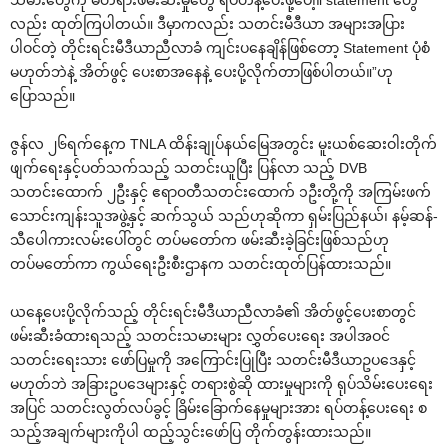
လည်း ထုတ်ကြပါတယ်။ ဒီမှာကလည်း သတင်းမီဒီယာ အများအပြား
ပါဝင်တဲ့ တိုင်းရင်းမီဒီယာညီလာခံ ကျင်းပ‌နေချိန်ဖြစ်‌တော့ Statement ပုံစံ
မဟုတ်ဘဲနဲ့ အိတ်ဖွင့် ‌ပေးစာအ‌နေနဲ့ ‌ပေးပို့လိုက်တာဖြစ်ပါတယ်။”ဟု
‌ပြောသည်။
ဇွန်လ ၂၆ရက်‌နေ့က TNLA ထိန်းချုပ်နယ်‌မြေအတွင်း မူးယစ်‌ဆေးဝါးတိုက်
ဖျက်‌ရေးနှင့်ပတ်သက်သည့် သတင်းယူပြီး ပြန်လာ သည့် DVB
သတင်း‌ထောက် ၂ဦးနှင့် ဧရာဝတီသတင်း‌ထောက် ၁ဦးတို့ကို အကြမ်းဖက်
‌သောင်းကျန်းသူအဖွဲ့နှင့် ဆက်သွယ် သည်ဟုဆိုကာ ရှမ်းပြည်နယ်၊ နမ့်ဆန်-
သီ‌ပေါကားလမ်း‌ပေါ်တွင် တပ်မ‌တော်က ဖမ်းဆီးခဲ့ခြင်းဖြစ်သည်ဟု
တပ်မ‌တော်ကာ ကွယ်‌ရေးဦးစီးဌာနက သတင်းထုတ်ပြန်ထားသည်။
ယ‌နေ့‌ပေးပို့လိုက်သည့် တိုင်းရင်းမီဒီယာညီလာခံ၏ အိတ်ဖွင့်‌ပေးစာတွင်
ဖမ်းဆီးခံထားရသည့် သတင်းသမားများ လွှတ်‌ပေး‌ရေး အပါအဝင်
သတင်း‌ရေးသား ‌ဖော်ပြမှုကို အ‌ကြောင်းပြုပြီး သတင်းမီဒီယာဥပ‌ဒေနှင့်
မဟုတ်ဘဲ အခြားဥပ‌ဒေများနှင့် တရားစွဲဆို ထားမှုများကို ရုပ်သိမ်း‌ပေး‌ရေး
အပြင် သတင်းလွတ်လပ်ခွင့် ခြိမ်း‌ခြောက်‌နေမှုများအား ရပ်တန့်‌ပေး‌ရေး စ
သည့်အချက်များကိုပါ ထည့်သွင်း‌ဖော်ပြ တိုက်တွန်းထားသည်။