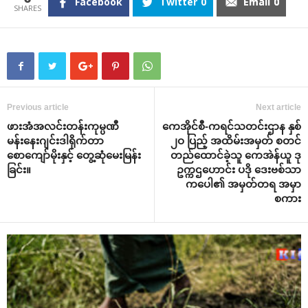
Facebook
Twitter
0
Email
0
Previous article
Next article
ဖားအံအလင်းတန်းကုမ္ပဏီ
‌ကေအိုင်စီ-ကရင်သတင်းဌာန နှစ်
မန်း‌နေးဂျင်းဒါရိုက်တာ
၂ဝ ပြည့် အထိမ်းအမှတ် စတင်
‌စော‌ကျော်မိုးနှင့် ‌တွေ့ဆုံ‌မေးမြန်း
တည်‌ထောင်ခဲ့သူ ‌ကေအဲန်ယူ ဒု
ခြင်း။
ဥက္ကဌ‌ဟောင်း ပဒို ‌ဒေးဗစ်သာ
က‌ပေါ၏ အမှတ်တရ အမှာ
စကား