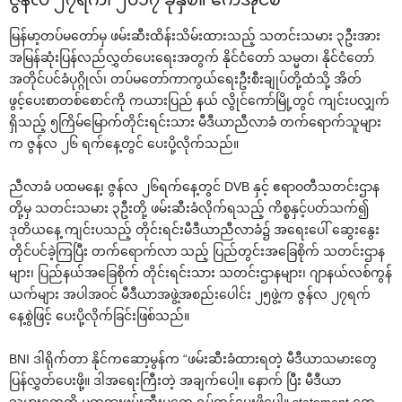
မြန်မာ့တပ်မ‌တော်မှ ဖမ်းဆီးထိန်းသိမ်းထားသည့် သတင်းသမား ၃ဦးအား
အမြန်ဆုံးပြန်လည်လွှတ်‌ပေး‌ရေးအတွက် နိုင်ငံ‌တော် သမ္မတ၊ နိုင်ငံ‌တော်
အတိုင်ပင်ခံပုဂ္ဂိုလ်၊ တပ်မ‌တော်ကာကွယ်‌ရေးဦးစီးချုပ်တို့ထံသို့ အိတ်
ဖွင့်‌ပေးစာတစ်‌စောင်ကို ကယားပြည် နယ် လွိုင်‌ကော်မြို့တွင် ကျင်းပလျှက်
ရှိသည့် ၅ကြိမ်‌မြောက်တိုင်းရင်းသား မီဒီယာညီလာခံ တက်‌ရောက်သူများ
က ဇွန်လ ၂၆ ရက်‌နေ့တွင် ‌ပေးပို့လိုက်သည်။
ညီလာခံ ပထမ‌နေ့၊ ဇွန်လ ၂၆ရက်‌နေ့တွင် DVB နှင့် ဧရာဝတီသတင်းဌာန
တို့မှ သတင်းသမား ၃ဦးတို့ ဖမ်းဆီးခံလိုက်ရသည့် ကိစ္စနှင့်ပတ်သက်၍
ဒုတိယ‌နေ့ ကျင်းပသည့် တိုင်းရင်းမီဒီယာညီလာခံ၌ အ‌ရေး‌ပေါ် ‌ဆွေး‌နွေး
တိုင်ပင်ခဲ့ကြပြီး တက်‌ရောက်လာ သည့် ပြည်တွင်းအ‌ခြေစိုက် သတင်းဌာန
များ၊ ပြည်နယ်အ‌ခြေစိုက် တိုင်းရင်းသား သတင်းဌာနများ၊ ဂျာနယ်လစ်ကွန်
ယက်များ အပါအဝင် မီဒီယာအဖွဲ့အစည်း‌ပေါင်း ၂၅ဖွဲ့က ဇွန်လ ၂၇ရက်
‌နေ့စွဲဖြင့် ‌ပေးပို့လိုက်ခြင်းဖြစ်သည်။
BNI ဒါရိုက်တာ နိုင်က‌ဆော့မွန်က “ဖမ်းဆီးခံထားရတဲ့ မီဒီယာသမား‌တွေ
ပြန်လွှတ်‌ပေးဖို့။ ဒါအ‌ရေးကြီးတဲ့ အချက်‌ပေါ့။ ‌နောက် ပြီး မီဒီယာ
သမား‌တွေကို မတရားဖမ်းဆီးမှု‌တွေ ရပ်တန့်‌ပေးဖို့‌ပေါ့။ statement ‌တွေ