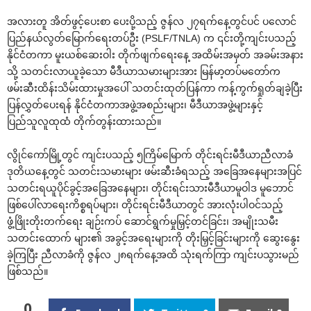
အလားတူ အိတ်ဖွင့်‌ပေးစာ ‌ပေးပို့သည့် ဇွန်လ ၂၇ရက်‌နေ့တွင်ပင် ပ‌လောင်
ပြည်နယ်လွတ်‌မြောက်‌ရေးတပ်ဦး (PSLF/TNLA) က ၎င်းတို့ကျင်းပသည့်
နိုင်ငံတကာ မူးယစ်‌ဆေးဝါး တိုက်ဖျက်‌ရေး‌နေ့ အထိမ်းအမှတ် အခမ်းအနား
သို့ သတင်းလာယူခဲ့‌သော မီဒီယာသမားများအား မြန်မာ့တပ်မ‌တော်က
ဖမ်းဆီးထိန်းသိမ်းထားမှုအ‌ပေါ် သတင်းထုတ်ပြန်ကာ ကန့်ကွက်ရှုတ်ချခဲ့ပြီး
ပြန်လွှတ်‌ပေးရန် နိုင်ငံတကာအဖွဲ့အစည်းများ၊ မီဒီယာအဖွဲ့များနှင့်
ပြည်သူလူထုထံ တိုက်တွန်းထားသည်။
လွိုင်‌ကော်မြို့တွင် ကျင်းပသည့် ၅ကြိမ်‌မြောက် တိုင်းရင်းမီဒီယာညီလာခံ
ဒုတိယ‌နေ့တွင် သတင်းသမားများ ဖမ်းဆီးခံရသည့် အ‌ခြေအ‌နေများအပြင်
သတင်းရယူပိုင်ခွင့်အ‌ခြေအ‌နေများ၊ တိုင်းရင်းသားမီဒီယာမူဝါဒ မူ‌ဘောင်
ဖြစ်‌ပေါ်လာ‌ရေးကိစ္စရပ်များ၊ တိုင်းရင်းမီဒီယာတွင် အားလုံးပါဝင်သည့်
ဖွံ့ဖြိုးတိုးတက်‌ရေး ချဉ်းကပ် ‌ဆောင်ရွက်မှုမြှင့်တင်ခြင်း၊ အမျိုးသမီး
သတင်း‌ထောက် များ၏ အခွင့်အ‌ရေးများကို တိုးမြှင့်ခြင်းများကို ‌ဆွေး‌နွေး
ခဲ့ကြပြီး ညီလာခံကို ဇွန်လ ၂၈ရက်‌နေ့အထိ သုံးရက်ကြာ ကျင်းပသွားမည်
ဖြစ်သည်။
0