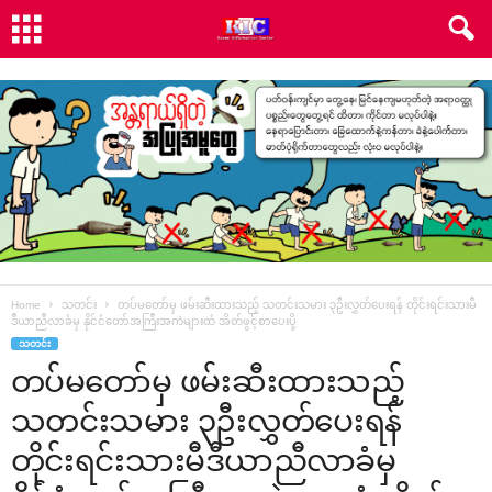
Home
သတင်း
တပ်မ‌တော်မှ ဖမ်းဆီးထားသည့် သတင်းသမား ၃ဦးလွှတ်‌ပေးရန် တိုင်းရင်းသားမီ
ဒီယာညီလာခံမှ နိုင်ငံ‌တော်အကြီးအကဲများထံ အိတ်ဖွင့်စာ‌ပေးပို့
သတင်း
တပ်မ‌တော်မှ ဖမ်းဆီးထားသည့်
သတင်းသမား ၃ဦးလွှတ်‌ပေးရန်
တိုင်းရင်းသားမီဒီယာညီလာခံမှ