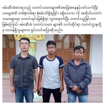
ဖမ်းဆီးခံထားရသည့် သတင်းသမားများ၏အ‌ခြေအ‌နေနှင့်ပတ်သက်ပြီး
ယ‌နေ့အထိ တစ်စုံတစ်ရာ စုံစမ်းသိရှိရခြင်း မရှိ‌သေးသ လို အဆိုပါသတင်း
သမားများမှာ သတင်းရင်းမြစ်ရှိရာ သွား‌ရောက်ပြီး သတင်းယူခြင်းသာ
ဖြစ်‌ကြောင်း ဖမ်းဆီးခံ သတင်းသမား များ၏ သက်ဆိုင်ရာ သတင်းဌာနတို့
မှ တာဝန်ရှိသူများက ရှင်းလင်း‌ပြောဆိုသည်။