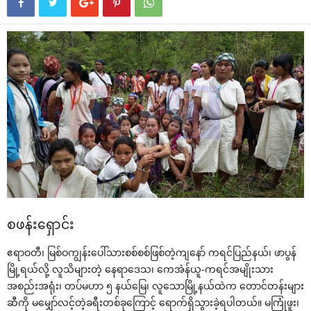
စဖန်း‌ရှောင်း
ဧရာဝတီ၊ မြစ်ဝကျွန်း‌ပေါ်သားစစ်စစ်ဖြစ်တဲ့ကျ‌နော် ကရင်ပြည်နယ်၊ ဖာပွန်
မြို့ရယ်လို့ လူသိများတဲ့ ‌နေရာ‌ဒေသ၊ ‌ကေအဲန်ယူ-ကရင်အမျိုးသား
အစည်းအရုံး၊ တပ်မဟာ ၅ နယ်‌မြေ၊ လူ‌သောမြို့နယ်ထဲက ‌တောင်တန်းများ
ဆီကို မ‌မျှော်လင့်တဲ့ခရီးတစ်ခု‌ကြောင့် ‌ရောက်ရှိသွားခဲ့ရပါတယ်။ မကြုံဖူး၊