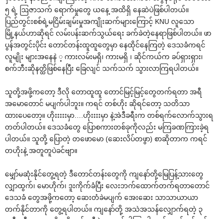
၅ ရဲ့ ဩဇာသက် ‌ရောက်မှု‌တွေ ယ‌နေ့ အထိရှိ ‌နေဆဲပဲဖြစ်ပါတယ်။
ပြည်တွင်းစစ်ရဲ့မငြိမ်းချမ်းမှုအကျိုးဆက်များ‌ကြောင့် KNU လူ‌သော
မြို့နယ်ဟာဆိုရင် လမ်းပန်းဆက်သွယ်‌ရေး ခက်ခဲတဲ့‌နေရာဖြစ်ပါတယ်။ ဖာ
ပွန်အတွင်းပိုင်း ‌တောင်တန်းထူထူ‌တွေမှာ ‌နေထိုင်‌နေကြတဲ့ ‌ဒေသခံကရင်
လူမျိုး များအ‌နေနဲ ့ ကားလမ်းမရှိ၊ ကားမရှိ ၊ ဆိုင်ကယ်က ခပ်ရှားရှား၊
စက်ဘီးဆိုနတ္ထိဖြစ်‌နေပြီး ‌ခြေလျင် သက်သက် သွားလာကြရပါတယ်။
သူတို့အဖို့က‌တော့ ဒီလို ‌တောထူထူ ‌တောင်မြင့်မြင့်‌တွေတက်ရတာ အရီ
အ‌မော‌တောင် မပျက်ပါဘူး။ ကရင် တစ်ဟိုး ဆိုရင်‌တော့ သတိသာ
ထား‌ပေ‌တော့။ ဟိုးးးးးမှာ….ဟိုးးးးမှာ နဲ့အဲဒီခရီးက တစ်ရက်‌လောက်သွားရ
တတ်ပါတယ်။ ‌ဒေသခံ‌တွေ ‌ပြောစကားတစ်ခုကိုလည်း မကြခဏကြားခဲ့ရ
ပါတယ်။ သူတို့ ‌ပြောတဲ့ တ‌ဖော‌မော (‌ဆေးလိပ်တဖွာ) စာဆိုတာက ကရင်
တဟိုးနဲ့ အတူတူပဲခင်ဗျာ။
‌မျှော်မဆုံးနိုင်‌တွေ့ရတဲ့ ဒီ‌တောင်တန်း‌တွေကို ကျ‌နော်တို့‌မြေပြန့်သား‌တွေ
လျှာထွက်၊ ‌မောဟိုက်၊ ဒူးကိုက်ခံပြီး ‌လေးဘက်‌ထောက်တက်ရတာ‌တောင်
‌ဒေသခံ ‌တွေအဖို့က‌တော့ ‌ဆေးတံခဲမပျက် ‌အေး‌ဆေး သာသာယာယာ
တက်နိုင်တာကို ‌တွေ့ရပါတယ်။ ကျ‌နော်တို့ အသဲအသန်‌လျှောက်ရတဲ့ ၃