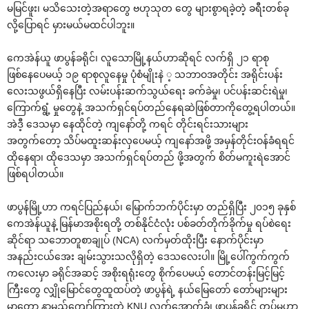
မမြင်ဖူး၊ မသိ‌သေးတဲ့အရာ‌တွေ ဗဟုသုတ ‌တွေ များစွာရခဲ့တဲ့ ခရီးတစ်ခု
လို့‌ပြောရင် မှားမယ်မထင်ပါဘူး။
‌ကေအဲန်ယူ ဖာပွန်ခရိုင်၊ လူ‌သောမြို့နယ်ဟာဆိုရင် လက်ရှိ ၂၁ ရာစု
ဖြစ်‌နေ‌ပေမယ့် ၁၉ ရာစုလူ‌နေမှု ပုံစံမျိုးနဲ ့ သဘာဝအတိုင်း အရိုင်းပန်း
‌လေးသဖွယ်ရှိ‌နေပြီး လမ်းပန်းဆက်သွယ်‌ရေး ခက်ခဲမှု၊ ပင်ပန်းဆင်းရဲမှု၊
‌ကြောက်ရွံ့ မှု‌တွေနဲ့ အသက်ရှင်ရပ်တည်‌နေရဆဲဖြစ်တာကို‌တွေ့ရပါတယ်။
အဲဒီ့ ‌ဒေသမှာ ‌နေထိုင်တဲ့ ကျ‌နော်တို့ ကရင် တိုင်းရင်းသားများ
အတွက်‌တော့ သိပ်မထူးဆန်းလှ‌ပေမယ့် ကျ‌နော်အဖို့ အမှန်တိုင်းဝန်ခံရရင်
ထို‌နေရာ၊ ထို‌ဒေသမှာ အသက်ရှင်ရပ်တည် ဖို့အတွက် စိတ်မကူးရဲ‌အောင်
ဖြစ်ရပါတယ်။
ဖာပွန်မြို့ဟာ ကရင်ပြည်နယ်၊ ‌မြောက်ဘက်ပိုင်းမှာ တည်ရှိပြီး ၂၀၁၅ ခုနှစ်
‌ကေအဲန်ယူနဲ့ မြန်မာအစိုးရတို့ တစ်နိုင်ငံလုံး ပစ်ခတ်တိုက်ခိုက်မှု ရပ်စဲ‌ရေး
ဆိုင်ရာ သ‌ဘောတူစာချုပ် (NCA) လက်မှတ်ထိုးပြီး ‌နောက်ပိုင်းမှာ
အနည်းငယ်‌အေး ချမ်းသွားသလိုရှိတဲ့ ‌ဒေသ‌လေးပါ။ မြို့‌ပေါ်ကွက်ကွက်
က‌လေးမှာ ခရိုင်အဆင့် အစိုးရရုံး‌တွေ စိုက်‌ပေမယ့် ‌တောင်တန်းမြင့်မြင့်
ကြီး‌တွေ လျှို‌မြောင်‌တွေထူထပ်တဲ့ ဖာပွန်ရဲ့ နယ်‌မြေ‌တော် ‌တော်များများ
မှာ‌တော့ နာမည်‌ကျော်ကြားတဲ့ KNU လက်‌အောက်ခံ၊ ဖာပွန်ခရိုင် တပ်မဟာ