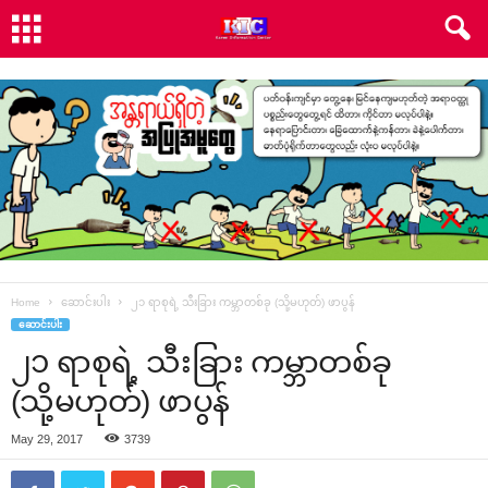
Home
ဆောင်းပါး
၂၁ ရာစုရဲ့ သီးခြား ကမ္ဘာတစ်ခု (သို့မဟုတ်) ဖာပွန်
ဆောင်းပါး
၂၁ ရာစုရဲ့ သီးခြား ကမ္ဘာတစ်ခု
(သို့မဟုတ်) ဖာပွန်
May 29, 2017
3739