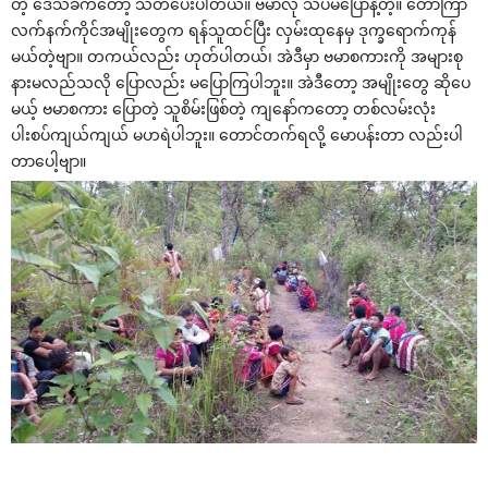
တဲ့ ‌ဒေသခံက‌တော့ သတိ‌ပေးပါတယ်။ ဗမာလို သိပ်မ‌ပြောနဲ့တဲ့။ ‌တော်ကြာ
လက်နက်ကိုင်အမျိုး‌တွေက ရန်သူထင်ပြီး လှမ်းထု‌နေမှ ဒုက္ခ‌ရောက်ကုန်
မယ်တဲ့ဗျာ။ တကယ်လည်း ဟုတ်ပါတယ်၊ အဲဒီမှာ ဗမာစကားကို အများစု
နားမလည်သလို ‌ပြောလည်း မ‌ပြောကြပါဘူး။ အဲဒီ‌တော့ အမျိုး‌တွေ ဆို‌ပေ
မယ့် ဗမာစကား ‌ပြောတဲ့ သူစိမ်းဖြစ်တဲ့ ကျ‌နော်က‌တော့ တစ်လမ်းလုံး
ပါးစပ်ကျယ်ကျယ် မဟရဲပါဘူး။ ‌တောင်တက်ရလို့ ‌မောပန်းတာ လည်းပါ
တာ‌ပေါ့ဗျာ။