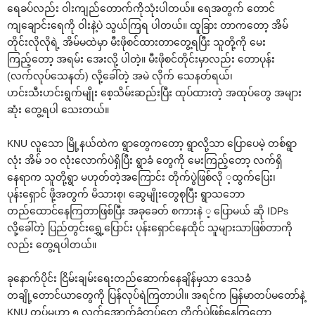
‌ရေခပ်လည်း ဝါးကျည်‌တောက်ကိုသုံးပါတယ်။ ‌ရေအတွက် ‌တောင်
ကျ‌ချောင်း‌ရေကို ဝါးနဲ့ပဲ သွယ်ကြရ ပါတယ်။ ထူခြား တာက‌တော့ အိမ်
တိုင်းလိုလိုရဲ့ အိမ်မထဲမှာ မီးဖိုစင်ထားတာ‌တွေ့ရပြီး သူတို့ကို ‌မေး
ကြည့်‌တော့ အရမ်း ‌အေးလို့ ပါတဲ့။ မီးဖိုစင်တိုင်းမှာလည်း ‌တောပုန်း
(လက်လုပ်‌သေနတ်) လို့‌ခေါ်တဲ့ အမဲ လိုက် ‌သေနတ်ရယ်၊
ဟင်းသီးဟင်းရွက်မျိုး ‌စေ့သိမ်းဆည်းပြီး ထုပ်ထားတဲ့ အထုပ်‌တွေ အများ
ဆုံး ‌တွေ့ရပါ ‌သေးတယ်။
KNU လူ‌သော မြို့နယ်ထဲက ရွာ‌တွေက‌တော့ ရွာလို့သာ ‌ပြော‌ပေမဲ့ တစ်ရွာ
လုံး အိမ် ၁ဝ လုံး‌လောက်ပဲရှိပြီး ရွာခံ ‌တွေကို ‌မေးကြည့်‌တော့ လက်ရှိ
‌နေရာက သူတို့ရွာ မဟုတ်တဲ့အ‌ကြောင်း တိုက်ပွဲဖြစ်လို ့ထွက်‌ပြေး၊
ပုန်း‌ရှောင် ဖို့အတွက် မိသားစု၊ ‌ဆွေမျိုး‌တွေစုပြီး ရွာသ‌ဘော
တည်‌ထောင်‌နေကြတာဖြစ်ပြီး အခု‌ခေတ် စကားနဲ ့ ‌ပြောမယ် ဆို IDPs
လို့‌ခေါ်တဲ့ ပြည်တွင်း‌ရွှေ့‌ပြောင်း ပုန်း‌ရှောင်‌နေထိုင် သူများသာဖြစ်တာကို
လည်း ‌တွေ့ရပါတယ်။
ခု‌နောက်ပိုင်း ငြိမ်းချမ်း‌ရေးတည်‌ဆောက်‌နေချိန်မှသာ ‌ဒေသခံ
တချို့‌တောင်ယာ‌တွေကို ပြန်လုပ်ရဲကြတာပါ။ အရင်က မြန်မာတပ်မ‌တော်နဲ့
KNU တပ်မဟာ ၅ လက်‌အောက်ခံတပ်‌တွေ တိုက်ပွဲဖြစ်‌နေကြ‌တော့