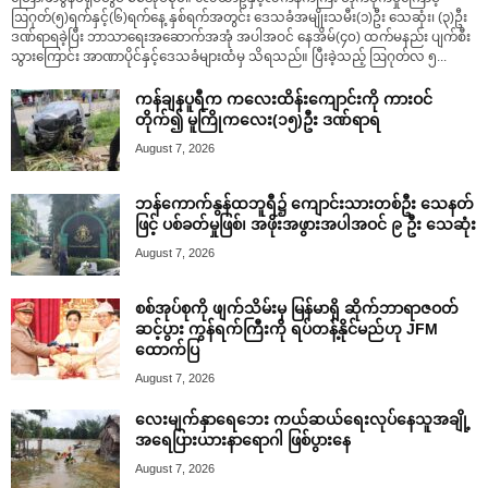
ဩဂုတ်(၅)ရက်နှင့်(၆)ရက်နေ့ နှစ်ရက်အတွင်း ဒေသခံအမျိုးသမီး(၁)ဦး သေဆုံး၊ (၃)ဦး
ဒဏ်ရာရခဲ့ပြီး ဘာသာရေးအဆောက်အအုံ အပါအဝင် နေအိမ်(၄၀) ထက်မနည်း ပျက်စီး
သွားကြောင်း အာဏာပိုင်နှင့်ဒေသခံများထံမှ သိရသည်။ ပြီးခဲ့သည့် ဩဂုတ်လ ၅...
ကန်ချနပူရီက ကလေးထိန်းကျောင်းကို ကားဝင်
တိုက်၍ မူကြိုကလေး(၁၅)ဦး ဒဏ်ရာရ
August 7, 2026
ဘန်ကောက်နွန်ထဘူရီ၌ ကျောင်းသားတစ်ဦး သေနတ်
ဖြင့် ပစ်ခတ်မှုဖြစ်၊ အဖိုးအဖွားအပါအဝင် ၉ ဦး သေဆုံး
August 7, 2026
စစ်အုပ်စုကို ဖျက်သိမ်းမှ မြန်မာရှိ ဆိုက်ဘာရာဇဝတ်
ဆင့်ပွား ကွန်ရက်ကြီးကို ရပ်တန့်နိုင်မည်ဟု JFM
ထောက်ပြ
August 7, 2026
လေးမျက်နှာရေဘေး ကယ်ဆယ်ရေးလုပ်နေသူအချို့
အရေပြားယားနာရောဂါ ဖြစ်ပွားနေ
August 7, 2026