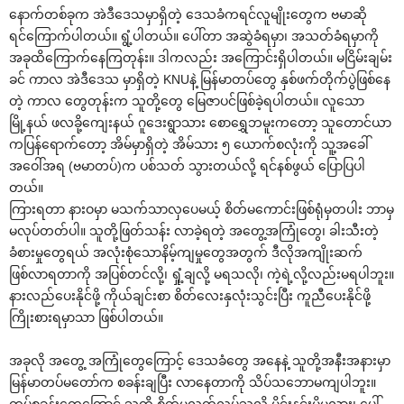
‌နောက်တစ်ခုက အဲဒီ‌ဒေသမှာရှိတဲ့ ‌ဒေသခံကရင်လူမျိုး‌တွေက ဗမာဆို
ရင်‌ကြောက်ပါတယ်။ ရွံ့ပါတယ်။ ‌ပေါ်တာ အဆွဲခံရမှာ၊ အသတ်ခံရမှာကို
အခုထိ‌ကြောက်‌နေကြတုန်း။ ဒါကလည်း အ‌ကြောင်းရှိပါတယ်။ မငြိမ်းချမ်း
ခင် ကာလ အဲဒီ‌ဒေသ မှာရှိတဲ့ KNUနဲ့ မြန်မာတပ်‌တွေ နှစ်ဖက်တိုက်ပွဲဖြစ်‌နေ
တဲ့ ကာလ ‌တွေတုန်းက သူတို့‌တွေ ‌မြေဇာပင်ဖြစ်ခဲ့ရပါတယ်။ လူ‌သော
မြို့နယ် ဖလခို့‌ကျေးနယ် ဂူ‌ဒေးရွာသား ‌စော‌ရွှေဘမူးက‌တော့ သူ‌တောင်ယာ
ကပြန်‌ရောက်‌တော့ အိမ်မှာရှိတဲ့ အိမ်သား ၅ ‌ယောက်စလုံးကို သူ့အ‌ခေါ်
အ‌ဝေါ်အရ (ဗမာတပ်)က ပစ်သတ် သွားတယ်လို့ ရင်နစ်ဖွယ် ‌ပြောပြပါ
တယ်။
ကြားရတာ နားဝမှာ မသက်သာလှ‌ပေမယ့် စိတ်မ‌ကောင်းဖြစ်ရုံမှတပါး ဘာမှ
မလုပ်တတ်ပါ။ သူတို့ဖြတ်သန်း လာခဲ့ရတဲ့ အ‌တွေ့အကြုံ‌တွေ၊ ခါးသီးတဲ့
ခံစားမှု‌တွေရယ် အလုံးစုံ‌သောနိမ့်ကျမှု‌တွေအတွက် ဒီလိုအကျိုးဆက်
ဖြစ်လာရတာကို အပြစ်တင်လို့၊ ရှုံ့ချလို့ မရသလို၊ ကဲ့ရဲ့လို့လည်းမရပါဘူး။
နားလည်‌ပေးနိုင်ဖို့ ကိုယ်ချင်းစာ စိတ်‌လေးနှလုံးသွင်းပြီး ကူညီ‌ပေးနိုင်ဖို့
ကြိုးစားရမှာသာ ဖြစ်ပါတယ်။
အခုလို အ‌တွေ့ အကြုံ‌တွေ‌ကြောင့် ‌ဒေသခံ‌တွေ အ‌နေနဲ့ သူတို့အနီးအနားမှာ
မြန်မာတပ်မ‌တော်က စခန်းချပြီး လာ‌နေတာကို သိပ်သ‌ဘောမကျပါဘူး။
တပ်စခန်း‌တွေ‌ကြောင့် သူတို့ စိတ်မလွတ်လပ်သလို မိုင်းနင်းမိမလား၊ ‌ပေါ်