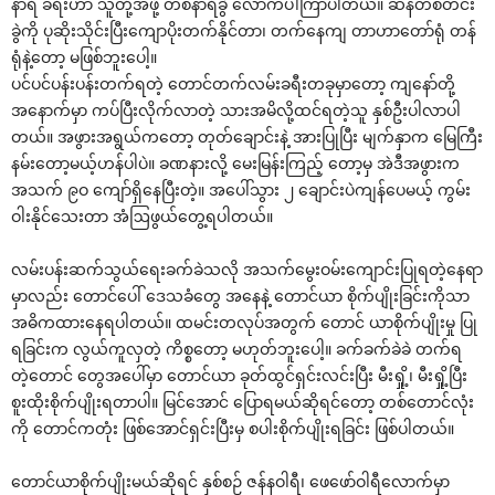
နာရီ ခရီးဟာ သူတို့အဖို့ တစ်နာရီခွဲ ‌လောက်ပါကြာပါတယ်။ ဆန်တစ်တင်း
ခွဲကို ပုဆိုးသိုင်းပြီး‌ကျောပိုးတက်နိုင်တာ၊ တက်‌နေကျ တာဟာ‌တော်ရုံ တန်
ရုံနဲ့‌တော့ မဖြစ်ဘူး‌ပေါ့။
ပင်ပင်ပန်းပန်းတက်ရတဲ့ ‌တောင်တက်လမ်းခရီးတခုမှာ‌တော့ ကျ‌နော်တို့
အ‌နောက်မှာ ကပ်ပြီးလိုက်လာတဲ့ သားအမိလို့ထင်ရတဲ့သူ နှစ်ဦးပါလာပါ
တယ်။ အဖွားအရွယ်က‌တော့ တုတ်‌ချောင်းနဲ့ အားပြုပြီး မျက်နှာက ‌မြေကြီး
နမ်း‌တော့မယ့်ဟန်ပါပဲ။ ခဏနားလို့ ‌မေးမြန်းကြည့် ‌တော့မှ အဲဒီအဖွားက
အသက် ၉ဝ ‌ကျော်ရှိ‌နေပြီးတဲ့။ အ‌ပေါ်သွား ၂ ‌ချောင်းပဲကျန်‌ပေမယ့် ကွမ်း
ဝါးနိုင်‌သေးတာ အံဩဖွယ်‌တွေ့ရပါတယ်။
လမ်းပန်းဆက်သွယ်‌ရေးခက်ခဲသလို အသက်‌မွေးဝမ်း‌ကျောင်းပြုရတဲ့‌နေရာ
မှာလည်း ‌တောင်‌ပေါ် ‌ဒေသခံ‌တွေ အ‌နေနဲ့ ‌တောင်ယာ စိုက်ပျိုးခြင်းကိုသာ
အဓိကထား‌နေရပါတယ်။ ထမင်းတလုပ်အတွက် ‌တောင် ယာစိုက်ပျိုးမှု ပြု
ရခြင်းက လွယ်ကူလှတဲ့ ကိစ္စ‌တော့ မဟုတ်ဘူး‌ပေါ့။ ခက်ခက်ခဲခဲ တက်ရ
တဲ့‌တောင် ‌တွေအ‌ပေါ်မှာ ‌တောင်ယာ ခုတ်ထွင်ရှင်းလင်းပြီး မီးရှို့၊ မီးရှို့ပြီး
စူးထိုးစိုက်ပျိုးရတာပါ။ မြင်‌အောင် ‌ပြောရမယ်ဆိုရင်‌တော့ တစ်‌တောင်လုံး
ကို ‌တောင်ကတုံး ဖြစ်‌အောင်ရှင်းပြီးမှ စပါးစိုက်ပျိုးရခြင်း ဖြစ်ပါတယ်။
‌တောင်ယာစိုက်ပျိုးမယ်ဆိုရင် နှစ်စဉ် ဇန်နဝါရီ၊ ‌ဖေ‌ဖော်ဝါရီ‌လောက်မှာ