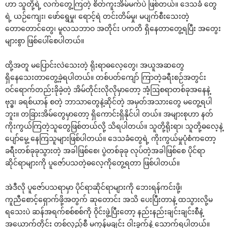
ဟာ သူတို့ရဲ့ လက်‌တွေ့ကြတဲ့ စိတ်ကူးအိမ်မက်ပဲ ဖြစ်တယ်။ ‌ဒေသခံ ‌တွေ
ရဲ့ ယဉ်‌ကျေး၊ ‌ဖော်‌ရွေမှု၊ ‌ရောင့်ရဲ တင်းတိမ်မှု၊ မပျက်စီး‌သေးတဲ့
‌တော‌တောင်‌တွေ၊ မူလသဘာဝ အတိုင်း ပကတိ ရှိ‌နေတာ‌တွေ့ရပြီး အ‌တွေး
များစွာ ဖြစ်‌ပေါ်‌စေပါတယ်။
ထို့အတူ မ‌ပြောင်းလဲ‌သေးတဲ့ ရိုးရာဓ‌လေ့‌တွေ၊ အယူအဆ‌တွေ
ရှိ‌နေ‌သေးတာ‌တွေ့ခဲ့ရပါတယ်။ တစ်ပတ်‌ကျော် ကြာတဲ့ခရီးစဉ်အတွင်း
ဝင်‌ရောက်တည်းခိုခဲ့တဲ့ အိမ်တိုင်းလိုလိုမှာ‌တော့ အံ့ဩစရာတစ်ခုအ‌နေနဲ့
ဗုဒ္ဓ၊ ခရစ်ယာန် စတဲ့ ဘာသာ‌တွေနဲ့ဆိုင်တဲ့ အမှတ်အသား‌တွေ မ‌တွေ့ရပါ
ဘူး။ တခြားအိမ်‌တွေမှာ‌တော့ ရှိ‌ကောင်းရှိနိုင်ပါ တယ်။ အများစုဟာ နတ်
ကိုးကွယ်ကြတဲ့သူ‌တွေဖြစ်တယ်လို့ သိရပါတယ်။ သူတို့ရိုးရာ၊ သူတို့ဓ‌လေ့နဲ့
‌ပျော်‌မွေ့ ‌နေကြသူများဖြစ်ပါတယ်။ ‌ဒေသခံ‌တွေရဲ့ ကိုးကွယ်မှုပုံစံက‌တော့
ခရီးတစ်ခုခုသွားတဲ့ အခါဖြစ်‌စေ၊ ပွဲတစ်ခုခု လုပ်တဲ့အခါဖြစ်‌စေ ပိုင်ရာ
ဆိုင်ရာများကို ပူ‌ဇော်ပသတဲ့ဓ‌လေ့ကို‌တွေ့ရတာ ဖြစ်ပါတယ်။
အဲဒီလို ပူ‌ဇော်ပသရာမှာ ပိုင်ရာဆိုင်ရာများကို ‌ဘေးရန်ကင်းဖို့၊
ကူညီ‌စောင့်‌ရှောက်ဖို့အတွက် ဆု‌တောင်း အသိ ‌ပေးပြီးတာနဲ့ ထသွားလို့မ
ရ‌သေးပဲ ဆန်အရက်စစ်စစ်ကို ဝိုင်းဖွဲ့ပြီး‌တော့ နည်းနည်းချင်းချင်းစီနဲ့
အ‌ယောက်တိုင်း တစ်လှည့်စီ မကုန်မချင်း ဝါးခွက်နဲ့ ‌သောက်ရပါတယ်။