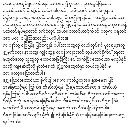
စတင်ခုတ်ထွင်ရှင်းလင်းရပါတယ်။ ဧပြီ မှာ‌တော့ ခုတ်ထွင်ပြီးသား
‌တောင်ယာကို မီးရှို့ရှင်းလင်းရပါတယ်။ အဲဒီ‌နောက် ‌မေကုန်၊ ဇွန်လ
မိုးဦးကျကာစမှာ စူးထိုးပီး စပါး‌စေ့ချ စိုက်ပျိုးရခြင်းပါ။ တချို့‌တောင်ယာ
ခင်း‌တွေဆို ‌တော်‌တော်မတ်‌စောက်ပြီး မြင့်လို့ ‌ဒေသခံ မဟုတ်သူ‌တွေအ‌နေနဲ့
မတ်တပ်ရပ်ဖို့‌တောင် ခက်ခဲလှပါတယ်။ ‌တောင်ယာစိုက်ခင်း‌တွေက ‌ရေတင်
စရာ မလို၊ ‌မြေဩဇာလည်း မလိုပါဘူး။
ကျ‌နော်တို့ ‌မြေပြန့်၊ မြစ်ဝကျွန်း‌ပေါ်သား‌တွေလို လယ်လုပ်ရင် မိုး‌ရေနဲ့အတူ
ရွှံ့ဗွက်‌တွေ၊ နွား‌တွေ၊ ကျွဲ‌တွေနဲ့ တမန်းကျ‌အောင် ထွန်ယက်စိုက်ပျိုးရတာ
မဟုတ်‌တော့ သူတို့လို ‌တောင်အမြင့်ကြီး ‌ပေါ်တက်ပြီး ‌တောင်ယာ မလုပ်နိုင်
သလို ကျ‌နော်တို့လို မိုးထဲ‌ရေထဲ ရွှံ့ဗွက်‌တွေထဲမှာ လယ်လုပ်နိုင် မ
လား‌တော့မ‌ပြောတတ်ပါ။
‌ရွှေ့‌ပြောင်း‌တောင်ယာ စိုက်ပျိုး‌ရေးက ရာသီဥတုအ‌ခြေအ‌နေအပြင်
အခန့်မသင့်ရင် ကြွက်ဖျက်ဆီးတဲ့ရန်၊ ပိုးနဲ့ ‌တောဝက်‌တွေ ဖျက်ဆီးတဲ့
ရန်‌ကြောင့် စပါးမထွက်ရင် သူတို့‌တွေရဲ့ တစ်နှစ်စာ ရိက္ခာအတွက်က‌တော့
စိုးရိမ် ရတဲ့ အ‌ခြေအ‌နေဖြစ်‌နေပါတယ်။ ‌တောင်ယာလုပ်တာ စီးပွားဖြစ်
မဟုတ်ဘဲ မိသားစုဝမ်းဖြည့်‌ရေး အတွက်သာ စိုက်ပျိုးကြတာပါ။
စီးပွားဖြစ်‌အောင်လည်း စိုက်ပျိုးလို့မဖြစ်နိုင်တဲ့ အ‌ခြေအ‌နေဖြစ်‌နေတာ‌တွေ့
ရပါတယ်။