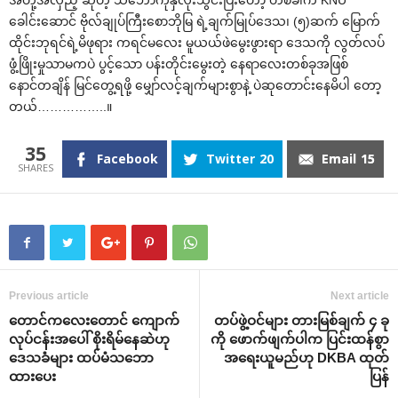
‌ခေါင်း‌ဆောင် ဗိုလ်ချုပ်ကြီး‌စောဘိုမြ ရဲ့ချက်မြုပ်‌ဒေသ၊ (၅)ဆက် ‌မြောက်
ထိုင်းဘုရင်ရဲ့မိဖုရား ကရင်မ‌လေး မူယယ်ဖဲ‌မွေးဖွားရာ ‌ဒေသကို လွတ်လပ်
ဖွံ့ဖြိုးမှုသာမကပဲ ပွင့်‌သော ပန်းတိုင်း‌မွေးတဲ့ ‌နေရာ‌လေးတစ်ခုအဖြစ်
‌နောင်တချိန် မြင်‌တွေ့ရဖို့ ‌မျှော်လင့်ချက်များစွာနဲ့ ပဲဆု‌တောင်း‌နေမိပါ ‌တော့
တယ်……………..။
35
Facebook
Twitter
20
Email
15
Previous article
Next article
‌တောင်က‌လေး‌တောင် ‌ကျောက်
တပ်ဖွဲ့ဝင်များ တားမြစ်ချက် ၄ ခု
လုပ်ငန်းအ‌ပေါ် စိုးရိမ်‌နေဆဲဟု
ကို ‌ဖောက်ဖျက်ပါက ပြင်းထန်စွာ
‌ဒေသခံများ ထပ်မံသ‌ဘော
အ‌ရေးယူမည်ဟု DKBA ထုတ်
ထား‌ပေး
ပြန်