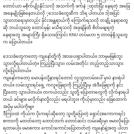
‌တောင်ယာ မစိုက်ပျိုးနိုင်သလို အသက်ကို ဖက်နဲ ့ထုတ်ပြီး ‌နေရတဲ့ အ‌ခြေ
အ‌နေမျိုးဖြစ်‌နေတယ်လို ့‌ဒေသခံ‌တွေဆီက သိရ ပါတယ်။ ဒါ့အပြင်
သွားလာ‌ရေးမှာလည်း မိုင်းအန္တရာယ်ကို ‌ကြောက်ရသလို တချို့‌နေရာ‌တွေ
ဆို ဘယ်သူ‌တွေ ‌ထောင်မှန်း မသိရသလို အခုချိန်ထိ စိတ်မချရတဲ့
‌နေရာ‌တွေ အများကြီး ရှိ‌သေး‌ကြောင်း KNU တပ်မဟာ ၅ တာဝန်ရှိသူ‌တွေ
က ‌ပြောပါတယ်။
‌ဒေသခံ‌တွေက‌တော့ ကျ‌နော်တို့ကို အား‌ပေးရှာပါတယ်။ ဘာမှမဖြစ်ဘူး
သွားလို့ရပါတယ်တဲ့။ ကြည့်ပြီးသွား၊ လမ်းအတိုင်း တည့်တည့်သာသွား
လို့‌ပြောပါတယ်။
ကျ‌နော်က‌တော့ ‌မောပန်းလို့နားရင်‌တောင် လူသွားလမ်း‌ပေါ် မှာပဲ နားရဲပါ
တယ်။ လမ်းသွားရင်‌ရှေ့ ကလူ‌ခြေရာကို ကြည့်ပြီးမှ အဲဒီ‌ခြေရာကို နင်း
ပြီး‌တော့ သွားပါတယ်။ တကယ်လည်း သူတို့ ‌ပြောတာ‌တွေကို လိုက်နာရပါ
တယ် ခင်ဗျာ။ မလိုက်နာလို့လည်း မရပါဘူး။ ကိုယ့်မှာလည်း ‌ခြေ‌ထောက်
အပိုမှ မပါပဲကိုဗျ။
ဒီကြားထဲ ကိုယ်က ပိုးကရင်ဆို‌တော့ သူတို့‌ပြောတဲ့ ‌ရှောင်(စ‌ကောကရင်)
စကားကို မတတ်‌တော့ ‌တောင်တက် ‌တောင်ဆင်း လမ်းခရီးမှာ ဗမာလို‌ပြော
ရတာ‌ပေါ့။ ဗမာစကား ‌ကောင်း‌ကောင်း‌ပြောတတ်တဲ့ ကျ‌နော်နဲ့အတူ ပါလာ