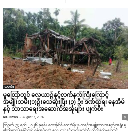
သတင်း
မူတြော်တွင် လေယာဥ်နှင့်လက်နက်ကြီးကြောင့်
အမျိုးသမီး(၁)ဦးသေဆုံးပြီး (၃) ဦး ဒဏ်ရာရ၊ နေအိမ်
နှင့် ဘာသာရေးအဆောက်အအုံများ ပျက်စီး
-
KIC News
August 7, 2026
0
ဩဂုတ် (၇) ရက်၊ ၂၀၂၆ ခုနှစ်။ ကေအိုင်စီ ကေအဲန်ယူ-ကရင်အမျိုးသားအစည်းအရုံး မူ
တြော်/ဖာပွန်ခရိုင်တွင် စစ်အုပ်စု၏ လေယာဥ်နှင့်လက်နက်ကြီး တိုက်ခိုက်မှုကြောင့်