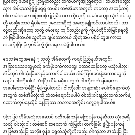
ပြီး‌တော့ ‌ဖော်‌ရွေပျူငှာမှုမှာလည်း တကယ်ကိုအံ့ဩစရာပါ။ ဘယ်အိမ်သွား
သွား အိမ်မှာဆန်ရှိရှိမရှိရှိ ထမင်း တစ်အိုးစာအတွက် က‌တော့ အဆင့်သင့်
ပါ။ တခါတ‌လေ စဉ်းစားကြည့်မိတာက ကိုယ့်ကို ထမင်း‌ကျွေး လိုက်ရင် သူ
တို့ စားဖို့‌တောင် ရှိပါ‌တော ့မလားဆိုတဲ့ အ‌တွေးမျိုးဝင်လာပါတယ်။ ဘာ
လို့လည်းဆို‌တော့ သူတို့ ဝမ်း‌ရေး ကျပ်တည်းမှုကို ကိုယ်တိုင်သိမြင်ခဲ့ရလို့
ဘဲ ဖြစ်ပါတယ်။ သူတို့မှာ ချမ်းသာတယ် ဆိုတဲ့အိမ် မရှိပါဘူး။ ကာယ
အားကိုးပြီး ပိုလုပ်နိုင်လို့ ပိုစားရတာပဲရှိပါတယ်။
‌ဒေသခံ‌တွေအ‌နေနဲ ့ သူတို့ အိမ်‌တွေကို ကရင်ပြည်နယ်အတွင်း
အခြား‌ဒေသ‌တွေမှာလို ဖက်မိုးဖက်ကာ‌တွေ၊ ‌တောင်ထန်း‌တွေ မသုံးပါဘူး။
အိမ်တိုင် ဝါးသုံးပြီးတည်‌ဆောက်ပါတယ်။ အိမ်ကြမ်းခင်းနဲ့အကာ‌တွေကို
လည်း ဝါးဘိုးဝါးပဲ သုံးပြီး အိမ်အမိုးအတွက် ဝါးကိုထက်ခြမ်းခွဲကာ
အ‌ပေါ်‌အောက်စီပြီး မိုးကြပါတယ်။ ဝါးဘိုးဝါး အများဆုံး ‌ပေါက်‌ရောက်တဲ့
အတွက် တစ်အိမ်လုံးကို သံတစ်‌ချောင်းမပါပဲ ဝါးဘိုးဝါးချည်းသက်သက်နဲ့
‌ဆောက်လုပ်‌နေထိုင် ‌နေကြတာ သဘာဝအတိုင်း ‌တွေ့ခဲ့ရပါတယ်။
ဒါ့အပြင် အိမ်အသုံးအ‌ဆောင် စတီးပန်းကန်၊ ‌ကြွေပန်းကန်ဆိုတာ လုံးဝမရှိ
သလို ဝါးဘိုးဝါး တစ်ဆစ် စာ‌လောက် ကိုဖြတ်၊ ထက်ခြမ်း ခွဲပြီးပန်းကန်
အဖြစ်အသုံးပြုသလို။ ဇွန်း၊ ငရုတ်ဆုံတို့ကိုလည်း ဝါးကိုသာ အသုံးပြုပြီး