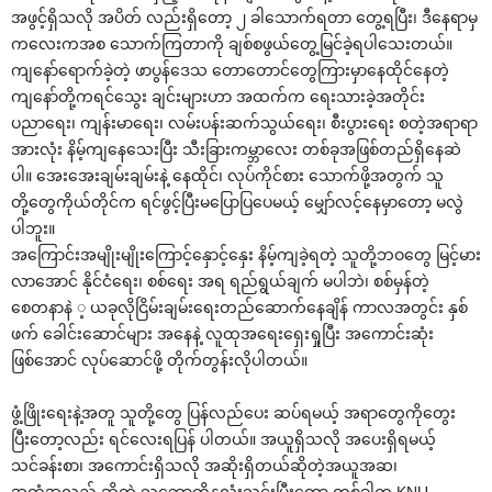
အဖွင့်ရှိသလို အပိတ် လည်းရှိ‌တော့ ၂ ခါ‌သောက်ရတာ ‌တွေ့ရပြီး၊ ဒီ‌နေရာမှ
က‌လေးကအစ ‌သောက်ကြတာကို ချစ်စဖွယ်‌တွေ့မြင်ခဲ့ရပါ‌သေးတယ်။
ကျ‌နော်‌ရောက်ခဲ့တဲ့ ဖာပွန်‌ဒေသ ‌တော‌တောင်‌တွေကြားမှာ‌နေထိုင်‌နေတဲ့
ကျ‌နော်တို့ကရင်‌သွေး ချင်းများဟာ အထက်က ‌ရေးသားခဲ့အတိုင်း
ပညာ‌ရေး၊ ကျန်းမာ‌ရေး၊ လမ်းပန်းဆက်သွယ်‌ရေး၊ စီးပွား‌ရေး စတဲ့အရာရာ
အားလုံး နိမ့်ကျ‌နေ‌သေးပြီး သီးခြားကမ္ဘာ‌လေး တစ်ခုအဖြစ်တည်ရှိ‌နေဆဲ
ပါ။ ‌အေး‌အေးချမ်းချမ်းနဲ့ ‌နေထိုင်၊ လုပ်ကိုင်စား ‌သောက်ဖို့အတွက် သူ
တို့‌တွေကိုယ်တိုင်က ရင်ဖွင့်ပြီးမ‌ပြောပြ‌ပေမယ့် ‌မျှော်လင့်‌နေမှာ‌တော့ မလွဲ
ပါဘူး။
အ‌ကြောင်းအမျိုးမျိုး‌ကြောင့်‌နှောင့်‌နှေး နိမ့်ကျခဲ့ရတဲ့ သူတို့ဘဝ‌တွေ မြင့်မား
လာ‌အောင် နိုင်ငံ‌ရေး၊ စစ်‌ရေး အရ ရည်ရွယ်ချက် မပါဘဲ၊ စစ်မှန်တဲ့
‌စေတနာနဲ ့ ယခုလိုငြိမ်းချမ်း‌ရေးတည်‌ဆောက်‌နေချိန် ကာလအတွင်း နှစ်
ဖက် ‌ခေါင်း‌ဆောင်များ အ‌နေနဲ့ လူထုအ‌ရေး‌ရှေးရှုပြီး အ‌ကောင်းဆုံး
ဖြစ်‌အောင် လုပ်‌ဆောင်ဖို့ တိုက်တွန်းလိုပါတယ်။
ဖွံ့ဖြိုး‌ရေးနဲ့အတူ သူတို့‌တွေ ပြန်လည်‌ပေး ဆပ်ရမယ့် အရာ‌တွေကို‌တွေး
ပြီး‌တော့လည်း ရင်‌လေးရပြန် ပါတယ်။ အယူရှိသလို အ‌ပေးရှိရမယ့်
သင်ခန်းစာ၊ အ‌ကောင်းရှိသလို အဆိုးရှိတယ်ဆိုတဲ့အယူအဆ၊
အတုံ့အလှည့် ဆိုတဲ့ သ‌ဘောကိုနှလုံးသွင်းပြီး‌တော့ တစ်ခါက KNU