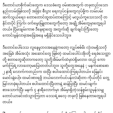
ဒီ‌တောင်ယာစိုက်ခင်း‌တွေက ‌ဒေသခံ‌တွေ ဝမ်းစာအတွက် တခုတည်း‌သော
နည်းလမ်းဖြစ်သလို အခြား စီးပွား ‌ရေးလုပ်ငန်း‌တွေလုပ်ဖို့က လမ်းပမ်း
ဆက်သွယ်‌ရေး၊ ‌တော‌တောင်ထူထပ်တာ‌ကြောင့် မလွယ်ကူ‌သေးသလို တ
နိုင်တပိုင် ကြက်၊ ဝက်‌မွေးမြူတာ‌တွေကို‌တော့ အချို့အိမ်‌တွေမှာ‌တွေ့ရပါ
တယ်။ ငြိမ်းချမ်းကာစ ဒီ‌နေရာ‌တွေ အတွက်ဆို ချက်ချင်းကြီး‌တော့
‌ကောင်းမွန်လာမဲ့အ‌ခြေအ‌နေ မရှိနိုင်‌သေးပါဘူး။
ဒီ‌တောင်‌ပေါ်‌ဒေသ လူ‌နေမှုဘဝအ‌နေနဲ့က‌တော့ လျှပ်စစ်မီး လုံးဝမရှိသလို
အ‌ခြေခံ အိမ်အသုံး အ‌ဆောင်‌တွေ ဖြစ်တဲ့ ထမင်း‌ပေါင်းအိုးတို့ ‌ရေခဲ‌သေတ္တာ
တို့ စတာ‌တွေဆိုတာက‌တော့ သူတို့အိမ်မက်ထဲမှာပဲရှိမလား၊ ထည့် ‌ကော
မက်ကြရဲ့လား‌တော့မ‌ပြောတတ်ပါဘူး။ သူတို့‌တွေအ‌နေနဲ ့ မနက်‌စော‌စော
၂ နာရီ ‌လောက်ကတည်းက ထပြီး စပါး‌ထောင်းကြရပါတယ်။ ‌ခြေနင်း
‌မောင်းနဲ့‌ပေါ့။ ထမင်းစားရဖို့ ဘယ်‌လောက်ပင်ပန်းလဲဆိုတာ ကိုယ်တိုင် ‌တွေ့
မြင်လာခဲ့ရပါတယ်။ စပါး‌ထောင်းပြီးတာနဲ့ ဆန်ပြာပြီး ထမင်းချက်၊
စား‌သောက်ပြီး မနက် ၄ နာရီ‌လောက်မှာ အိမ်မှာရှိတဲ့သန်စွမ်းသူမှန်သမျှ
‌တောင်ယာခင်းထဲသွားကြတာ ‌ဒေသရဲ့ဓ‌လေ့ တခုလို ဖြစ်‌နေတာ‌တွေ့ရပါ
တယ်။