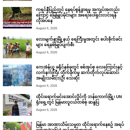
ကရင်နီပြည်တွင် နေရပ်စွန့်ခွာရမှု အကျပ်အတည်း
ကြောင့် မြေမြှုပ်မိုင်းများ အရေးပေါ်ရှင်းလင်းရန်
လိုအပ်နေ
August 6, 2026
လေးမျက်နှာမြို့နယ် ရေကြီးမှုအတွင်း စပါးစိုက်ခင်း
များ ရေနစ်မြုပ်ပျက်စီး
August 6, 2026
ကေအဲန်ယူ ခရိုင်နှစ်ခုတွင် စစ်အုပ်စု လေကြောင်းနှင့်
လက်နက်ကြီး တိုက်ခိုက်မှု ဆက်တိုက်လုပ်ဆောင်၊
အမျိုးသမီး(၁)ဦး သေဆုံး
August 6, 2026
ထိုင်းရောက်မင်းအောင်လှိုင်ကို ဘန်ကောက်မြို့၊ UN
ရုံးရှေ့တွင် မြန်မာလူငယ်တစ်စု ဆန္ဒပြ
August 6, 2026
မြန်မာ အာဏာသိမ်းသမ္မတ ထိုင်းရောက်နေစဥ် အရပ်
ဖက်အဖွဲ့(၁၆)ဖွဲ့ ကန့်ကွက်စာထုတ်