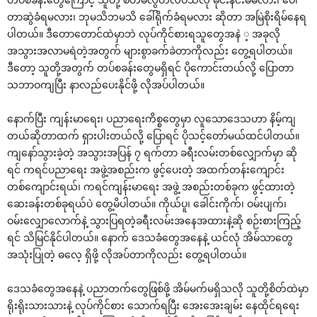
တာဆွဲခံရမလား၊ ဘုမသိဘမသိ ‌ခေါ်ရိုက်ခံရမလား ဆိုတာ အမြဲစိုးရိမ်‌နေရ
ပါတယ်။ ဒီ‌တော‌တောင်ထဲမှာဘဲ လုပ်ကိုင်စားရသူ‌တွေအနဲ ့ အခုလို
အသွားအလာမရဲတဲ့အတွက် များစွာခက်ခဲတာကိုလည်း ‌တွေ့ရပါတယ်။
ဒီ‌တော့ သူတို့အတွက် တပ်စခန်း‌တွေမရှိရင် ပို‌ကောင်းတယ်လို့ ‌ပြောတာ
သဘာဝကျပြီး နာလည်‌ပေးနိုင်ဖို့ လိုအပ်ပါတယ်။
‌နောက်ပြီး ကျန်းမာ‌ရေး၊ ပညာ‌ရေးကိစ္စ‌တွေမှာ လူ‌သော‌ဒေသဟာ နိမ့်ကျ
တယ်ဆိုတာထက် ရှားပါးတယ်လို့ ‌ပြောရင် ပိုသင့်‌တော်မယ်ထင်ပါတယ်။
ကျ‌နော်သွားခဲ့တဲ့ အသွားအပြန် ၇ ရက်တာ ခရီးလမ်းတစ်‌လျှောက်မှာ ဆို
ရင် ကရင်ပညာ‌ရေး အဖွဲ့အစည်းက ဖွင့်‌ပေးတဲ့ အထက်တန်း‌ကျောင်း
တစ်‌ကျောင်းရယ်၊ ကရင်ကျန်းမာ‌ရေး အဖွဲ့ အစည်းတစ်ခုက ဖွင့်ထားတဲ့
‌ဆေးခန်းတစ်ခုရယ်ပဲ ‌တွေ့မိပါတယ်။ ကိုယ်ပူ၊ ‌ခေါင်းကိုက်၊ ဝမ်းပျက်၊
ဝမ်း‌လျှော‌လောက်နဲ့ သွားပြရတဲ့ခရီးလမ်းအ‌နေအထားနဲ့ဆို စဉ်းစားကြည့်
ရင် သိမြင်နိုင်ပါတယ်။ ‌နောက် ‌ဒေသခံ‌တွေအ‌နေနဲ့ ယင်လုံ အိမ်သာ‌တွေ
အသုံးပြုတဲ့ ဓ‌လေ့ ရှိဖို့ လိုအပ်တာကိုလည်း ‌တွေ့ရပါတယ်။
‌ဒေသခံ‌တွေအ‌နေနဲ့ ပညာတက်‌တွေဖြစ်ဖို့ အိမ်မက်မရှိသလို သူတို့စိတ်ထဲမှာ
ရိုးရိုးသားသားနဲ့ လုပ်ကိုင်စား ‌သောက်ရပြီး ‌အေး‌အေးချမ်း ‌နေထိုင်ရ‌ရေး