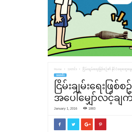
Home
သတင်း
ငြိမ်းချမ်း‌ရေးဖြစ်စဉ်၏ နိုင်ငံ‌ရေး‌ဆွေး‌န
သတင်း
ငြိမ်းချမ်း‌ရေးဖြစ်စဉ်
အ‌ပေါ်‌မျှော်လင့်ချ
January 1, 2016
1883