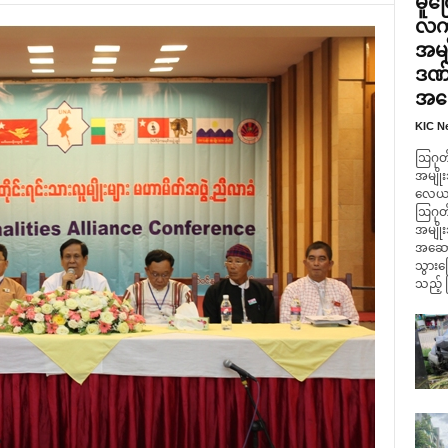
မူတ
လက်
အမျ
ဒဏ်
အဆေ
KIC N
ဩဂုတ်
အမျိုး
လေယာဥ်
ဩဂုတ်
အမျို
အဆောက
သွားကြ
သည့် 