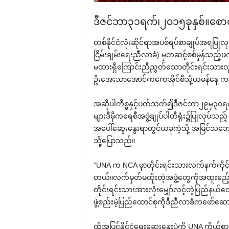
ဒီဇင်ဘာ၃၁ရက်၊၂၀၁၅ခုနှစ်။‌စော
တစ်နိုင်ငံလုံးဆိုင်ရာအပစ်ရပ်စာချုပ်အရပြုလုပ်မ
ငြိမ်းချမ်း‌ရေးညီလာခံ) မှတဆင့်စစ်မှန်သည့်ဖက
မထားရှိ‌ကြောင်းညီညွတ်‌သောတိုင်းရင်းသားလ
ဦး‌အေးသာ‌အောင်က‌ကေအိုင်စီသို့ယမန်‌နေ့ က
အဆိုပါကိစ္စနှင့်ပတ်သက်၍ဒီဇင်ဘာ၂၉မှ၃ဝရက်ထိရန
များဒီမိုက‌ရေစီအဖွဲ့ချုပ်ပါတီရုံး၌ပြုလုပ်သည့်
အ‌ပေါ်‌ဆွေး‌နွေးရာတွင်ယခုကဲ့သို့ အမြင်သ
သို့‌ပြောသည်။
“UNA က NCA မှာတိုင်းရင်းသားလက်နက်ကိုင်အဖွ
တယ်။လက်မှတ်မထိုးတဲ့အဖွဲ့‌တွေကိုအထူးဧည့်သ
တိုင်းရင်းသားအားလုံး‌မျှော်လင့်တဲ့ပြည်နယ်‌တွေ
ဖွဲ့စည်းမဲ့ပြည်‌ထောင်စုကိုဒီညီလာခံက‌ဖော်‌ဆ
ထို့အပြင်နိုင်ငံ‌ရေး‌ဆွေး‌နွေးပွဲကို UNA ကိ