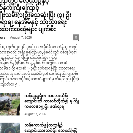
ြော်တွင် လေယာဥ်နှင့်
နက်ကြီးကြောင့်
ိုးသမီး(၁)ဦးသေဆုံးပြီး (၃) ဦး
ရာရ၊ နေအိမ်နှင့် ဘာသာရေး
ာက်အအုံများ ပျက်စီး
-
ews
August 7, 2026
0
 (၇) ရက်၊ ၂၀၂၆ ခုနှစ်။ ကေအိုင်စီ ကေအဲန်ယူ-ကရင်
သားအစည်းအရုံး မူတြော်/ဖာပွန်ခရိုင်တွင် စစ်အုပ်စု၏
နှင့်လက်နက်ကြီး တိုက်ခိုက်မှုကြောင့်
(၅)ရက်နှင့်(၆)ရက်နေ့ နှစ်ရက်အတွင်း ဒေသခံ
းသမီး(၁)ဦး သေဆုံး၊ (၃)ဦးဒဏ်ရာရခဲ့ပြီး ဘာသာရေး
်အအုံ အပါအဝင် နေအိမ်(၄၀) ထက်မနည်း ပျက်စီး
ောင်း အာဏာပိုင်နှင့်ဒေသခံများထံမှ သိရသည်။ ပြီးခဲ့
ဩဂုတ်လ ၅...
ကန်ချနပူရီက ကလေးထိန်း
ကျောင်းကို ကားဝင်တိုက်၍ မူကြို
ကလေး(၁၅)ဦး ဒဏ်ရာရ
August 7, 2026
ဘန်ကောက်နွန်ထဘူရီ၌
ကျောင်းသားတစ်ဦး သေနတ်ဖြင့်