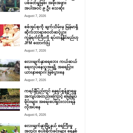
ပစ်ခတ်မှုဖြစ်၊ အဖိုးအဖွား
အပါအဝင် ၉ ဦး သေဆုံး
August 7, 2026
စစ်အုပ်စုကို ဖျက်သိမ်းမှ မြန်မာရှိ
ဆိုက်ဘာရာဇဝတ်ဆင့်ပွား
ကွန်ရက်ကြီးကို ရပ်တန့်နိုင်မည်ဟု
JFM ထောက်ပြ
August 7, 2026
လေးမျက်နှာရေဘေး ကယ်ဆယ်
ရေးလုပ်နေသူအချို့ အရေပြား
ယားနာရောဂါ ဖြစ်ပွားနေ
August 7, 2026
ကရင်နီပြည်တွင် နေရပ်စွန့်ခွာရမှု
အကျပ်အတည်းကြောင့် မြေမြှုပ်
မိုင်းများ အရေးပေါ်ရှင်းလင်းရန်
လိုအပ်နေ
August 6, 2026
လေးမျက်နှာမြို့နယ် ရေကြီးမှု
အတွင်း စပါးစိုက်ခင်းများ ရေနစ်