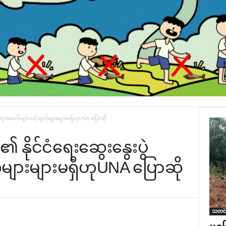
ွေးပွဲအ‌ပေါ်‌မျှော်လင့်ချက်များများမရှိဟုUNA ‌ပြောဆို
၏ နိုင်ငံ‌ရေး‌ဆွေး‌နွေးပွဲ
က်များများမရှိဟုUNA ‌ပြောဆို
သတင်