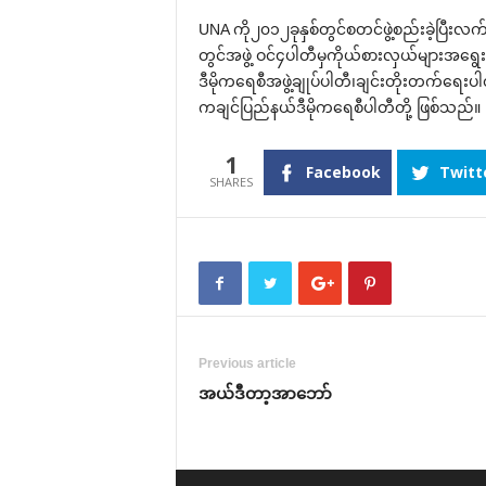
UNA ကို၂၀၁၂ခုနှစ်တွင်စတင်ဖွဲ့စည်းခဲ့ပြီးလက်ရ
တွင်အဖွဲ့ ဝင်၄ပါတီမှကိုယ်စားလှယ်များအ‌ရွေးခံ
ဒီမိုက‌ရေစီအဖွဲ့ချုပ်ပါတီ၊ချင်းတိုးတက်‌ရေးပါတီ
ကချင်ပြည်နယ်ဒီမိုက‌ရေစီပါတီတို့ ဖြစ်သည်။
1
Facebook
Twitt
Previous article
အယ်ဒီတာ့အာ‌ဘော်