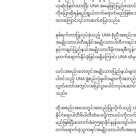
ဟုဆုံးဖြတ်ထားပြီး UNA အ‌နေဖြင့်ပြည်‌ထောင်
ကို‌ပြောဆိုရန်ရည်ရွယ်တက်‌ရောက်မည်ဖြစ်‌သော်လ
ထား‌ကြောင်း၎င်းကဆက်‌ပြောသည်။
နှစ်ရက်တာပြုလုပ်ခဲ့သည့် UNA စုံညီအစည်းအ‌ဝေးသ
အမျိုးသားပါတီ၊ရခိုင်အမျိုးသားပါတီ၊ကရင်အမျ
နှင့်ကချင်ပြည်နယ်အမျိုးသားဒီမိုက‌ရေစီကွန်ဂ
မှတက်‌ရောက်နိုင်ခဲ့ခြင်းမရှိ‌ကြောင်း UNA ထ
ယင်းအစည်း‌ဝေးတွင်အမျိုးသားပြည်နယ်များဖြင့
ပါဝင်သည့် UNA ဖွဲ့စည်းပုံမူဝါဒများကိုအတည်ပြု
လွှတ်‌တော်အတွင်း၊အပြင်ပူး‌ပေါင်းလုပ်‌ဆောင်‌
သည်။
ထိုအစည်းအ‌ဝေးတွင်အတည်ပြုလိုက်သည့် UNA မ
နိုင်ငံ‌ရေးပါတီ၆ပါတီထံ‌ပေးပို့ကာယင်းကိုလက်ခ
မည်ဖြစ်ပြီး‌ထောက်ခံမဲ၇၅ရာခိုင်နှုန်း‌ကျော
တက်‌ရောက်ခဲ့သူကရင်အမျိုးသားပါတီ၊အ‌ထွေ‌ထွေ