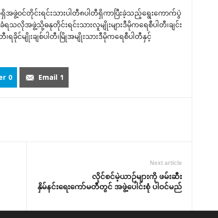
ှိအဖွဲ့ဝင်တိုင်းရင်းသားပါတီ၈ပါတီရှိကာပြီးခဲ့သည့်‌ရွေး‌ကောက်ပွဲ
ရသလိုအဖွဲ့သို့ဓနုတိုင်းရင်းသားလူမျိုးများဒီမိုက‌ရေစီပါတီ၊ချင်း
၊ရခိုင်မျိုးချစ်ပါတီ၊မြိုအမျိုးသားဒီမိုက‌ရေစီပါတီနှင့်
er
0
Email
1
Next article
လိုင်စင်မဲ့ယာဉ်များကို ဖမ်းဆီး
နှိမ်နင်း‌ရေး‌ကော်မတီတွင် အဖွဲ့‌ပေါင်းစုံ ပါဝင်မည်