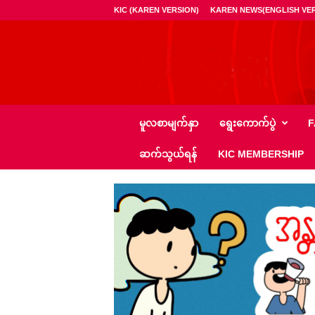
KIC (KAREN VERSION)
KAREN NEWS(ENGLISH VER
ကေ
မူလစာမျက်နှာ
ရွေး‌ကောက်ပွဲ
F
အို
င်
ဆက်သွယ်ရန်
KIC MEMBERSHIP
စီ
–
K
I
C
N
e
w
s