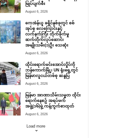
မြုပ်ပျက်စီး
August 6, 2026
ကေအဲန်ယူ ခရိုင်နှစ်ခုတွင် စစ်
အုပ်စု လေကြောင်းနှင့်
လက်နက်ကြီး တိုက်ခိုက်မှု
ဆက်တိုက်လုပ်ဆောင်၊
အမျိုးသမီး(၁)ဦး သေဆုံး
August 6, 2026
ထိုင်းရောက်မင်းအောင်လှိုင်ကို
ဘန်ကောက်မြို့၊ UN ရုံးရှေ့တွင်
မြန်မာလူငယ်တစ်စု ဆန္ဒပြ
August 6, 2026
မြန်မာ အာဏာသိမ်းသမ္မတ ထိုင်း
ရောက်နေစဥ် အရပ်ဖက်
အဖွဲ့(၁၆)ဖွဲ့ ကန့်ကွက်စာထုတ်
August 6, 2026
Load more