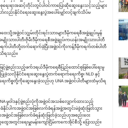
စု‌ရေးရာအဆင့်တိုင်းတွင်ပါဝင်ကာ‌ပြောဆို‌ဆွေး‌နွေးသင့်သည့်များ
ည်းနိုင်ငံ‌ရေး‌ဆွေး‌နွေးပွဲအ‌ပေါ်‌မျှော်လင့်ချက်သိပ်မ
ို့အဖွဲ့ဝင်သျှမ်းတိုင်းရင်းသားများဒီမိုက‌ရေစီအဖွဲ့ချုပ်၊မွန်
ိုးသားပါတီ၊ဇိုမီးဒီမိုက‌ရေစီအဖွဲ့ချုပ်၊ကယန်းအမျိုးသားပါတီ
ရက်ပါတီတို့တက်‌ရောက်ခဲ့ပြီးအဖွဲ့ဝင်ကိုးကန့်ဒီမိုကရက်တစ်ပါတီ
ံမှသိရသည်။
်ဖွဲ့စည်းသည့်ဖက်ဒရယ်ဒီမိုက‌ရေစီပြည်‌ထောင်စုဖြစ်‌ပေါ်‌ရေးမူ
ခဲ့သလိုနိုင်ငံ‌ရေး‌ဆွေး‌နွေးပွဲတက်‌ရောက်‌ရေးကိစ္စ၊ NLD နှင့်
ရေးကိစ္စတို့ကို‌ဆွေး‌နွေးခဲ့သည်ဟု UNA အဖွဲ့ဝင်ပါတီများထံမှသိရ
ူဝါဒနှင့်ဖွဲ့စည်းပုံကိုအဖွဲ့ဝင်အသစ်‌လျှောက်ထားသည့်
ံနိုင်ပါကအဖွဲ့ဝင်အဖြစ်လက်ခံရန်အဖွဲ့အတွင်းမဲခွဲဆုံးဖြတ်သွား
်ပါကအဖွဲ့ဝင်အဖြစ်လက်ခံရန်ဆုံးဖြတ်ခဲ့သည်ဟုအစည်း‌ဝေး
အတွင်း‌ရေးမှူးမန်း‌ကျော်ငြိမ်းက‌ကေအိုင်စီသို့ ‌ပြောသည်။