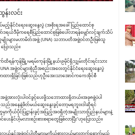
ထွန်းလင်း
ည့်နိုင်ငံ‌ရေး‌ဆွေး‌နွေးပွဲ (အစိုးရအ‌ခေါ်ပြည်‌ထောင်စု
်ဒရယ်ဒီမိုက‌ရေစီပြည်‌ထောင်စုဖြစ်‌ပေါ်လာရန်‌မျှော်လင့်ချက်သိပ်
ူမျိုးများမဟာမိတ်အဖွဲ့ (UNA) သဘာပတိအဖွဲ့ဝင်တဦးဖြစ်သူ
 ‌ပြောသည်။
်ကုန်မြို့၊မရမ်းကုန်းမြို့နယ်၊၉မိုင်ရှိသျှမ်းတိုင်းရင်းသား
 UNA အဖွဲ့ဝင်များစုံညီအစည်းအ‌ဝေးတွင်နိုင်ငံ‌ရေး‌ဆွေး‌နွေးပွဲ
‌ဘောထားရှိခြင်းဖြစ်သည်ဟုဦး‌အေးသာ‌အောင်က‌ကေအိုင်စီ
ဲ့အားလုံးပါဝင်ခွင့်‌ပေးဖို့သ‌ဘောထားရှိတယ်။အခု၈ဖွဲ့ပဲပါ
ည်အ‌နေနဲ့ဖိတ်မယ်‌ဆွေး‌နွေးခွင့်‌တော့မရဘူး။ဒါဆိုရင်
မှာကိုယ်ပိုင်ပြဋ္ဌာန်းခွင့်အပြည့်အဝရှိတဲ့အမျိုးသားပြည်နယ်များနဲ့
ောင်‌ပေးနိုင်ပါ့မလားစဉ်းစားစရာ‌တွေဖြစ်လာပြီး”ဟု‌ပြောသည်။
ုယ်စားလှယ်နှင့်အဖွဲ့ဝင်ပါတီများမှကိုယ်စားလှယ်များတက်‌ရောက်မည်