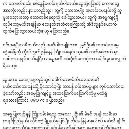
က ‌သေနတ်ရယ်၊ စစ်ယူနီ‌ဖောင်းရယ်ပါတယ်။ သူတို့‌ပြောတဲ့ စကား‌တွေ
အားလုံးလည်း နားမလည်ဘူး။ သူ့ကို ‌ဆေးတမျိုး အတင်း‌ပေးနမ်းလို့ သူ
မူး‌ဝေသွား‌တော့ ‌တောတစ်‌နေရာကို ‌ခေါ်သွားတယ်။ သူ့ကို အဓမ္မကျင့်ဖို့
လုပ်‌တော့မယ်အချိန်မှာ ‌သေနတ်အသံတခုကြားလို့ အဲဒီလူနှစ်‌ယောက်
ထွက်‌ပြေးသွားတယ်တဲ့။”ဟု ‌ပြောသည်။
၎င်းအမျိုးသမီးငယ်သည် အဆိုပါအမျိုးသား ၂နှစ်ဦး၏ အတင်းအဓမ္မ
ဆွဲ‌ခေါ်မှုကို ကိုယ်လွှတ်ရုန်းရန် ကြိုးပမ်းရင်း သူမ၏ လက်နှစ်ဘက် မှာ
ဒဏ်ရာအနည်းငယ်ရပြီး ယ‌နေ့အထိ ဝမ်းဗိုက်‌အောင့်ကာ ‌ခေါင်းမူး‌ဝေလျှက်
ရှိသည်။
သူမအား ယ‌နေ့ ‌နေ့လည်တွင် ‌ဒေါက်တာစင်သီယာ‌မောင်၏
မယ်‌တော်‌ဆေးခန်းသို့ ပို့‌ဆောင်ခဲ့ပြီး သာမန် စမ်းသပ်မှုများ လုပ်‌ဆောင်‌ပေး
ခဲ့‌သော်လည်း အဓမ္မပြုကျင့်မှု အထ‌မြောက်မ‌မြောက်ကိုမူ မသိရှိ
ရ‌သေး‌ကြောင်း KWO က ‌ပြောသည်။
အဓမ္မပြုကျင့်ရန် ကြိုးပမ်းခံရသူ က‌လေး ၂ဦး၏ မိခင် အမျိုးသမီးမှာ
ကရင်ပြည်နယ်၊ လှိုင်းဘွဲမြို့နယ်မှဖြစ်ပြီး ထိုင်း-မြန်မာနယ်စပ် ‌မော်လီ ချိုင်း
(‌သေ့‌ဘောဘိုး)‌ကျေးရွာတွင် ခင်ပွန်းသည်နှင့်အတူ ‌နေ့စားလုပ်ကိုင်‌နေသူ