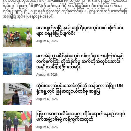
ရှင်းလင်းရန် လိုအပ်နေ Insight Myanmar (၆ ဩဂုတ် ၂၀၂၆) ကရင်နီပြည် ကြားကာလ
အုပ်ချုပ်ရေးကောင်စီ (IEC)ကို ဖက်ဒရယ်ဒီမိုကရေစီပြည်ထောင်စု တည်ဆောက်ရေး
ရည်မှန်းချက်ဖြင့် ၂၀၂၃ ခုနှစ် ဇွန်လတွင် တည်ထောင်ခဲ့ပြီး ပြည်နယ်အဆင့် အောက်ခြေ
အခြေပြု အုပ်ချုပ်ရေးစနစ် အပေါ်...
လေးမျက်နှာမြို့နယ် ရေကြီးမှုအတွင်း စပါးစိုက်ခင်း
များ ရေနစ်မြုပ်ပျက်စီး
August 6, 2026
ကေအဲန်ယူ ခရိုင်နှစ်ခုတွင် စစ်အုပ်စု လေကြောင်းနှင့်
လက်နက်ကြီး တိုက်ခိုက်မှု ဆက်တိုက်လုပ်ဆောင်၊
အမျိုးသမီး(၁)ဦး သေဆုံး
August 6, 2026
ထိုင်းရောက်မင်းအောင်လှိုင်ကို ဘန်ကောက်မြို့၊ UN
ရုံးရှေ့တွင် မြန်မာလူငယ်တစ်စု ဆန္ဒပြ
August 6, 2026
မြန်မာ အာဏာသိမ်းသမ္မတ ထိုင်းရောက်နေစဥ် အရပ်
ဖက်အဖွဲ့(၁၆)ဖွဲ့ ကန့်ကွက်စာထုတ်
August 6, 2026