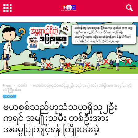
Home
သတင်း
ဗမာစစ်သည်ဟုသံသယရှိသူ၂ဦးကရင် အမျိုးသမီး တစ်ဦးအား အဓမ္မပြုကျင့်
ရန် ကြိုးပမ်းခဲ့
သတင်း
ဗမာစစ်သည်ဟုသံသယရှိသူ၂ဦး
ကရင် အမျိုးသမီး တစ်ဦးအား
အဓမ္မပြုကျင့်ရန် ကြိုးပမ်းခဲ့