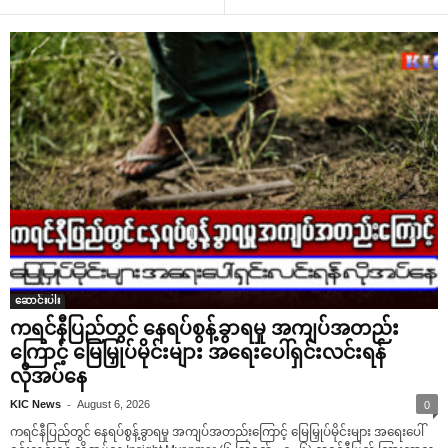
ဆောင်းပါး
ကရင်နီပြည်တွင် နေရပ်စွန့်ခွာရမှု အကျပ်အတည်း
ကြောင့် မြေမြှုပ်မိုင်းများ အရေးပေါ်ရှင်းလင်းရန်
လိုအပ်နေ
-
KIC News
August 6, 2026
0
ကရင်နီပြည်တွင် နေရပ်စွန့်ခွာရမှု အကျပ်အတည်းကြောင့် မြေမြှုပ်မိုင်းများ အရေးပေါ်