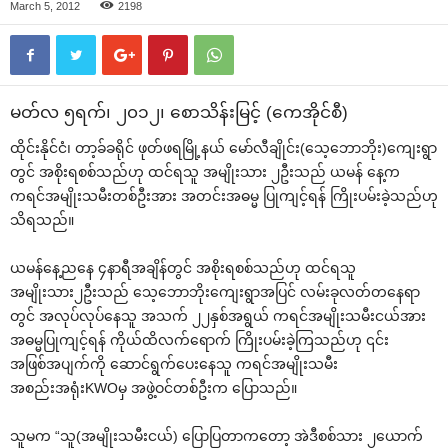
March 5, 2012
2198
မတ်လ ၅ရက်၊ ၂၀၁၂၊ ‌စောသိန်းမြင့် (‌ကေအိုင်စီ)
ထိုင်းနိုင်ငံ၊ တာ့ခ်ခရိုင် ဖုတ်ဖရမြို့နယ် ‌မော်လီချိုင်း(‌သေ့‌ဘောဘိုး)‌ကျေးရွာ
တွင် အစိုးရစစ်သည်ဟု ထင်ရသူ အမျိုးသား ၂ဦးသည် ယမန် ‌နေ့က
ကရင်အမျိုးသမီးတစ်ဦးအား အတင်းအဓမ္မ ပြုကျင့်ရန် ကြိုးပမ်းခဲ့သည်ဟု
သိရသည်။
ယမန်‌နေ့ည‌နေ ၄နာရီအချိန်တွင် အစိုးရစစ်သည်ဟု ထင်ရသူ
အမျိုးသား၂ဦးသည် ‌သေ့‌ဘောဘိုး‌ကျေးရွာအပြင် လမ်းခုလတ်တ‌နေရာ
တွင် အလုပ်လုပ်‌နေသူ အသက် ၂၂နှစ်အရွယ် ကရင်အမျိုးသမီးငယ်အား
အဓမ္မပြုကျင့်ရန် ကိုယ်ထိလက်‌ရောက် ကြိုးပမ်းခဲ့ကြသည်ဟု ၎င်း
အဖြစ်အပျက်ကို ‌ဆောင်ရွက်‌ပေး‌နေသူ ကရင်အမျိုးသမီး
အစည်းအရုံးKWOမှ အဖွဲ့ဝင်တစ်ဦးက ‌ပြောသည်။
သူမက “သူ(အမျိုးသမီးငယ်) ‌ပြောပြတာက‌တော့ အဲဒီစစ်သား ၂‌ယောက်