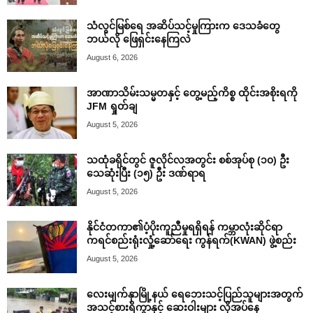
သံလွင်မြစ်ရေ အဆိပ်သင့်မှုကြားက ဒေသခံတွေ
ဘယ်လို ဖြေရှင်းနေကြလဲ
August 6, 2026
အာဏာသိမ်းသမ္မတနှင့် တွေ့မည့်ကိစ္စ ထိုင်းအစိုးရကို
JFM ရှုတ်ချ
August 5, 2026
သထုံခရိုင်တွင် ဇူလိုင်လအတွင်း စစ်အုပ်စု (၁၀) ဦး
သေဆုံးပြီး (၁၅) ဦး ဒဏ်ရာရ
August 5, 2026
နိုင်ငံတကာ၏ပံ့ပိုးကူညီမှုရရှိရန် ကမ္ဘာလုံးဆိုင်ရာ
ကရင်စည်းရုံးလှုံ့ဆော်ရေး ကွန်ရက်(KWAN) ဖွဲ့စည်း
August 5, 2026
လေးမျက်နှာမြို့နယ် ရေဘေးသင့်ပြည်သူများအတွက်
အသင့်စားရိက္ခာနှင့် ဆေးဝါးများ လိုအပ်နေ