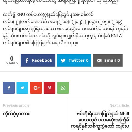
ထွက်‌ပြေးလာအုံးမဲ့ ‌ပေါ်တာ‌တွေ အများကြီး ရှိအုံးမှာပဲ။”ဟု ဆိုသည်။
လက်ရှိ KNU တပ်မဟာ(၇)နယ်‌မြေတွင် နအဖ စစ်တပ်
တပ်မ(၂၂)လက်‌အောက်ခံ ခလရ(၂၀၁)၊ (၂၀၂)၊ (၂၀၄)၊ (၂၀၅)၊ (၂၀၉)
တပ်ရင်းများနှင့် နဂိုရှိထား‌သော စကခ(၁၉)လက်‌အောက်ခံ တပ်ရင်း ၄ရင်း
နှင့် တိုင်းတပ်ရင်း တရင်းတို့ လှုပ်ရှားလျှက်ရှိသည်ဟု နယ်‌မြေခံ KNLA
တပ်ရင်းများ၏ ‌ပြောပြချက်အရ သိရသည်။
0
Facebook
Twitter
0
Email
0
Previous article
Next article
လိုက်ဝံ့မှာလား
ဗစ်တိုးရီးယားပြည်နယ် Nhill
‌ဒေသတွင် ပထမဆုံးအကြိမ်
ကရင်နှစ်သစ်ကူးပွဲ‌တော် ကျင်းပ