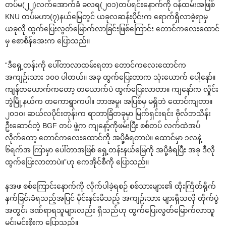
တပ်မ(၂၂)လက်‌အောက်ခံ ခလရ(၂၀၁)တပ်ရင်း‌နောက်ကို ဝန်ထမ်းအဖြစ်
KNU တပ်မဟာ(၇)နယ်‌မြေတွင် ယခုလဆန်းပိုင်းက ‌ရောက်ရှိလာခဲ့ရာမှ
ယခုလို ထွက်‌ပြေးလွတ်‌မြောက်လာခြင်းဖြစ်‌ကြောင်း ‌တောင်က‌လေး‌ထောင်
မှ ‌စောစိန်‌အေးက ‌ပြောသည်။
“ဒီ‌ရှေ့တန်းကို ‌ပေါ်တာလာထမ်းရတာ ‌တောင်က‌လေး‌ထောင်က
အကျဉ်းသား ၁၀ဝ ပါတယ်။ အခု ထွက်‌ပြေးတာက သုံး‌ယောက် ‌ပေါ့‌နော်။
ကျန်တ‌ယောက်က‌တော့ တ‌ယောက်ပဲ ထွက်‌ပြေးလာတာ။ ကျ‌နော်က လှိုင်း
ဘွဲမြို့နယ်က တ‌ကောရွာကပါ။ ဘာအမှု၊ အပြစ်မှ မရှိဘဲ ‌ထောင်ကျတာ။
၂၀၁၀၊ ဆယ်လပိုင်းတုန်းက ရာဘာခြံတခုမှာ မြက်ရှင်းရင်း ဗိုလ်ဘသိန်း
ဦး‌ဆောင်တဲ့ BGF တပ် ဖွဲ့က ကျ‌နော့်ကိုဖမ်းပြီး စစ်တပ် လက်ထဲအပ်
လိုက်‌တော့ ‌တောင်က‌လေး‌ထောင်ကို အပို့ခံရတာပဲ။ ‌ထောင်မှာ ၁လနဲ့
၆ရက်အ ကြာမှာ ‌ပေါ်တာအဖြစ် ‌ရှေ့တန်းနယ်‌မြေကို အပို့ခံရပြီး အခု ဒီလို
ထွက်‌ပြေးလာတာပဲ။”ဟု ‌ကေအိုင်စီကို ‌ပြောသည်။
နအဖ စစ်‌ကြောင်း‌နောက်ကို လိုက်ပါခဲ့ရစဉ် စစ်သားများ၏ ထိုးကြိတ်ရိုက်
နှက်ခြင်းခံရသည့်အပြင် မိုင်းနင်းမိသည့် အကျဉ်းသား များရှိသလို တိုက်ပွဲ
အတွင်း ဒဏ်ရာရသူများလည်း ရှိသည်ဟု ထွက်‌ပြေးလွတ်‌မြောက်လာသူ
မင်းမင်းစိုးက ‌ပြောသည်။