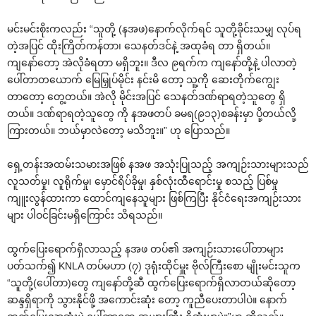
မင်းမင်းစိုးကလည်း “သူတို့ (နအဖ)‌နောက်လိုက်ရင် သူတို့ခိုင်းသမျှ လုပ်ရ
တဲ့အပြင် ထိုးကြိတ်ကန်တာ၊ ‌သေနတ်ဒင်နဲ့ အထုခံရ တာ ရှိတယ်။
ကျ‌နော်‌တော့ အဲလိုခံရတာ မရှိဘူး။ ဒီလ ၉ရက်က ကျ‌နော်တို့နဲ့ ပါလာတဲ့
‌ပေါ်တာတ‌ယောက် ‌မြေမြှုပ်မိုင်း နင်းမိ ‌တော့ သူ့ကို ‌ဆေးတိုက်‌ကျွေး
တာ‌တော့ ‌တွေ့တယ်။ အဲလို မိုင်းအပြင် ‌သေနတ်ဒဏ်ရာရတဲ့သူ‌တွေ ရှိ
တယ်။ ဒဏ်ရာရတဲ့သူ‌တွေ ကို နအဖတပ် ခမရ(၉၁၃)စခန်းမှာ ပို့တယ်လို့
ကြားတယ်။ ဘယ်မှာလဲ‌တော့ မသိဘူး။” ဟု ‌ပြောသည်။
‌ရှေ့တန်းအထမ်းသမားအဖြစ် နအဖ အသုံးပြုသည့် အကျဉ်းသားများသည်
လူသတ်မှု၊ လူရိုက်မှု၊ ‌မှောင်ရိပ်ခိုမှု၊ နှစ်လုံးထီ‌ရောင်းမှု စသည့် ပြစ်မှု
ကျူးလွန်ထားကာ ‌ထောင်ကျ‌နေသူများ ဖြစ်ကြပြီး နိုင်ငံ‌ရေးအကျဉ်းသား
များ ပါဝင်ခြင်းမရှိ‌ကြောင်း သိရသည်။
ထွက်‌ပြေး‌ရောက်ရှိလာသည့် နအဖ တပ်၏ အကျဉ်းသား‌ပေါ်တာများ
ပတ်သက်၍ KNLA တပ်မဟာ (၇) ဒုရုံးထိုင်မှူး ဗိုလ်ကြီး‌စော မျိုးမင်းသူက
“သူတို့(‌ပေါ်တာ)‌တွေ ကျ‌နော်တို့ဆီ ထွက်‌ပြေး‌ရောက်ရှိလာတယ်ဆို‌တော့
ဆန္ဒရှိရာကို သွားနိုင်ဖို့ အ‌ကောင်းဆုံး ‌တော့ ကူညီ‌ပေးတာပါပဲ။ ‌နောက်