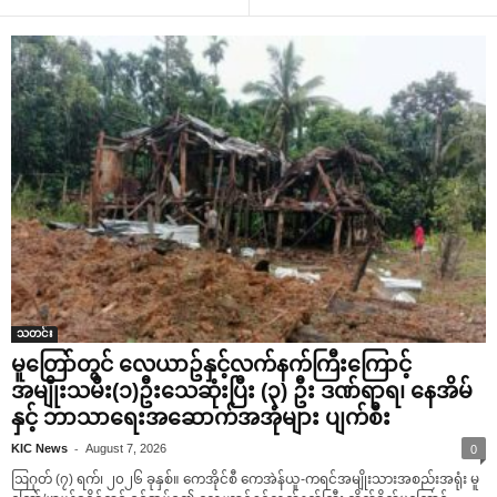
သတင်း
မူတြော်တွင် လေယာဥ်နှင့်လက်နက်ကြီးကြောင့်
အမျိုးသမီး(၁)ဦးသေဆုံးပြီး (၃) ဦး ဒဏ်ရာရ၊ နေအိမ်
နှင့် ဘာသာရေးအဆောက်အအုံများ ပျက်စီး
-
KIC News
August 7, 2026
0
ဩဂုတ် (၇) ရက်၊ ၂၀၂၆ ခုနှစ်။ ကေအိုင်စီ ကေအဲန်ယူ-ကရင်အမျိုးသားအစည်းအရုံး မူ