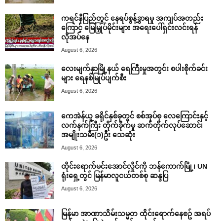
ကရင်နီပြည်တွင် နေရပ်စွန့်ခွာရမှု အကျပ်အတည်း
ကြောင့် မြေမြှုပ်မိုင်းများ အရေးပေါ်ရှင်းလင်းရန်
လိုအပ်နေ
August 6, 2026
လေးမျက်နှာမြို့နယ် ရေကြီးမှုအတွင်း စပါးစိုက်ခင်း
များ ရေနစ်မြုပ်ပျက်စီး
August 6, 2026
ကေအဲန်ယူ ခရိုင်နှစ်ခုတွင် စစ်အုပ်စု လေကြောင်းနှင့်
လက်နက်ကြီး တိုက်ခိုက်မှု ဆက်တိုက်လုပ်ဆောင်၊
အမျိုးသမီး(၁)ဦး သေဆုံး
August 6, 2026
ထိုင်းရောက်မင်းအောင်လှိုင်ကို ဘန်ကောက်မြို့၊ UN
ရုံးရှေ့တွင် မြန်မာလူငယ်တစ်စု ဆန္ဒပြ
August 6, 2026
မြန်မာ အာဏာသိမ်းသမ္မတ ထိုင်းရောက်နေစဥ် အရပ်