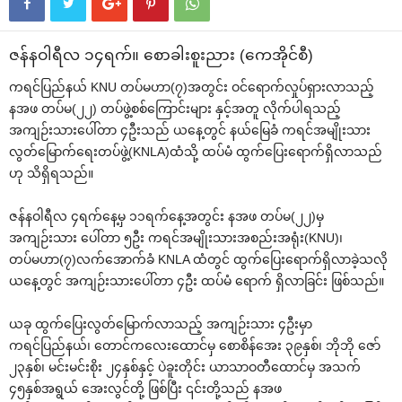
ဇန်နဝါရီလ ၁၄ရက်။ ‌စောခါးစူးညား (‌ကေအိုင်စီ)
ကရင်ပြည်နယ် KNU တပ်မဟာ(၇)အတွင်း ဝင်‌ရောက်လှုပ်ရှားလာသည့်
နအဖ တပ်မ(၂၂) တပ်ဖွဲ့စစ်‌ကြောင်းများ နှင့်အတူ လိုက်ပါရသည့်
အကျဉ်းသား‌ပေါ်တာ ၄ဦးသည် ယ‌နေ့တွင် နယ်‌မြေခံ ကရင်အမျိုးသား
လွတ်‌မြောက်‌ရေးတပ်ဖွဲ့(KNLA)ထံသို့ ထပ်မံ ထွက်‌ပြေး‌ရောက်ရှိလာသည်
ဟု သိရှိရသည်။
ဇန်နဝါရီလ ၄ရက်‌နေ့မှ ၁၁ရက်‌နေ့အတွင်း နအဖ တပ်မ(၂၂)မှ
အကျဉ်းသား ‌ပေါ်တာ ၅ဦး ကရင်အမျိုးသားအစည်းအရုံး(KNU)၊
တပ်မဟာ(၇)လက်‌အောက်ခံ KNLA ထံတွင် ထွက်‌ပြေး‌ရောက်ရှိလာခဲ့သလို
ယ‌နေ့တွင် အကျဉ်းသား‌ပေါ်တာ ၄ဦး ထပ်မံ ‌ရောက် ရှိလာခြင်း ဖြစ်သည်။
ယခု ထွက်‌ပြေးလွတ်‌မြောက်လာသည့် အကျဉ်းသား ၄ဦးမှာ
ကရင်ပြည်နယ်၊ ‌တောင်က‌လေး‌ထောင်မှ ‌စောစိန်‌အေး ၃၉နှစ်၊ ဘိုဘို ‌ဇော်
၂၃နှစ်၊ မင်းမင်းစိုး ၂၄နှစ်နှင့် ပဲခူးတိုင်း ယာသာဝတီ‌ထောင်မှ အသက်
၄၅နှစ်အရွယ် ‌အေးလွင်တို့ ဖြစ်ပြီး ၎င်းတို့သည် နအဖ