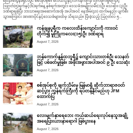
တြော်/ဖာပွန်ခရိုင်တွင် စစ်အုပ်စု၏ လေယာဥ်နှင့်လက်နက်ကြီး တိုက်ခိုက်မှုကြောင့်
ဩဂုတ်(၅)ရက်နှင့်(၆)ရက်နေ့ နှစ်ရက်အတွင်း ဒေသခံအမျိုးသမီး(၁)ဦး သေဆုံး၊ (၃)ဦး
ဒဏ်ရာရခဲ့ပြီး ဘာသာရေးအဆောက်အအုံ အပါအဝင် နေအိမ်(၄၀) ထက်မနည်း ပျက်စီး
သွားကြောင်း အာဏာပိုင်နှင့်ဒေသခံများထံမှ သိရသည်။ ပြီးခဲ့သည့် ဩဂုတ်လ ၅...
ကန်ချနပူရီက ကလေးထိန်းကျောင်းကို ကားဝင်
တိုက်၍ မူကြိုကလေး(၁၅)ဦး ဒဏ်ရာရ
August 7, 2026
ဘန်ကောက်နွန်ထဘူရီ၌ ကျောင်းသားတစ်ဦး သေနတ်
ဖြင့် ပစ်ခတ်မှုဖြစ်၊ အဖိုးအဖွားအပါအဝင် ၉ ဦး သေဆုံး
August 7, 2026
စစ်အုပ်စုကို ဖျက်သိမ်းမှ မြန်မာရှိ ဆိုက်ဘာရာဇဝတ်
ဆင့်ပွား ကွန်ရက်ကြီးကို ရပ်တန့်နိုင်မည်ဟု JFM
ထောက်ပြ
August 7, 2026
လေးမျက်နှာရေဘေး ကယ်ဆယ်ရေးလုပ်နေသူအချို့
အရေပြားယားနာရောဂါ ဖြစ်ပွားနေ
August 7, 2026