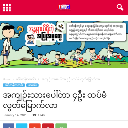
Home
ထိပ်တန်းသတင်း
အကျဉ်းသား‌ပေါ်တာ ၄ဦး ထပ်မံ လွတ်‌မြောက်လာ
ထိပ်တန်းသတင်း
သတင်း
အကျဉ်းသား‌ပေါ်တာ ၄ဦး ထပ်မံ
လွတ်‌မြောက်လာ
January 14, 2011
1746