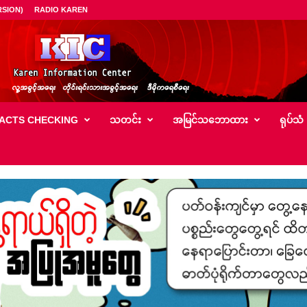
SION)
RADIO KAREN
ACTS CHECKING
သတင်း
အမြင်သ‌ဘောထား
ရုပ်သံ