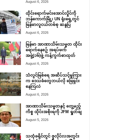
August 6, 2026
ထိုင်းရောက်မင်းအောင်လှိုင်ကို
ဘန်ကောက်မြို့၊ UN ရုံးရှေ့တွင်
မြန်မာလူငယ်တစ်စု ဆန္ဒပြ
August 6, 2026
မြန်မာ အာဏာသိမ်းသမ္မတ ထိုင်း
ရောက်နေစဥ် အရပ်ဖက်
အဖွဲ့(၁၆)ဖွဲ့ ကန့်ကွက်စာထုတ်
August 6, 2026
သံလွင်မြစ်ရေ အဆိပ်သင့်မှုကြား
က ဒေသခံတွေဘယ်လို ဖြေရှင်း
နေကြလဲ
August 6, 2026
အာဏာသိမ်းသမ္မတနှင့် တွေ့မည့်
ကိစ္စ ထိုင်းအစိုးရကို JFM ရှုတ်ချ
August 5, 2026
သထုံခရိုင်တွင် ဇူလိုင်လအတွင်း