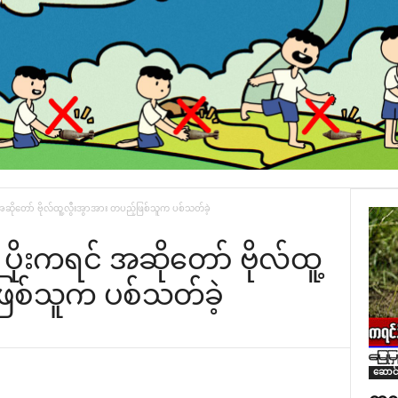
 အဆို‌တော် ဗိုလ်ထူ့လွီးအွာအား တပည့်ဖြစ်သူက ပစ်သတ်ခဲ့
 ပိုးကရင် အဆို‌တော် ဗိုလ်ထူ့
ဖြစ်သူက ပစ်သတ်ခဲ့
ဆောင်