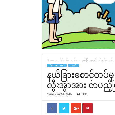
Home
ထိပ်တန်းသတင်း
နယ်ခြား‌စောင့်တပ်မှ ပိုးကရင်
ထိပ်တန်းသတင်း
သတင်း
နယ်ခြား‌စောင့်တပ်မှ
လွီးအွာအား တပည့်
November 26, 2010
1951