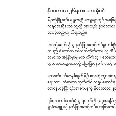
နိုဝင်ဘာလ ၂၆ရက်။ ‌ကေအိုင်စီ
မြဝတီမြို့နယ်၊ ‌ရွှေကုက္ကို‌ကျေးရွာတွင် အ‌ခြေ
ကရင်အဆို‌တော် ထူ့လွီးအွာသည် နိုဝင်ဘာလ 
သွားခဲ့သည်ဟု သိရသည်။
အမည်မ‌ဖော်လိုသူ နယ်ခြား‌စောင့်တပ်မှူးတစ်ဦး
တပည့် ရဲ‌ဘော်က ပစ်သတ်လိုက်တာ။ သူ အိပ်‌ပျ
သမားက အပြင်မှာမို့ မသိ လိုက်ဘူး။ ‌သေနတ်
လွှတ်ထွက်သွားတာလို့ ‌ပြောပြီး‌နောက် ‌တော့
‌သေနတ်ဒဏ်ရာနှစ်ချက်ဖြင့် ‌သေဆုံးသွားခဲ့သည့်
‌ရေးသား၊ သီဆိုကာ ကိုယ်တိုင် သရုပ်‌ဆောင်ခဲ့သ
တာဝန်ယူခဲ့ပြီး ၎င်း၏ဈာပနကို နိုဝင်ဘာလ ၂၄ရ
၎င်းအား ပစ်သတ်ခဲ့သူ ရဲ‌ဘော်ကို ယခုအချိန်တွ
ရွာခံအချို့နှင့် နယ်ခြား‌စောင့်တပ်မှ အခြာ