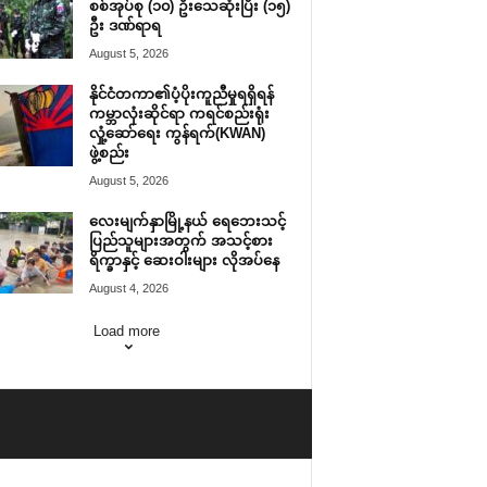
စစ်အုပ်စု (၁၀) ဦးသေဆုံးပြီး (၁၅)
ဦး ဒဏ်ရာရ
August 5, 2026
နိုင်ငံတကာ၏ပံ့ပိုးကူညီမှုရရှိရန်
ကမ္ဘာလုံးဆိုင်ရာ ကရင်စည်းရုံး
လှုံ့ဆော်ရေး ကွန်ရက်(KWAN)
ဖွဲ့စည်း
August 5, 2026
လေးမျက်နှာမြို့နယ် ရေဘေးသင့်
ပြည်သူများအတွက် အသင့်စား
ရိက္ခာနှင့် ဆေးဝါးများ လိုအပ်နေ
August 4, 2026
Load more