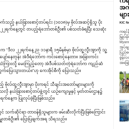
ကရင်
အကျ
မျာ
စိုက်သည့် နယ်ခြား‌စောင့်တပ်ရင်း (၁၀၁၈)မှ ဗိုလ်အဆင့်ရှိသူ ပိုး
KIC N
၂၂ရက်‌နေ့တွင် တပည့်ရဲ‌ဘော်တစ်ဦး၏ ပစ်သတ်ခံရပြီး ‌သေဆုံး
ကရင်နီ
မြှုပ်
Myanm
အုပ်ချ
က “ဒီလ ၂၂ရက်‌နေ့ ည ၁၁နာရီ ၁၅မိနစ်မှာ ဗိုလ်ထူ့လွီးအွာကို သူ့
ပြည်ထ
ော်‌နေတုန်း အဲဒီရဲ‌ဘော်က ကင်း‌စောင့်‌နေတာ။ အခြားကင်း
ဇွန်လ
အခြေပြ
သံကြားလို့ ‌မေးကြည့်‌တော့ အဲဒီပစ်သတ်တဲ့ရဲ‌ဘော်က ကျည်ဆံ
 ထွက်‌ပြေးသွားတယ်။”ဟု ‌ကေအိုင်စီကို ‌ပြောသည်။
 ဗိုလ်ထူ့လွီးအွာမှာ ပိုးကရင် သီချင်းအ‌တော်များများကို
လို နယ်ခြား‌စောင့်တပ်ဖွဲ့တွင် ယဉ်‌ကျေးမှုနှင့် မှတ်တမ်းဌာန၌
က်‌နေ့က ပြုလုပ်ခဲ့ပြီးဖြစ်သည်။
င် သက်ဆိုင်ရာ တာဝန်ရှိသူများက ဖမ်းဆီးလိုက်ပြီးဖြစ်‌ကြောင်း
းတပ်မှူးတစ်ဦး၏ ‌ပြောပြချက်အရ သိရသည်။