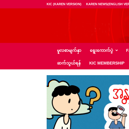
KIC (KAREN VERSION)
KAREN NEWS(ENGLISH VER
ကေ
မူလစာမျက်နှာ
ရွေး‌ကောက်ပွဲ
F
အို
င်
ဆက်သွယ်ရန်
KIC MEMBERSHIP
စီ
–
K
I
C
N
e
w
s