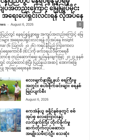
နီပြည်တွင် နေရပ်စွန့်ခွာရမှု
ပ်အတည်းကြောင့် မြေမြှုပ်မိုင်း
း အရေးပေါ်ရှင်းလင်းရန် လိုအပ်နေ
-
ews
August 6, 2026
0
ပြည်တွင် နေရပ်စွန့်ခွာရမှု အကျပ်အတည်းကြောင့် မြေ
မိုင်းများ အရေးပေါ်ရှင်းလင်းရန် လိုအပ်နေ Insight
ar (၆ ဩဂုတ် ၂၀၂၆) ကရင်နီပြည် ကြားကာလ
ုပ်ရေးကောင်စီ (IEC)ကို ဖက်ဒရယ်ဒီမိုကရေစီ
ောင်စု တည်ဆောက်ရေး ရည်မှန်းချက်ဖြင့် ၂၀၂၃ ခုနှစ်
တွင် တည်ထောင်ခဲ့ပြီး ပြည်နယ်အဆင့် အောက်ခြေ
ု အုပ်ချုပ်ရေးစနစ် အပေါ်...
လေးမျက်နှာမြို့နယ် ရေကြီးမှု
အတွင်း စပါးစိုက်ခင်းများ ရေနစ်
မြုပ်ပျက်စီး
August 6, 2026
ကေအဲန်ယူ ခရိုင်နှစ်ခုတွင် စစ်
အုပ်စု လေကြောင်းနှင့်
လက်နက်ကြီး တိုက်ခိုက်မှု
ဆက်တိုက်လုပ်ဆောင်၊
အမျိုးသမီး(၁)ဦး သေဆုံး