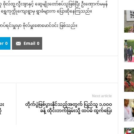
ဗိုလ်ထူ့လွီးအွာနှင့် ‌ဆွေမျိုး‌တော်စပ်သူဖြစ်ပြီး ဦး‌ဏှောက်မမှန်
ွှေကုက္ကို‌ကျေးရွာမှ ရွာခံများက ‌ပြောဆို‌နေကြသည်။
်းမှူးမှာ ဗိုလ်မှူး‌စော‌မောင်ဝင်း ဖြစ်သည်။
er
0
Email
0
Next article
ေး
တိုက်ပွဲဖြစ်ပွားနိုင်သည့်အတွက် ပြည်သူ ၁,၀၀ဝ
ု
ခန့် ထိုင်းဘက်ခြမ်းသို့ ထပ်မံ ထွက်‌ပြေး