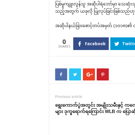
ပြစ်မှုကျူးလွန်သူ အဆိုပါရဲ‌ဘော်မှာ ‌သေဆုံးသူ 
သည့်အတွက် ယခုလို ပြုလုပ်ခြင်းဖြစ်သည်ဟု ‌ရ
အဆိုပါနယ်ခြား‌စောင့်တပ်အမှတ် (၁၀၁၈)၏ တပ်ရင
0
Facebook
Twitt
Previous article
‌ရွေး‌ကောက်ပွဲအတွင်း အမျိုးသမီးနှင့် က‌လ
များ ဒုက္ခ‌ရောက်ရ‌ကြောင်း WLB က ‌ပြောဆိ