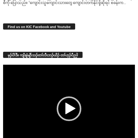
စီကို ‌ပြောသည်။ “‌ကျောင်းသူ‌ကျောင်းသား‌တွေ ‌ကျောင်းတက်နိုင်ဖို့ဆိုရင် စခန်းက...
Find us on KIC Facebook and Youtube
မ့ၣ်ပိၢ်ဒီး ကျိချံမျိာ်သၣ်တၢ်လီၤဘၣ်ယိၣ် တၢ်ဟ့ၣ်ပီညါ
Video
Player