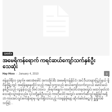
သတင်း
အ‌မေရိကန်‌ရောက် ကရင်ဆယ်‌ကျော်သက်နှစ်ဦး
‌သေဆုံး
-
Hay Htoo
January 4, 2010
0
ဇန်နဝါရီလ ၄ရက်။ ‌စောအဲ‌ခေါင် (‌ကေအိုင်စီ) အ‌မေရိကန်နိုင်ငံ၊ အင်ဒီယားနားပြည်နယ် ဖို့
ဝိန်းမြို့တွင် အ‌ခြေချ‌နေထိုင်သည့် ကရင်ဒုက္ခသည် ဆယ်‌ကျော်သက်လူငယ် ‌မောင်မယ်
နှစ်ဦးသည် လွန်ခဲ့သည့် ဒီဇင်ဘာလ ၂၆ရက်‌နေ့က ကားဂို‌ဒေါင်တခုအတွင်း မထင်မှတ်ဘဲ
‌သေဆုံးသွားခဲ့သည်။ ၎င်းတို့နှစ်ဦးသည် ကားဂို‌ဒေါင်အတွင်း ‌အောက်ဆီဂျင်ရရှိခြင်းမရှိ
ဘဲ ကားအင်ဂျင်စက်နိုးရာမှ ထွက်ရှိလာသည့် ကာဗွန်မို‌နော့ ဆိုက်ဓါတ်‌ငွေ့ကို ရှူရှိုက်မိ
သဖြင့်...