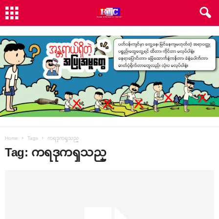
Home
Tags
ကရဒုကၡသည္
Tag: ကရဒုကၡသည္