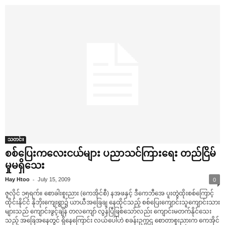
သတင်း
စစ်‌ပြေးက‌လေးငယ်များ ပညာသင်ကြား‌ရေး တည်ငြိမ်
မှုမရှိ‌သေး
-
Hay Htoo
July 15, 2009
0
ဇူလိုင် ၁၅ရက်။ ‌စောခါးစူးညား (‌ကေအိုင်စီ) နအဖနှင့် ဒီ‌ကေဘီ‌အေ ပူးတွဲထိုးစစ်‌ကြောင့်
ထိုင်းနိုင်ငံ နိုဘိုး‌ကျေးရွာ၌ ယာယီအ‌ခြေချ ‌နေထိုင်သည့် စစ်‌ပြေး‌ကျောင်းသူ‌ကျောင်းသား
များသည် ‌ကျောင်းဖွင့်ချိန် တလ‌ကျော် လွန်ပြီဖြစ်‌သော်လည်း ‌ကျောင်းမတက်နိုင်‌သေး
သည့် အ‌ခြေအ‌နေတွင် ရှိ‌နေ‌ကြောင်း လယ်‌ပေါ်ဟဲ စခန်းဥက္ကဌ ‌စောတာစူးညားက ‌ကေအိုင်