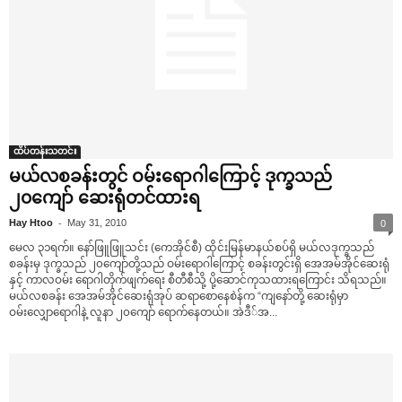
ထိပ်တန်းသတင်း
မယ်လစခန်းတွင် ဝမ်း‌ရောဂါ‌ကြောင့် ဒုက္ခသည်
၂၀‌ကျော် ‌ဆေးရုံတင်ထားရ
-
Hay Htoo
May 31, 2010
0
‌မေလ ၃၁ရက်။ ‌နော်ဖြူဖြူသင်း (‌ကေအိုင်စီ) ထိုင်းမြန်မာနယ်စပ်ရှိ မယ်လဒုက္ခသည်
စခန်းမှ ဒုက္ခသည် ၂၀‌ကျော်တို့သည် ဝမ်း‌ရောဂါ‌ကြောင့် စခန်းတွင်းရှိ ‌အေအမ်အိုင်‌ဆေးရုံ
နှင့် ကာလဝမ်း ‌ရောဂါတိုက်ဖျက်‌ရေး စီတီစီသို့ ပို့‌ဆောင်ကုသထားရ‌ကြောင်း သိရသည်။
မယ်လစခန်း ‌အေအမ်အိုင်‌ဆေးရုံအုပ် ဆရာ‌စော‌နေစဲန်က “ကျ‌နော်တို့ ‌ဆေးရုံမှာ
ဝမ်း‌လျှော‌ရောဂါနဲ့ လူနာ ၂၀‌ကျော် ‌ရောက်‌နေတယ်။ အဲဒီ်အ...