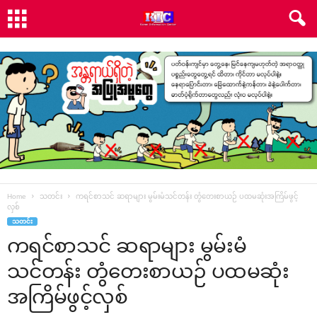
Home
သတင်း
ကရင်စာသင် ဆရာများ မွမ်းမံသင်တန်း တွံ‌တေးစာယဉ် ပထမဆုံးအကြိမ်ဖွင့်
လှစ်
သတင်း
ကရင်စာသင် ဆရာများ မွမ်းမံ
သင်တန်း တွံ‌တေးစာယဉ် ပထမဆုံး
အကြိမ်ဖွင့်လှစ်