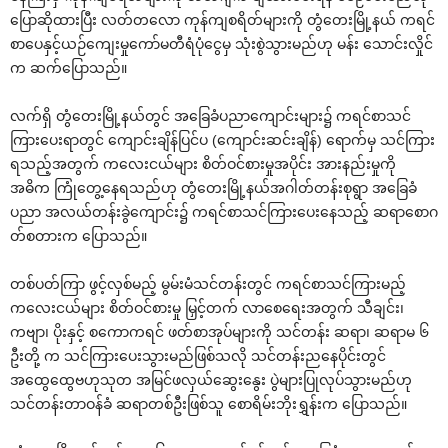
‌ပြောဆိုထားပြီး လတ်တ‌လော ကုန်ကျစရိတ်များကို တွံ‌တေးမြို့နယ် ကရင်
စာ‌ပေနှင့်ယဉ်‌ကျေးမှု‌ကော်မတီရံပုံ‌ငွေမှ သုံးစွဲသွားမည်ဟု မန်း ‌သောင်းလှိုင်
က ဆက်‌ပြောသည်။
လက်ရှိ တွံ‌တေးမြို့နယ်တွင် အ‌ခြေခံပညာ‌ကျောင်းများ၌ ကရင်စာသင်
ကြား‌ပေးရာတွင် ‌ကျောင်းချိန်ပြင်ပ (‌ကျောင်းဆင်းချိန်) ‌ရောက်မှ သင်ကြား
ရသည့်အတွက် က‌လေးငယ်များ စိတ်ဝင်စားမှုအပိုင်း အားနည်းမှုကို
အဓိက ကြုံ‌တွေ့‌နေရသည်ဟု တွံ‌တေးမြို့နယ်အဂါတ်တန်းစုရွာ အ‌ခြေခံ
ပညာ အလယ်တန်းခွဲ‌ကျောင်း၌ ကရင်စာသင်ကြား‌ပေး‌နေသည့် ဆရာ‌စောဂ
တ်စတားက ‌ပြောသည်။
တစ်ပတ်ကြာ ဖွင့်လှစ်မည့် မွမ်းမံသင်တန်းတွင် ကရင်စာသင်ကြားမည့်
က‌လေးငယ်များ စိတ်ဝင်စားမှု မြှင့်တက် လာ‌စေ‌ရေးအတွက် သီချင်း၊
ကဗျာ၊ ပိုးနှင့် စ‌ကောကရင် ဖတ်စာအုပ်များကို သင်တန်း ဆရာ၊ ဆရာမ ၆
ဦးတို့ က သင်ကြား‌ပေးသွားမည်ဖြစ်သလို သင်တန်းည‌နေပိုင်းတွင်
အ‌ထွေ‌ထွေဗဟုသုတ အမြင်ဖလှယ်‌ဆွေး‌နွေး ပွဲများပြုလုပ်သွားမည်ဟု
သင်တန်းတာဝန်ခံ ဆရာတစ်ဦးဖြစ်သူ ‌စောရိမ်းဘိုးရွှန်းက ‌ပြောသည်။