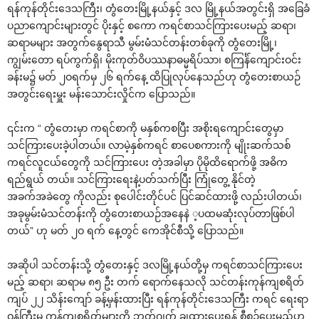
ရန်ကုန်တိုင်း‌ဒေသကြီး၊ တွံ‌တေးမြို့နယ်နှင့် ဒလ မြို့နယ်အတွင်းရှိ အ‌ခြေခံ
ပညာ‌ကျောင်းများတွင် ပိုးနှင့် စ‌ကော ကရင်စာသင်ကြား‌ပေးမည့် ဆရာ၊
ဆရာမများ အတွက်‌နွေရာသီ မွမ်းမံသင်တန်းတစ်ခုကို တွံ‌တေးမြို့၊
ကျွမ်း‌တော ရပ်ကွက်ရှိ၊ မိုးကုတ်ဝိပဿနာဓမ္မရိပ်သာ၊ စကြင်္န်‌ကျောင်းဝင်း
ခန်းမ၌ မတ် ၂ဝရက်မှ ၂၆ ရက်‌နေ့ ထိပြုလုပ်‌နေသည်ဟု တွံ‌တေးစာယဉ်
အတွင်း‌ရေးမှူး မန်း‌သောင်းလှိုင်က ‌ပြောသည်။
၎င်းက “ တွံ‌တေးမှာ ကရင်စာကို မနှစ်ကစပြီး အစိုးရ‌ကျောင်း‌တွေမှာ
သင်ကြား‌ပေးခဲ့ပါတယ်။ လာမဲ့နှစ်ကရင် စာ‌ပေစကားကို မျိုးဆက်သစ်
ကရင်လူငယ်‌တွေကို သင်ကြား‌ပေး တဲ့အခါမှာ ပိုမိုထိ‌ရောက်ဖို့ အဓိက
ရည်ရွယ် တယ်။ သင်ကြား‌ရေးနဲ့ပတ်သက်ပြီး ကြုံ‌တွေ့ နိုင်တဲ့
အခက်အခဲ‌တွေ ကိုလည်း စု‌ပေါင်းတိုင်ပင် ပြင်ဆင်ထားဖို့ လည်းပါတယ်၊
အခုမွမ်းမံသင်တန်းကို တွံ‌တေးစာယဉ်အ‌နေနဲ ့ပထမဆုံးလုပ်တာဖြစ်ပါ
တယ်” ဟု မတ် ၂ဝ ရက် ‌နေ့တွင် ‌ကေအိုင်စီသို့ ‌ပြောသည်။
အဆိုပါ သင်တန်းသို့ တွံ‌တေးနှင့် ဒလမြို့နယ်တို့မှ ကရင်စာသင်ကြား‌ပေး
မည့် ဆရာ၊ ဆရာမ ၈၅ ဦး တက် ‌ရောက်‌နေသလို သင်တန်းကုန်ကျစရိတ်
ကျပ် ၂၂ သိန်း‌ကျော် ခန့်မှန်းထားပြီး ရန်ကုန်တိုင်း‌ဒေသကြီး ကရင် ‌ရေးရာ
ဝန်ကြီးမှ ကုန်ကျစရိတ်များကို ဘတ်ဂျက် ချထား‌ပေးရန် စီစဉ်‌ပေးမည်ဟု