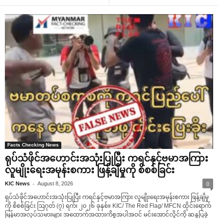
Facts Checking News
ရုပ်သံဖိုင်အဟောင်းအသုံးပြုပြီး ကရင်နှင့်ဗမာအကြား
လူမျိုးရေးအမုန်းစကား ဖြန့်ချိမှုကို စိစစ်ခြင်း
-
KIC News
August 8, 2026
0
ရုပ်သံဖိုင်အဟောင်းအသုံးပြုပြီး ကရင်နှင့်ဗမာအကြား လူမျိုးရေးအမုန်းစကား ဖြန့်ချိမှု
ကို စိစစ်ခြင်း ဩဂုတ် (၇) ရက်၊ ၂၀၂၆ ခုနှစ်။ KIC/ The Red Flag/ MFCN ထိုင်းရောက်
မြန်မာအလုပ်သမားများ အထောက်အထားကိစ္စအပါအဝင် မင်းအောင်လှိုင်ကို ဆန္ဒပြခဲ့