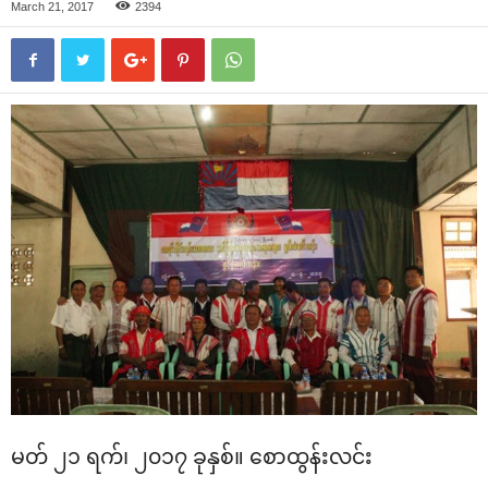
March 21, 2017
2394
မတ် ၂၁ ရက်၊ ၂၀၁၇ ခုနှစ်။ ‌စောထွန်းလင်း