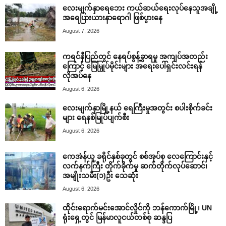
လေးမျက်နှာရေဘေး ကယ်ဆယ်ရေးလုပ်နေသူအချို့
အရေပြားယားနာရောဂါ ဖြစ်ပွားနေ
August 7, 2026
ကရင်နီပြည်တွင် နေရပ်စွန့်ခွာရမှု အကျပ်အတည်း
ကြောင့် မြေမြှုပ်မိုင်းများ အရေးပေါ်ရှင်းလင်းရန်
လိုအပ်နေ
August 6, 2026
လေးမျက်နှာမြို့နယ် ရေကြီးမှုအတွင်း စပါးစိုက်ခင်း
များ ရေနစ်မြုပ်ပျက်စီး
August 6, 2026
ကေအဲန်ယူ ခရိုင်နှစ်ခုတွင် စစ်အုပ်စု လေကြောင်းနှင့်
လက်နက်ကြီး တိုက်ခိုက်မှု ဆက်တိုက်လုပ်ဆောင်၊
အမျိုးသမီး(၁)ဦး သေဆုံး
August 6, 2026
ထိုင်းရောက်မင်းအောင်လှိုင်ကို ဘန်ကောက်မြို့၊ UN
ရုံးရှေ့တွင် မြန်မာလူငယ်တစ်စု ဆန္ဒပြ