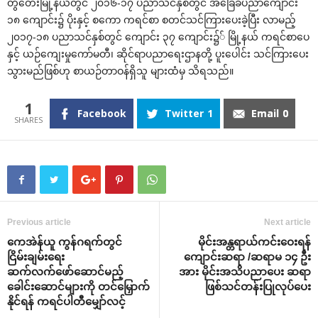
တွံ‌တေးမြို့နယ်တွင် ၂၀၁၆-၁၇ ပညာသင်နှစ်တွင် အ‌ခြေခံပညာ‌ကျောင်း
၁၈ ‌ကျောင်း၌ ပိုးနှင့် စ‌ကော ကရင်စာ စတင်သင်ကြား‌ပေးခဲ့ပြီး လာမည့်
၂၀၁၇-၁၈ ပညာသင်နှစ်တွင် ‌ကျောင်း ၃၇ ‌ကျောင်း၌် မြို့နယ် ကရင်စာ‌ပေ
နှင့် ယဉ်‌ကျေးမှု‌ကော်မတီ၊ ဆိုင်ရာပညာ‌ရေးဌာနတို့ ပူး‌ပေါင်း သင်ကြား‌ပေး
သွားမည်ဖြစ်ဟု စာယဉ်တာဝန်ရှိသူ များထံမှ သိရသည်။
1
Facebook
Twitter
1
Email
0
Previous article
Next article
‌ကေအဲန်ယူ ကွန်ဂရက်တွင်
မိုင်းအန္တရာယ်ကင်း‌ဝေးရန်
ငြိမ်းချမ်း‌ရေး
‌ကျောင်းဆရာ /ဆရာမ ၁၄ ဦး
ဆက်လက်‌ဖော်‌ဆောင်မည့်
အား မိုင်းအသိပညာ‌ပေး ဆရာ
‌ခေါင်း‌ဆောင်များကို တင်‌မြှောက်
ဖြစ်သင်တန်းပြုလုပ်‌ပေး
နိုင်ရန် ကရင်ပါတီ‌မျှော်လင့်