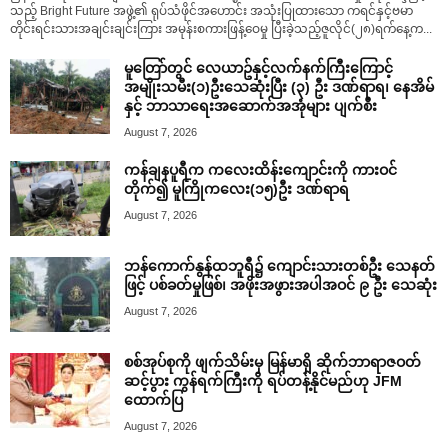
သည့် Bright Future အဖွဲ့၏ ရုပ်သံဖိုင်အဟောင်း အသုံးပြုထားသော ကရင်နှင့်ဗမာ
တိုင်းရင်းသားအချင်းချင်းကြား အမုန်းစကားဖြန့်ဝေမှု ပြီးခဲ့သည့်ဇူလိုင်(၂၈)ရက်နေ့က...
မူတြော်တွင် လေယာဥ်နှင့်လက်နက်ကြီးကြောင့်
အမျိုးသမီး(၁)ဦးသေဆုံးပြီး (၃) ဦး ဒဏ်ရာရ၊ နေအိမ်
နှင့် ဘာသာရေးအဆောက်အအုံများ ပျက်စီး
August 7, 2026
ကန်ချနပူရီက ကလေးထိန်းကျောင်းကို ကားဝင်
တိုက်၍ မူကြိုကလေး(၁၅)ဦး ဒဏ်ရာရ
August 7, 2026
ဘန်ကောက်နွန်ထဘူရီ၌ ကျောင်းသားတစ်ဦး သေနတ်
ဖြင့် ပစ်ခတ်မှုဖြစ်၊ အဖိုးအဖွားအပါအဝင် ၉ ဦး သေဆုံး
August 7, 2026
စစ်အုပ်စုကို ဖျက်သိမ်းမှ မြန်မာရှိ ဆိုက်ဘာရာဇဝတ်
ဆင့်ပွား ကွန်ရက်ကြီးကို ရပ်တန့်နိုင်မည်ဟု JFM
ထောက်ပြ
August 7, 2026