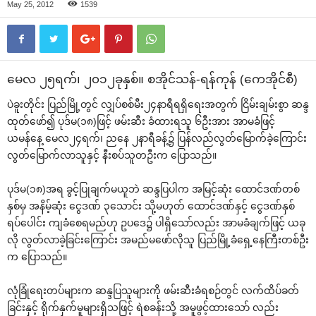
May 25, 2012
1539
‌မေလ ၂၅ရက်၊ ၂၀၁၂ခုနှစ်။ စအိုင်သန်-ရန်ကုန် (‌ကေအိုင်စီ)
ပဲခူးတိုင်း ပြည်မြို့တွင် လျှပ်စစ်မီး၂၄နာရီရရှိ‌ရေးအတွက် ငြိမ်းချမ်းစွာ ဆန္ဒ
ထုတ်‌ဖော်၍ ပုဒ်မ(၁၈)ဖြင့် ဖမ်းဆီး ခံထားရသူ ၆ဦးအား အာမခံဖြင့်
ယမန်‌နေ့ ‌မေလ၂၄ရက်၊ ည‌နေ ၂နာရီခန့်၌ ပြန်လည်လွတ်‌မြောက်ခဲ့‌ကြောင်း
လွတ်‌မြောက်လာသူနှင့် နီးစပ်သူတဦးက ‌ပြောသည်။
ပုဒ်မ(၁၈)အရ ခွင့်ပြုချက်မယူဘဲ ဆန္ဒပြပါက အမြင့်ဆုံး ‌ထောင်ဒဏ်တစ်
နှစ်မှ အနိမ့်ဆုံး ‌ငွေဒဏ် ၃‌သောင်း သို့မဟုတ် ‌ထောင်ဒဏ်နှင့် ‌ငွေဒဏ်နှစ်
ရပ်‌ပေါင်း ကျခံ‌စေရမည်ဟု ဥပ‌ဒေ၌ ပါရှိ‌သော်လည်း အာမခံချက်ဖြင့် ယခု
လို လွတ်လာခဲ့ခြင်း‌ကြောင်း အမည်မ‌ဖော်လိုသူ ပြည်မြို့ခံ‌ရှေ့‌နေကြီးတစ်ဦး
က ‌ပြောသည်။
လုံခြုံ‌ရေးတပ်များက ဆန္ဒပြသူများကို ဖမ်းဆီးခံရစဉ်တွင် လက်ထိပ်ခတ်
ခြင်းနှင့် ရိုက်နှက်မူများရှိသဖြင့် ရဲစခန်းသို့ အမူဖွင့်ထား‌သော် လည်း