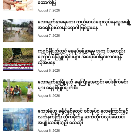
ထောက်ပြ
August 7, 2026
လေးမျက်နှာရေဘေး ကယ်ဆယ်ရေးလုပ်နေသူအချို့
အရေပြားယားနာရောဂါ ဖြစ်ပွားနေ
August 7, 2026
ကရင်နီပြည်တွင် နေရပ်စွန့်ခွာရမှု အကျပ်အတည်း
ကြောင့် မြေမြှုပ်မိုင်းများ အရေးပေါ်ရှင်းလင်းရန်
လိုအပ်နေ
August 6, 2026
လေးမျက်နှာမြို့နယ် ရေကြီးမှုအတွင်း စပါးစိုက်ခင်း
များ ရေနစ်မြုပ်ပျက်စီး
August 6, 2026
ကေအဲန်ယူ ခရိုင်နှစ်ခုတွင် စစ်အုပ်စု လေကြောင်းနှင့်
လက်နက်ကြီး တိုက်ခိုက်မှု ဆက်တိုက်လုပ်ဆောင်၊
အမျိုးသမီး(၁)ဦး သေဆုံး
August 6, 2026