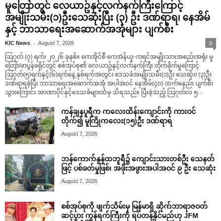
မူတြော်တွင် လေယာဥ်နှင့်လက်နက်ကြီးကြောင့်
အမျိုးသမီး(၁)ဦးသေဆုံးပြီး (၃) ဦး ဒဏ်ရာရ၊ နေအိမ်
နှင့် ဘာသာရေးအဆောက်အအုံများ ပျက်စီး
-
KIC News
August 7, 2026
0
ဩဂုတ် (၇) ရက်၊ ၂၀၂၆ ခုနှစ်။ ကေအိုင်စီ ကေအဲန်ယူ-ကရင်အမျိုးသားအစည်းအရုံး မူ
တြော်/ဖာပွန်ခရိုင်တွင် စစ်အုပ်စု၏ လေယာဥ်နှင့်လက်နက်ကြီး တိုက်ခိုက်မှုကြောင့်
ဩဂုတ်(၅)ရက်နှင့်(၆)ရက်နေ့ နှစ်ရက်အတွင်း ဒေသခံအမျိုးသမီး(၁)ဦး သေဆုံး၊ (၃)ဦး
ဒဏ်ရာရခဲ့ပြီး ဘာသာရေးအဆောက်အအုံ အပါအဝင် နေအိမ်(၄၀) ထက်မနည်း ပျက်စီး
သွားကြောင်း အာဏာပိုင်နှင့်ဒေသခံများထံမှ သိရသည်။ ပြီးခဲ့သည့် ဩဂုတ်လ ၅...
ကန်ချနပူရီက ကလေးထိန်းကျောင်းကို ကားဝင်
တိုက်၍ မူကြိုကလေး(၁၅)ဦး ဒဏ်ရာရ
August 7, 2026
ဘန်ကောက်နွန်ထဘူရီ၌ ကျောင်းသားတစ်ဦး သေနတ်
ဖြင့် ပစ်ခတ်မှုဖြစ်၊ အဖိုးအဖွားအပါအဝင် ၉ ဦး သေဆုံး
August 7, 2026
စစ်အုပ်စုကို ဖျက်သိမ်းမှ မြန်မာရှိ ဆိုက်ဘာရာဇဝတ်
ဆင့်ပွား ကွန်ရက်ကြီးကို ရပ်တန့်နိုင်မည်ဟု JFM