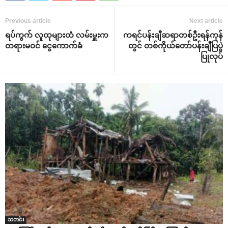
Previous article
Next article
ရပ်ကွက် လူထုများထံ လမ်းမှူးက
ကရင်ပန်းချီဆရာတစ်ဦးရန်ကုန်
တရားမဝင် ‌ငွေ‌ကောက်ခံ
တွင် တစ်ကိုယ်‌တော်ပန်းချီပြပွဲ
ပြုလုပ်
သတင်း