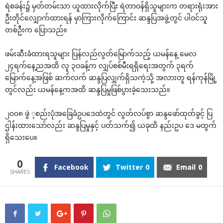
ရဲစခန်း၌ မှတ်တမ်းသာ ယူထားလိုက်ပြီး ရဲတာဝန်ရှိသူများက တရားရုံးအား
ဦးတိုင်‌လျှောက်ထားရန် မှာကြားလိုက်‌ကြောင်း ဆန္ဒပြအဖွဲ့တွင် ပါဝင်သူ
တစ်ဦးက ‌ပြောသည်။
ဖမ်းဆီးခံထားရသူများ ပြန်လည်လွတ်‌မြောက်သည့် ယမန်‌နေ့ ‌မေလ
၂၄ရက်‌နေ့ညအထိ လူ ၃ဝခန့်က လျှပ်စစ်မီးရရှိ‌ရေးအတွက် ၃ရက်
‌မြောက်‌နေ့အဖြစ် ဆက်လက် ဆန္ဒပြလျှက်ရှိသကဲ့သို့ အလားတူ ရန်ကုန်မြို့
တွင်လည်း ယမန်‌နေ့ကအထိ ဆန္ဒပြမှုဖြစ်ပွားခဲ့‌သေးသည်။
၂၀၀၈ ဖွဲ ့စည်းပုံအ‌ခြေခံဥပ‌ဒေထဲတွင် လွတ်လပ်စွာ ဆန္ဒ‌ဖော်ထုတ်ခွင့် ပြ
ဌါန်းထား‌သော်လည်း ဆန္ဒပြမှုနှင့် ပတ်သက်၍ ယခုထိ နည်းဥပ ‌ဒေ မထွက်
ရှိ‌သေး‌ပေ။
0
Facebook
Twitter
0
Email
0