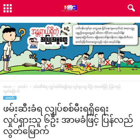
Home
သတင်း
ဖမ်းဆီးခံရ လျှပ်စစ်မီးရရှိ‌ရေး လှုပ်ရှားသူ ၆ဦး အာမခံဖြင့် ပြန်လည်
လွတ်‌မြောက်
သတင်း
ဖမ်းဆီးခံရ လျှပ်စစ်မီးရရှိ‌ရေး
လှုပ်ရှားသူ ၆ဦး အာမခံဖြင့် ပြန်လည်
လွတ်‌မြောက်