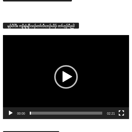
မ့ၣ်ပိၢ်ဒီး ကျိချံမျိာ်သၣ်တၢ်လီၤဘၣ်ယိၣ် တၢ်ဟ့ၣ်ပီညါ
Video
Player
00:00
02:21