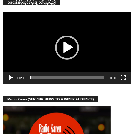
သးတၢ်အိၣ်ဆူၣ်အိၣ်ချ့ တၢ်ဟ့ၣ်ပီညါ
Video
Player
00:00
04:11
Radio Karen (SERVING NEWS TO A WIDER AUDIENCE)