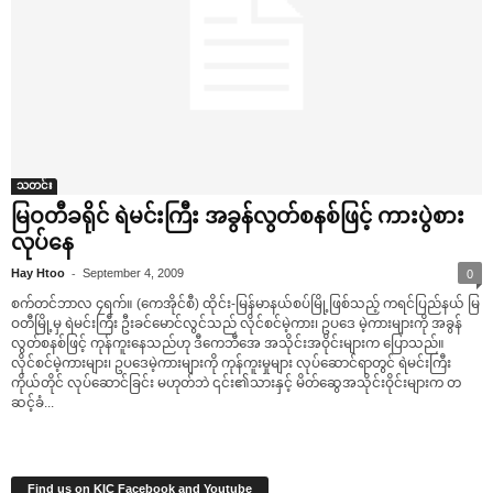
သတင်း
မြဝတီခရိုင် ရဲမင်းကြီး အခွန်လွတ်စနစ်ဖြင့် ကားပွဲစား
လုပ်‌နေ
-
Hay Htoo
September 4, 2009
0
စက်တင်ဘာလ ၄ရက်။ (‌ကေအိုင်စီ) ထိုင်း-မြန်မာနယ်စပ်မြို့ဖြစ်သည့် ကရင်ပြည်နယ် မြ
ဝတီမြို့မှ ရဲမင်းကြီး ဦးခင်‌မောင်လွင်သည် လိုင်စင်မဲ့ကား၊ ဥပ‌ဒေ မဲ့ကားများကို အခွန်
လွတ်စနစ်ဖြင့် ကုန်ကူး‌နေသည်ဟု ဒီ‌ကေဘီ‌အေ အသိုင်းအဝိုင်းများက ‌ပြောသည်။
လိုင်စင်မဲ့ကားများ၊ ဥပ‌ဒေမဲ့ကားများကို ကုန်ကူးမှုများ လုပ်‌ဆောင်ရာတွင် ရဲမင်းကြီး
ကိုယ်တိုင် လုပ်‌ဆောင်ခြင်း မဟုတ်ဘဲ ၎င်း၏သားနှင့် မိတ်‌ဆွေအသိုင်းဝိုင်းများက တ
ဆင့်ခံ...
Find us on KIC Facebook and Youtube