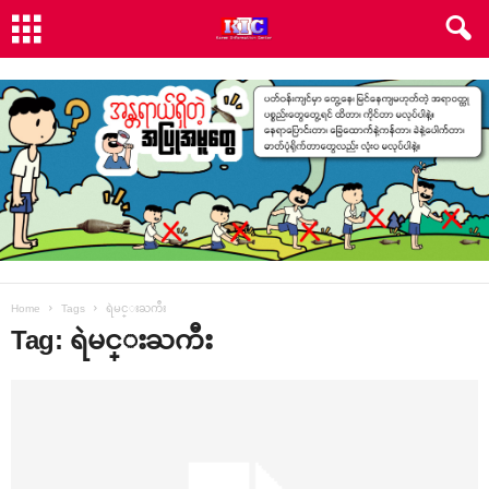
Home
Tags
ရဲမင္းႀကီး
Tag: ရဲမင္းႀကီး