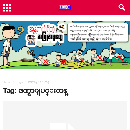
Home
Tags
ဒဏ္ရာျပင္းထန္
Tag: ဒဏ္ရာျပင္းထန္