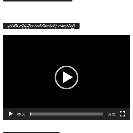
မ့ၣ်ပိၢ်ဒီး ကျိချံမျိာ်သၣ်တၢ်လီၤဘၣ်ယိၣ် တၢ်ဟ့ၣ်ပီညါ
Video
Player
00:00
02:21