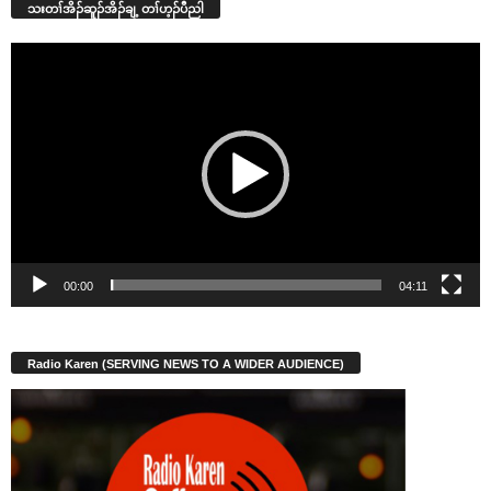
သးတၢ်အိၣ်ဆူၣ်အိၣ်ချ့ တၢ်ဟ့ၣ်ပီညါ
Video
Player
00:00
04:11
Radio Karen (SERVING NEWS TO A WIDER AUDIENCE)