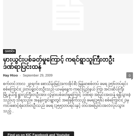
သတင်း
မှားယွင်းပစ်ခတ်မှု‌ကြောင့် ကရင်ရွာသူကြီးတဦး
ဒဏ်ရာပြင်းထန်
-
Hay Htoo
September 29, 2009
0
စက်တင်ဘာလ ၂၉ရက်။ ‌စောသိန်းမြင့်(‌ကေအိုင်စီ) မြန်မာစစ်တပ် ခမရ ၃၅၆တပ်ရင်း
စစ်‌ကြောင်း(၂)တပ်ဖွဲ့ဝင်တဦးသည် ယမန်‌နေ့က ကရင်ပြည်နယ် ကြာ အင်းဆိပ်ကြီး
မြို့နယ်ရှိ ရွာလူကြီးတဦးအား လွဲမှားပစ်ခတ်မှု‌ကြောင့် ဒဏ်ရာ အပြင်းအထန် ရရှိသွားခဲ့
သည်ဟု သိရသည်။ အနန်းကွင်းရွာတွင် အ‌ခြေစိုက်သည့် ခမရ(၃၅၆) စစ်‌ကြောင်း(၂)မှ
ကင်း‌စောင့်ရဲ‌ဘော်တဦးသည် ခမရ (၃၅၅)တပ်ရင်းနှင့် တပ်အ‌ပြောင်းအလဲလုပ်သွား
သည့်...
Find us on KIC Facebook and Youtube