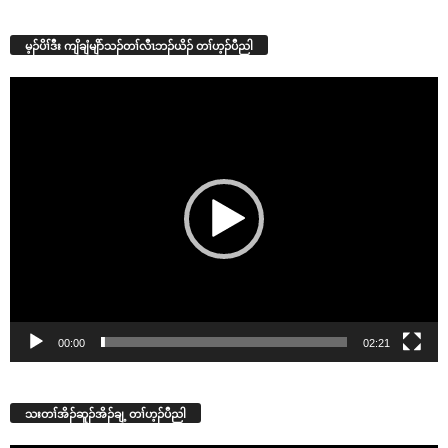
မ့ၣ်ပိၢ်ဒီး ကျိချံမျိာ်သၣ်တၢ်လီၤဘၣ်ယိၣ် တၢ်ဟ့ၣ်ပီညါ
Video
Player
00:00
02:21
သးတၢ်အိၣ်ဆူၣ်အိၣ်ချ့ တၢ်ဟ့ၣ်ပီညါ