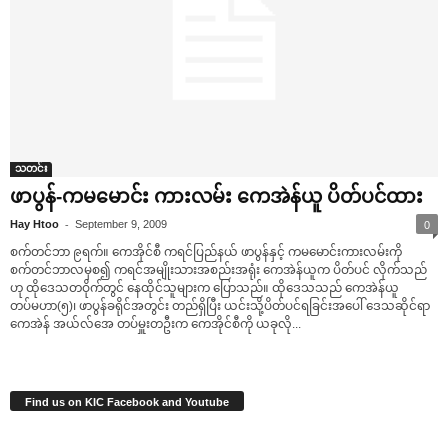
သတင်း
ဖာပွန်-ကမ‌မောင်း ကားလမ်း ‌ကေအဲန်ယူ ပိတ်ပင်ထား
-
Hay Htoo
September 9, 2009
0
စက်တင်ဘာ ၉ရက်။ ‌ကေအိုင်စီ ကရင်ပြည်နယ် ဖာပွန်နှင့် ကမ‌မောင်းကားလမ်းကို
စက်တင်ဘာလမှစ၍ ကရင်အမျိုးသားအစည်းအရုံး ‌ကေအဲန်ယူက ပိတ်ပင် လိုက်သည်
ဟု ထို‌ဒေသတဝိုက်တွင် ‌နေထိုင်သူများက ‌ပြောသည်။ ထို‌ဒေသသည် ‌ကေအဲန်ယူ
တပ်မဟာ(၅)၊ ဖာပွန်ခရိုင်အတွင်း တည်ရှိပြီး ယင်းသို့ပိတ်ပင်ရခြင်းအ‌ပေါ် ‌ဒေသဆိုင်ရာ
‌ကေအဲန် အယ်လ်‌အေ တပ်မှူးတဦးက ‌ကေအိုင်စီကို ယခုလို...
Find us on KIC Facebook and Youtube