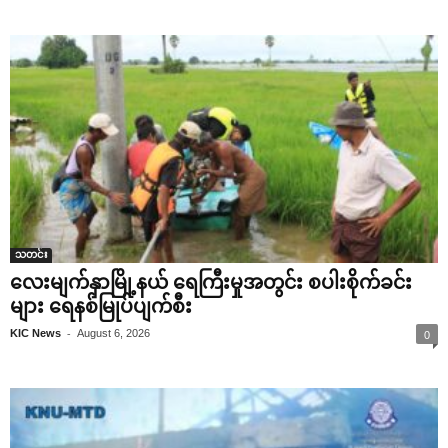
သတင်း
လေးမျက်နှာမြို့နယ် ရေကြီးမှုအတွင်း စပါးစိုက်ခင်း
များ ရေနစ်မြုပ်ပျက်စီး
-
KIC News
August 6, 2026
0