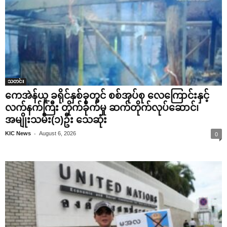
သတင်း
ကေအဲန်ယူ ခရိုင်နှစ်ခုတွင် စစ်အုပ်စု လေကြောင်းနှင့်
လက်နက်ကြီး တိုက်ခိုက်မှု ဆက်တိုက်လုပ်ဆောင်၊
အမျိုးသမီး(၁)ဦး သေဆုံး
-
KIC News
August 6, 2026
0