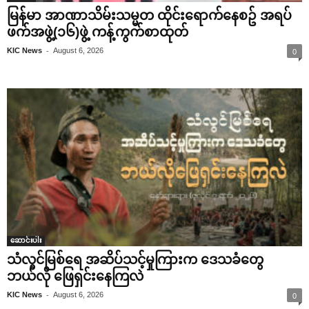
မြန်မာ အာဏာသိမ်းသမ္မတ ထိုင်းရောက်နေစဥ် အရပ်
ဖက်အဖွဲ့(၁၆)ဖွဲ့ ကန့်ကွက်စာထုတ်
-
KIC News
August 6, 2026
0
ဆောင်းပါး
သံလွင်မြစ်ရေ အဆိပ်သင့်မှုကြားက ဒေသခံတွေ
ဘယ်လို ဖြေရှင်းနေကြလဲ
-
KIC News
August 6, 2026
0