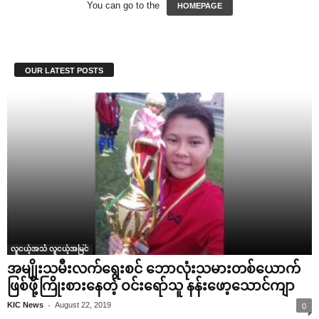
You can go to the
HOMEPAGE
OUR LATEST POSTS
လူငယ့်အသံ လူငယ့်အမြင်
အမျိုးသမီးလက်‌ရွေးစင် ‌ဘောလုံးသမားတစ်‌ယောက်
ဖြစ်ဖို့ကြိုးစား‌နေတဲ့ ဝင်း‌ရော်သူ နန်း‌ဖော့‌သောင်ကျာ
-
KIC News
August 22, 2019
0