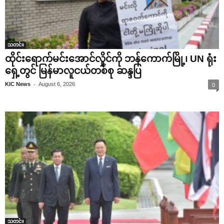
သတင်း
ထိုင်းရောက်မင်းအောင်လှိုင်ကို ဘန်ကောက်မြို့၊ UN ရုံး
ရှေ့တွင် မြန်မာလူငယ်တစ်စု ဆန္ဒပြ
-
KIC News
August 6, 2026
0
သတင်း