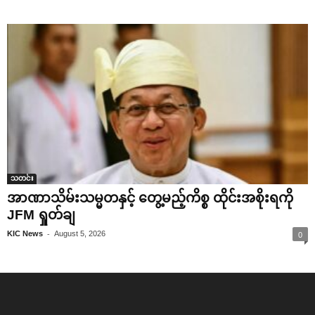
သတင်း
အာဏာသိမ်းသမ္မတနှင့် တွေ့မည့်ကိစ္စ ထိုင်းအစိုးရကို
JFM ရှုတ်ချ
-
KIC News
August 5, 2026
0