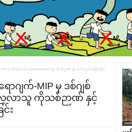
IP မှ ဒစ်ဂျစ်တယ်အခွင့်အရေးလေ့လာသူ ကိုသစ်ဉာဏ် နှင့် ဆက်သွယ်မေးမြန်းခြင်း
ာဂျက်-MIP မှ ဒစ်ဂျစ်
လာသူ ကိုသစ်ဉာဏ် နှင့်
င်း
သတင်