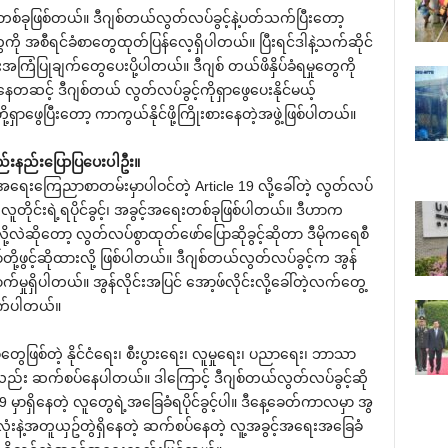
်ခုဖြစ်တယ်။ ဒီဂျစ်တယ်လွတ်လပ်ခွင့်နဲ့ပတ်သက်ပြီးတော့
ီရင်ခံစာတွေထုတ်ပြန်လေ့ရှိပါတယ်။ ပြီးရင်ဒါနဲ့သက်ဆိုင်
းအကြံပြုချက်တွေပေးပို့ပါတယ်။ ဒီဂျစ် တယ်ဖိနှိပ်ခံရမှုတွေကို
ဆင့် ဒီဂျစ်တယ် လွတ်လပ်ခွင့်ကိုရှာဖွေပေးနိုင်မယ့်
ဖွေပြီးတော့ ကာကွယ်နိုင်ဖို့ကြိုးစားနေတဲ့အဖွဲ့ဖြစ်ပါတယ်။
်းနည်းပြောပြပေးပါဦး။
်အရေးကြေညာစာတမ်းမှာပါဝင်တဲ့ Article 19 လို့ခေါ်တဲ့ လွတ်လပ်
 လူတိုင်းရဲ့ရပိုင်ခွင့်၊ အခွင့်အရေးတစ်ခုဖြစ်ပါတယ်။ ဒီဟာက
့လဲဆိုတော့ လွတ်လပ်စွာထုတ်ဖော်ပြောဆိုခွင့်ဆိုတာ ဒီမိုကရေစီ
ို့ဖွင့်ဆိုထားလို့ ဖြစ်ပါတယ်။ ဒီဂျစ်တယ်လွတ်လပ်ခွင့်က အွန်
ာက်မှုရှိပါတယ်။ အွန်လိုင်းအပြင် အော့ဖ်လိုင်းလို့ခေါ်တဲ့လက်တွေ့
ာက်ပါတယ်။
တွေဖြစ်တဲ့ နိုင်ငံရေး၊ စီးပွားရေး၊ လူမှုရေး၊ ပညာရေး၊ ဘာသာ
ည်း ဆက်စပ်နေပါတယ်။ ဒါကြောင့် ဒီဂျစ်တယ်လွတ်လပ်ခွင့်ဆို
ှာရှိနေတဲ့ လူတွေရဲ့အခြေခံရပိုင်ခွင့်ပါ။ ဒီနေ့ခေတ်ကာလမှာ အွ
စ်ခုလုံးနဲ့အတူယှဥ်တွဲရှိနေတဲ့ ဆက်စပ်နေတဲ့ လူ့အခွင့်အရေးအခြေခံ