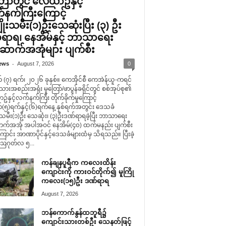
ြော်တွင် လေယာဥ်နှင့်
နက်ကြီးကြောင့်
ိုးသမီး(၁)ဦးသေဆုံးပြီး (၃) ဦး
ရာရ၊ နေအိမ်နှင့် ဘာသာရေး
ာက်အအုံများ ပျက်စီး
-
ews
August 7, 2026
0
 (၇) ရက်၊ ၂၀၂၆ ခုနှစ်။ ကေအိုင်စီ ကေအဲန်ယူ-ကရင်
သားအစည်းအရုံး မူတြော်/ဖာပွန်ခရိုင်တွင် စစ်အုပ်စု၏
နှင့်လက်နက်ကြီး တိုက်ခိုက်မှုကြောင့်
(၅)ရက်နှင့်(၆)ရက်နေ့ နှစ်ရက်အတွင်း ဒေသခံ
းသမီး(၁)ဦး သေဆုံး၊ (၃)ဦးဒဏ်ရာရခဲ့ပြီး ဘာသာရေး
်အအုံ အပါအဝင် နေအိမ်(၄၀) ထက်မနည်း ပျက်စီး
ောင်း အာဏာပိုင်နှင့်ဒေသခံများထံမှ သိရသည်။ ပြီးခဲ့
ဩဂုတ်လ ၅...
ကန်ချနပူရီက ကလေးထိန်း
ကျောင်းကို ကားဝင်တိုက်၍ မူကြို
ကလေး(၁၅)ဦး ဒဏ်ရာရ
August 7, 2026
ဘန်ကောက်နွန်ထဘူရီ၌
ကျောင်းသားတစ်ဦး သေနတ်ဖြင့်