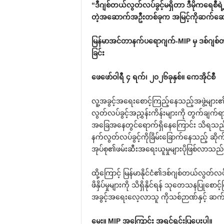
“ဒီဂျစ်တယ်လွတ်လပ်ခွင့်မရှိတာ ဒီမိုကရေစီရ
တဲ့အဆောက်အဦးတစ်ခုက အမြင့်ကိုဆက်ဆောက်
မြန်မာအင်တာနက်ပရောဂျက်-MIP မှ ဒစ်ဂျစ်
ခြင်း
ဖေဖော်ဝါရီ ၄ ရက်၊ ၂၀၂၆ခုနှစ်။ ကေအိုင်စီ
လူ့အခွင့်အရေးစောင့်ကြည့်နေသည့်အဖွဲ့များ
လွတ်လပ်ခွင့်အညွှန်းကိန်းများကို တွက်ချက်ရာတ
အခြေအနေတွင်ရောက်ရှိနေကြောင်း သိရသည်။ အ
နက်လွတ်လပ်ခွင့်ကိုခြိမ်းခြောက်နေသည့် ဆိုက်
အုပ်စု၏ဖမ်းဆီးအရေးယူမှုများပိုဖြစ်လာသည်
ထို့ကြောင့် မြန်မာနိုင်ငံ၏ဒစ်ဂျစ်တယ်လွတ်
ဖိနှိပ်မှုများကို သိရှိနိုင်ရန် သုတေသနပြု
အခွင့်အရေးလေ့လာသူ ကိုသစ်ဉာဏ်နှင့် ဆက
မေး။ MIP အကြောင်း အရင်ရှင်းပြပေးပါ။