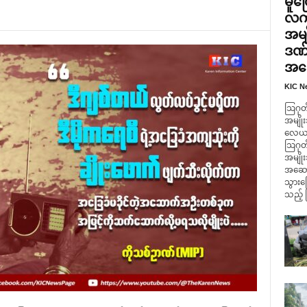
မူတ
လက်
အမျ
ဒဏ်
အဆေ
KIC N
ဩဂုတ်
အမျိုး
လေယာဥ်
ဩဂုတ်
အမျို
အဆောက
သွားကြ
သည့် 