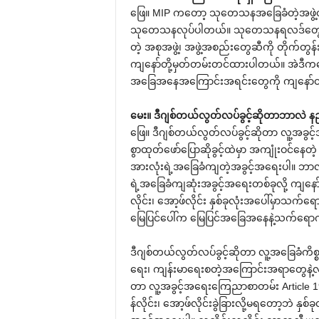
ဖြေ။ MIP ကတော့ သုတေသနအခြေခံတဲ့အဖွဲ့တစ
သုတေသနလုပ်ပါတယ်။ သုတေသနရလဒ်တွေကို အစ
တဲ့ အစုအဖွဲ့၊ အဖွဲ့အစည်းတွေဆီကို တိုက်တွန်
ကျနော်တို့မှတ်တမ်းတင်ထားပါတယ်။ အဲဒီကနေတ
အခြေအနေအကြောင်းအရင်းတွေကို ကျနော်တို့ရှာ
မေး။ ဒီဂျစ်တယ်လွတ်လပ်ခွင့်ဆိုတာဘာလဲ နည
ဖြေ။ ဒီဂျစ်တယ်လွတ်လပ်ခွင့်ဆိုတာ လူ့အခွင့
စွာထုတ်ဖော်ပြောဆိုခွင့်ထဲမှာ အကျုံးဝင်နေတဲ့
အားလုံးရဲ့အခြေခံကျတဲ့အခွင့်အရေးပါ။ ဘာလို
ရဲ့အခြေခံကျဆုံးအခွင့်အရေးတစ်ခုလို့ ကျနော်တ
လိုင်း၊ အော့ဖ်လိုင်း နှစ်ခုလုံးအပေါ်မှာသက်ရေ
မြေပြင်ပေါ်က မြေပြင်အခြေအနေနဲ့သက်ရေ
ဒီဂျစ်တယ်လွတ်လပ်ခွင့်ဆိုတာ လူ့အခြေခံကိစ္စ
ရေး၊ ကျန်းမာရေးစတဲ့အကြောင်းအရာတွေနဲ့လ
တာ လူ့အခွင့်အရေးကြေညာစာတမ်း Article 19 မ
န်လိုင်း၊ အော့ဖ်လိုင်းခွဲခြားလို့မရတော့ဘဲ နှ