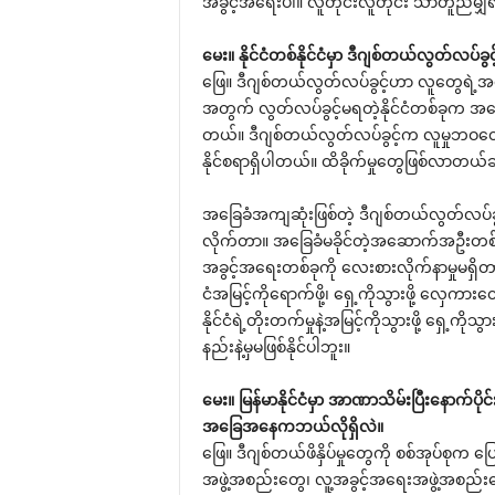
အခွင့်အရေးပါ။ လူတိုင်းလူတိုင်း သာတူညီမျ
မေး။ နိုင်ငံတစ်နိုင်ငံမှာ ဒီဂျစ်တယ်လွတ်လပ
ဖြေ။ ဒီဂျစ်တယ်လွတ်လပ်ခွင့်ဟာ လူတွေရဲ့အ
အတွက် လွတ်လပ်ခွင့်မရတဲ့နိုင်ငံတစ်ခုက အခြေ
တယ်။ ဒီဂျစ်တယ်လွတ်လပ်ခွင့်က လူမှုဘဝတွေနဲ့
နိုင်စရာရှိပါတယ်။ ထိခိုက်မှုတွေဖြစ်လာတယ
အခြေခံအကျဆုံးဖြစ်တဲ့ ဒီဂျစ်တယ်လွတ်လပ်ခွင
လိုက်တာ။ အခြေခံမခိုင်တဲ့အဆောက်အဦးတစ်ခ
အခွင့်အရေးတစ်ခုကို လေးစားလိုက်နာမှုမရှိတ
ငံအမြင့်ကိုရောက်ဖို့၊ ရှေ့ကိုသွားဖို့ လှေ
နိုင်ငံရဲ့တိုးတက်မှုနဲ့အမြင့်ကိုသွားဖို့ ရှေ
နည်းနဲ့မှမဖြစ်နိုင်ပါဘူး။
မေး။ မြန်မာနိုင်ငံမှာ အာဏာသိမ်းပြီးနောက်ပိ
အခြေအနေကဘယ်လိုရှိလဲ။
ဖြေ။ ဒီဂျစ်တယ်ဖိနှိပ်မှုတွေကို စစ်အုပ်စု
အဖွဲ့အစည်းတွေ၊ လူ့အခွင့်အရေးအဖွဲ့အစည