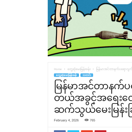
Home
တွေ့ဆုံမေးမြန်းခန်း
မြန်မာအင်တာနက်ပရောဂျက်-M
တွေ့ဆုံမေးမြန်းခန်း
သတင်း
မြန်မာအင်တာနက်ပရေ
တယ်အခွင့်အရေးလေ့
ဆက်သွယ်မေးမြန်းခြ
February 4, 2026
765