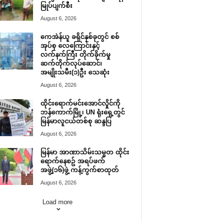
မြုပ်ပျက်စီး
August 6, 2026
ကေအဲန်ယူ ခရိုင်နှစ်ခုတွင် စစ်
အုပ်စု လေကြောင်းနှင့်
လက်နက်ကြီး တိုက်ခိုက်မှု
ဆက်တိုက်လုပ်ဆောင်၊
အမျိုးသမီး(၁)ဦး သေဆုံး
August 6, 2026
ထိုင်းရောက်မင်းအောင်လှိုင်ကို
ဘန်ကောက်မြို့၊ UN ရုံးရှေ့တွင်
မြန်မာလူငယ်တစ်စု ဆန္ဒပြ
August 6, 2026
မြန်မာ အာဏာသိမ်းသမ္မတ ထိုင်း
ရောက်နေစဥ် အရပ်ဖက်
အဖွဲ့(၁၆)ဖွဲ့ ကန့်ကွက်စာထုတ်
August 6, 2026
Load more