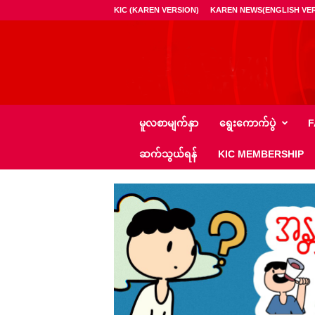
KIC (KAREN VERSION)
KAREN NEWS(ENGLISH VER
ကေ
မူလစာမျက်နှာ
ရွေး‌ကောက်ပွဲ
F
အို
င်
ဆက်သွယ်ရန်
KIC MEMBERSHIP
စီ
–
K
I
C
N
e
w
s