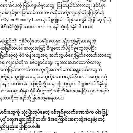
ာက်နေတဲ့ မြန်မာနွယ်ဖွားတွေ၊ မြန်မာနိုင်ငံသားတွေ၊ နိုင်ငံမှာ
်ဖို့ စစ်အုပ်စုကပြင်ဆင်ထားတယ်ဆိုတာကိုကျနော်တို့ပြောနိုင်တဲ့
urity Law လိုကိစ္စမျိုးပါ။ ဒီဥပဒေနဲ့နိုင်ငံပြင်ပမှာရှိတဲ့
ု ဖိနှိပ်နိုင်ဖို့ပြင်ဆင်ထားတာ ကျနော်တို့ပြောနိုင်ပါတယ်။
းပြည်လို၊ ရခိုင်လိုဒေသမျိုးတွေမှာ ပဋိပက္ခမြင့်မားနေတဲ့
ာဖြစ်တယ်။ အထူးသဖြင့် ဒီဂျစ်တယ်ဖိနှိပ်မှုတွေလုပ်ပြီး
ေးဖြတ်ဆိုတဲ့ စီမံကိန်းတွေအရ ဆက်သွယ်ရေးဖြတ်တောက်တာတွေ
ကျနော်တို့က စစ်ရှောင်တွေ၊ လူသားစာနာထောက်ထားမှု
က်ပြတ်တောက်တာ၊ သူတို့အသက်ဘေးအန္တရာယ်အတွက်
၊ သူတို့ရဲ့ဆွေမျိုးသားချင်းတွေကိုမဆက်သွယ်နိုင်တာ၊ အကူအညီ
ရတယ်။ ဒါကြောင့်မို့လို့ အများပြည်သူက ဒီဂျစ်တယ်ဖိနှိပ်မှု
သတွေမှာဆိုရင် ပိုမိုဆိုးရွားတဲ့ဒဏ်ကိုခံစားနေရပြီး လူသားချင်း
ေတာကိုကျနော်တို့မြင်တွေ့နေရတယ်။
ောင်းတွေကို သုံးပြီးလုပ်နေတဲ့ စစ်အုပ်စုလက်အောက်က ဝါဒဖြန့်၊
ချ်တွေအများကြီးရှိတယ်၊ ဒီအကြောင်းဆရာတို့အနေနဲ့စောင့်
နည်းနည်းပြောပြပေးပါ။