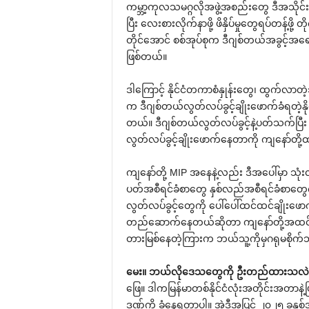
ကမ္ဘာ့ကုလသမဂ္ဂလိုအဖွဲ့အစည်းတွေ ဒီအသိုင်
ပြီး လေးစားလိုက်နာဖို့ ဖိနှိပ်မှုတွေရပ်တန့်ဖ
တိုင်အောင် စစ်အုပ်စုက ဒီဂျစ်တယ်အခွင့်အရေ
ဖြစ်တယ်။
ဒါကြောင့် နိုင်ငံတကာစံနှုန်းတွေ၊ ထွက်လာတဲ
က ဒီဂျစ်တယ်လွတ်လပ်ခွင့်ချိုးဖောက်ခံရတဲ့နိုင
တယ်။ ဒီဂျစ်တယ်လွတ်လပ်ခွင့်နဲ့ပတ်သက်ပြီး
လွတ်လပ်ခွင့်ချိုးဖောက်နေတာကို ကျနော်တို့
ကျနော်တို့ MIP အနေနဲ့လည်း ဒီအပေါ်မှာ သု
ပတ်အစီရင်ခံစာတွေ နှစ်လည်အစီရင်ခံစာတွေ
လွတ်လပ်ခွင့်တွေကို ပေါ်ပေါ်ထင်ထင်ချိုးဖော
တည်ဆောက်နေတယ်ဆိုတာ ကျနော်တို့အထင်အရှ
တားမြစ်နေတဲ့ကြားက ဘယ်သူ့ကိုမှဂရုမစိုက်
မေး။ ဘယ်လိုဒေသတွေကို ဦးတည်ထားသလဲ၊ 
ဖြေ။ ဒါကမြန်မာတစ်နိုင်ငံလုံးအတိုင်းအတာနဲ့
ဒဏ်ကို ခံနေရတာပါ။ အဲဒီအပြင် ၂၀၂၅ ခုနှစ်