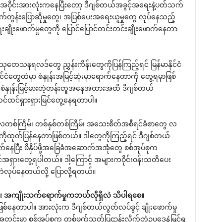
းအဝိုင်းအားလုံးကနေပြီးတော့ ဒီဂျစ်တယ်အခွင့်အရေးနဲ့ပတ်သက်
ို့ တိုက်တွန်းပြောဆိုမှုတွေ၊ အပြစ်ပေးအရေးယူမှုတွေ လုပ်နေသည့်
းချိုးဖောက်မှုတွေကို ပြောင်ပြောင်တင်းတင်းချိုးဖောက်နေတာ
့သုတေသနရလဒ်တွေ ညွှန်းကိန်းတွေကိုပြန်ကြည့်ရင် မြန်မာနိုင်ငံ
်ငံတွေထဲမှာ စံနှုန်းအမြင့်ဆုံးမှာရောက်နေတာကို တွေ့ရမှာဖြစ်
 စံနှုန်းမြင့်မားတဲ့တန်းတူအနေအထားအထိ ဒီဂျစ်တယ်
ထင်ထင်ရှားရှားမြင်တွေ့နေရတာပါ။
ံးလတစ်ကြိမ်၊ တစ်နှစ်တစ်ကြိမ်၊ အသေးစိတ်အစီရင်ခံစာတွေ လ
ကိုထုတ်ပြန်နေတာဖြစ်တယ်။ ဒါတွေကိုကြည့်ရင် ဒီဂျစ်တယ်
က်နေပြီး ဖိနှိပ်ဖို့အခြေခံအဆောက်အအုံတွေ စစ်အုပ်စုက
ားတွေ့ရပါတယ်။ ဒါ့ကြောင့် အများကဝိုင်းဝန်းသတိပေး
ဘဲလုပ်နေတယ်လို့ ပြောလို့ရတယ်။
အကျိုးသက်ရောက်မှုကဘယ်လိုရှိလဲ သိပါရစေ။
ဖြစ်နေတာပါ။ အားလုံးက ဒီဂျစ်တယ်လွတ်လပ်ခွင့် ချိုးဖောက်မှု
အတွင်းမှာ စစ်အုပ်စုက တစ်ဖက်သတ်ပြဌာန်းလိုက်တဲ့ဥပဒေနဲ့မြင်ရ