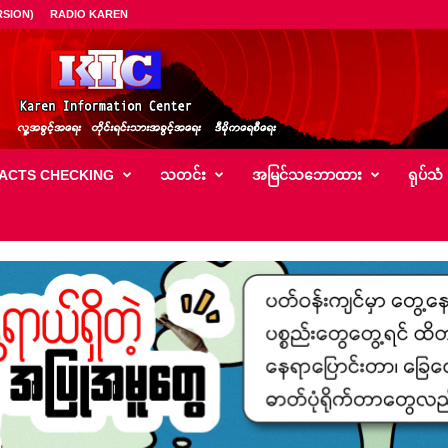
SION)
RADIO KAREN
ACTS CHECKING
သတင်း
အမြင်သ‌ဘောထား
ရုပ်သံ