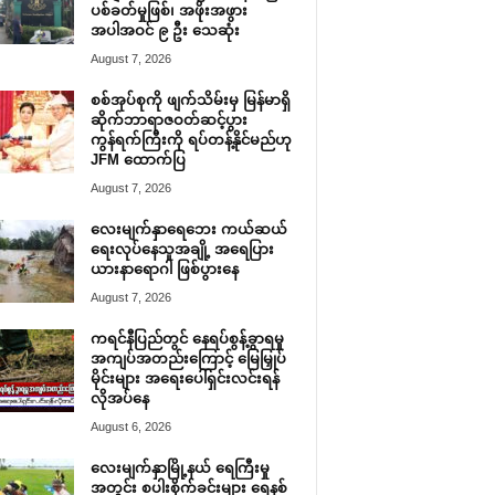
ပစ်ခတ်မှုဖြစ်၊ အဖိုးအဖွား
အပါအဝင် ၉ ဦး သေဆုံး
August 7, 2026
စစ်အုပ်စုကို ဖျက်သိမ်းမှ မြန်မာရှိ
ဆိုက်ဘာရာဇဝတ်ဆင့်ပွား
ကွန်ရက်ကြီးကို ရပ်တန့်နိုင်မည်ဟု
JFM ထောက်ပြ
August 7, 2026
လေးမျက်နှာရေဘေး ကယ်ဆယ်
ရေးလုပ်နေသူအချို့ အရေပြား
ယားနာရောဂါ ဖြစ်ပွားနေ
August 7, 2026
ကရင်နီပြည်တွင် နေရပ်စွန့်ခွာရမှု
အကျပ်အတည်းကြောင့် မြေမြှုပ်
မိုင်းများ အရေးပေါ်ရှင်းလင်းရန်
လိုအပ်နေ
August 6, 2026
လေးမျက်နှာမြို့နယ် ရေကြီးမှု
အတွင်း စပါးစိုက်ခင်းများ ရေနစ်