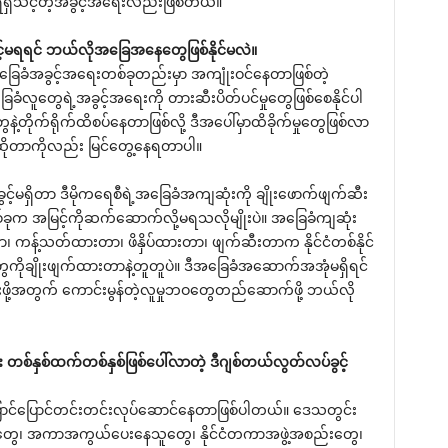
ှရရှိသင့်တဲ့အခွင့်အရေးလည်းဖြစ်တယ်။
်ခွင့်မရရင် ဘယ်လိုအခြေအနေတွေဖြစ်နိုင်မလဲ။
ခြေခံအခွင့်အရေးတစ်ခုတည်းမှာ အကျုံးဝင်နေတာဖြစ်တဲ့
ခံလူတွေရဲ့အခွင့်အရေးကို တားဆီးပိတ်ပင်မှုတွေဖြစ်စေနိုင်ပါ
တိုက်ရိုက်ထိစပ်နေတာဖြစ်လို့ ဒီအပေါ်မှာထိခိုက်မှုတွေဖြစ်လာ
်ဆိုတာကိုလည်း မြင်တွေ့နေရတာပါ။
့်မရှိတာ ဒီမိုကရေစီရဲ့အခြေခံအကျဆုံးကို ချိုးဖောက်ဖျက်ဆီး
ုက အမြင့်ကိုဆက်ဆောက်လို့မရသလိုမျိုးပဲ။ အခြေခံကျဆုံး
ာ၊ ကန့်သတ်ထားတာ၊ ဖိနှိပ်ထားတာ၊ ဖျက်ဆီးတာက နိုင်ငံတစ်နိုင်
ကားတွေကိုချိုးဖျက်ထားတာနဲ့တူတူပဲ။ ဒီအခြေခံအဆောက်အအုံမရှိရင်
့ကိုသွားဖို့အတွက် ကောင်းမွန်တဲ့လူမှုဘဝတွေတည်ဆောက်ဖို့ ဘယ်လို
ုင်း တစ်နှစ်ထက်တစ်နှစ်ဖြစ်ပေါ်လာတဲ့ ဒီဂျစ်တယ်လွတ်လပ်ခွင့်
က ပြောင်ပြောင်တင်းတင်းလုပ်ဆောင်နေတာဖြစ်ပါတယ်။ ဒေသတွင်း
်းတွေ၊ အကာအကွယ်ပေးနေသူတွေ၊ နိုင်ငံတကာအဖွဲ့အစည်းတွေ၊