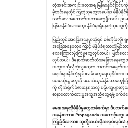
တဲ့အခင်းအကျင်းတွေအရ မြန်မာနိုင်ငံပြင်ပကိုရေ
မှီတင်းနေထိုင်ကြတဲ့သူတွေအပေါ်မှာ ဖိနှိပ်နိုင
သက်သေအထောက်အထားတွေရှိတယ်။ ဥပမာ-Cyber Sec
မြန်မာနိုင်ငံသားတွေ၊ နိုင်ငံမှာရှိနေတဲ့သူတွေကိ
ပြည်တွင်းအခြေအနေမှာဆိုရင် စစ်ကိုင်းလို၊ ရှမ်
အခြေအနေတွေကြောင့် ဖိနှိပ်ခံရတာကိုမြင်သာမှ
လေကြောင်းဗုံးကြဲမှုတွေလုပ်တယ်။ ဖြတ်လ
လုပ်တယ်။ ဒီနောက်ဆက်တွဲအခြေအနေတွေအရ 
အကူအညီလိုတဲ့သူတွေက သတင်းအချက်အလ
ရှောင်ရှားနိုင်တဲ့နည်းလမ်းတွေမရယူနိုင်တာ
ပေးမယ့်သူတွေကို မဆက်သွယ်နိုင်တာတွေကြုံနေ
ကို တိုက်ရိုက်ခံစားနေရသလို ပဋိပက္ခများတဲ့ဒေ
စာနာထောက်ထားမှုအကူအညီတွေရဖို့ ခက်ခဲန
မေး။ အခုလိုဖိနှိပ်မှုတွေတစ်ဖက်မှာ ဒီပလက်ဖ
အမုန်းစကား၊ Propaganda အကောင့်တွေ၊ ပေ့
ကြည့်မိသလား၊ သူတို့ဘယ်လိုအလုပ်လုပ်လဲ 