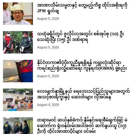
အာဏာသိမ်းသမ္မတနှင့် တွေ့မည့်ကိစ္စ ထိုင်းအစိုးရကို
JFM ရှုတ်ချ
August 5, 2026
သထုံခရိုင်တွင် ဇူလိုင်လအတွင်း စစ်အုပ်စု (၁၀) ဦး
သေဆုံးပြီး (၁၅) ဦး ဒဏ်ရာရ
August 5, 2026
နိုင်ငံတကာ၏ပံ့ပိုးကူညီမှုရရှိရန် ကမ္ဘာလုံးဆိုင်ရာ
ကရင်စည်းရုံးလှုံ့ဆော်ရေး ကွန်ရက်(KWAN) ဖွဲ့စည်း
August 5, 2026
လေးမျက်နှာမြို့နယ် ရေဘေးသင့်ပြည်သူများအတွက်
အသင့်စားရိက္ခာနှင့် ဆေးဝါးများ လိုအပ်နေ
August 4, 2026
တရားမဝင် ဆယ်နှစ်ခံကဒ် နှိမ်နင်းရေးစီမံချက်ဖြင့် မဲ
ဆောက်က ရုံးဝန်ထမ်းအပါအဝင် ဆက်နွယ်သူ (၁၇)
ဦးကို ထိုင်းအာဏာပိုင်များ ဝင်ဖမ်း