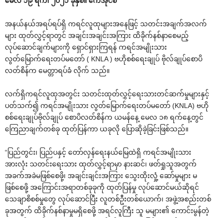
‌မေလ ၁၉ ရက်၊ ၂၀၂၁ ခုနှစ်။ ‌ကေအိုင်စီ
အနယ်နယ်အရပ်ရပ်ရှိ ကရင်လူထုများအ‌နေဖြင့် သတင်းအချက်အလက်
များ ထုတ်လွှင့်ရာတွင် အချင်းအချင်းအကြား ထိခိုက်နစ်နာ‌စေမည့်
လုပ်‌ဆောင်ချက်များကို ‌ရှောင်ရှားကြရန် ကရင်အမျိုးသား
လွတ်‌မြောက်‌ရေးတပ်မ‌တော် ( KNLA ) ဗဟိုစစ်‌ရေးချုပ် ဗိုလ်ချုပ်‌စောပိ
လတ်စိန်က ‌မေတ္တာရပ်ခံ လိုက် သည်။
လက်ရှိကရင်လူထုအတွင်း သတင်းထုတ်လွှင့်‌ရေးသားတင်ဆက်မှုများနှင့်
ပတ်သက်၍ ကရင်အမျိုးသား လွတ်‌မြောက်‌ရေးတပ်မ‌တော် (KNLA) ဗဟို
စစ်‌ရေးချုပ်ဗိုလ်ချုပ် ‌စောပိလတ်စိန်က ယမန်‌နေ့ ‌မေလ ၁၈ ရက်‌နေ့တွင်
‌ကြေညာချက်တစ်ခု ထုတ်ပြန်ကာ ယခုလို ‌ပြောဆိုခဲ့ခြင်းဖြစ်သည်။
“ပြည်တွင်း၊ ပြည်ပနှင့် ‌တော်လှန်‌ရေးနယ်‌မြေထဲရှိ ကရင်အမျိုးသား
အားလုံး သတင်း‌ရေးသား ထုတ်လွှင့်ရာမှာ နားဆင်၊ ဖတ်ရှုသူအတွက်
အခက်အခဲမဖြစ်‌စေဖို့၊ အချင်းချင်းအကြား ‌သွေးထိုးလှုံ့ ‌ဆော်မှုများ မ
ဖြစ်‌စေဖို့ အ‌ကြောင်းအရာတစ်ခုခုကို ထုတ်ပြန်မှု လုပ်‌ဆောင်မယ်ဆိုရင်
‌သေချာစိစစ်မှု‌တွေ လုပ်‌ဆောင်ပြီး လူတစ်ဦးတစ်‌ယောက်၊ အဖွဲ့အစည်းတစ်
ခုအတွက် ထိခိုက်နစ်နာမှုမရှိ‌စေဖို့ အရင်လူကြီး သူ မများ၏ ‌ကောင်းမွန်တဲ့