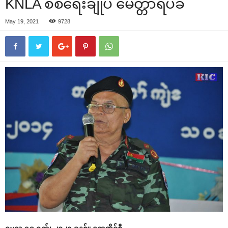
KNLA စစ်‌ရေးချုပ် ‌မေတ္တာရပ်ခံ
May 19, 2021
9728