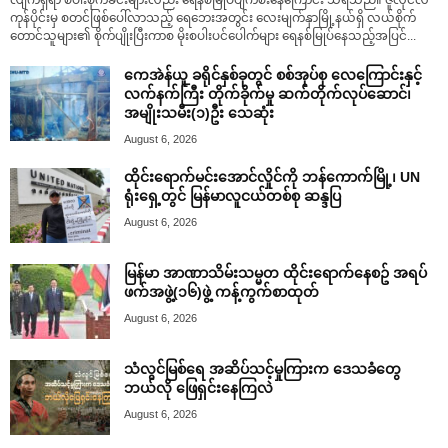
လျက်ရှိရာ စပါးစိုက်ခင်းများလည်း ရေနစ်မြုပ်ပျက်စီးနေကြောင်း သိရသည်။ ဇူလိုင်လ
ကုန်ပိုင်းမှ စတင်ဖြစ်ပေါ်လာသည့် ရေဘေးအတွင်း လေးမျက်နှာမြို့နယ်ရှိ လယ်စိုက်
တောင်သူများ၏ စိုက်ပျိုးပြီးကာစ မိုးစပါးပင်ပေါက်များ ရေနစ်မြုပ်နေသည့်အပြင်...
ကေအဲန်ယူ ခရိုင်နှစ်ခုတွင် စစ်အုပ်စု လေကြောင်းနှင့်
လက်နက်ကြီး တိုက်ခိုက်မှု ဆက်တိုက်လုပ်ဆောင်၊
အမျိုးသမီး(၁)ဦး သေဆုံး
August 6, 2026
ထိုင်းရောက်မင်းအောင်လှိုင်ကို ဘန်ကောက်မြို့၊ UN
ရုံးရှေ့တွင် မြန်မာလူငယ်တစ်စု ဆန္ဒပြ
August 6, 2026
မြန်မာ အာဏာသိမ်းသမ္မတ ထိုင်းရောက်နေစဥ် အရပ်
ဖက်အဖွဲ့(၁၆)ဖွဲ့ ကန့်ကွက်စာထုတ်
August 6, 2026
သံလွင်မြစ်ရေ အဆိပ်သင့်မှုကြားက ဒေသခံတွေ
ဘယ်လို ဖြေရှင်းနေကြလဲ
August 6, 2026