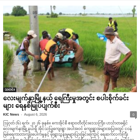
သတင်း
လေးမျက်နှာမြို့နယ် ရေကြီးမှုအတွင်း စပါးစိုက်ခင်း
များ ရေနစ်မြုပ်ပျက်စီး
-
KIC News
August 6, 2026
0
ဩဂုတ် (၆) ရက်၊ ၂၀၂၆ ခုနှစ်။ ကေအိုင်စီ ဧရာဝတီတိုင်းဒေသကြီး၊ ဟင်္သာတခရိုင်
လေးမျက်နှာမြို့နယ်ရှိ အိုင်သပြုကျေးရွာ အပါအဝင် ကျေးရွာအများအပြားတွင် ငဝန်
မြစ်ရေကာတာကျိုးပေါက်မှုနှင့် မိုးရွာသွန်းမှုများပြားခြင်းကြောင့် ရေဆက်လက်ကြီး