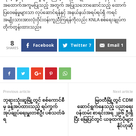
အ‌ထောက်အကူမပြုသည့် အတွက် အပြုသ‌ဘော‌ဆောင်သည့် ‌ထောက်
ပြ‌ဝေဖန်မှုများသာ လုပ်‌ဆောင်ရန်နှင့် အနယ်နယ်အရပ်ရပ်ရှိ ကရင်
အမျိုးသားအားလုံးဝိုင်းဝန်းကူညီကြရန်ကိုလည်း KNLA စစ်‌ရေးချုပ်က
တိုက်တွန်းထားသည်။
8
Facebook
Twitter
7
Email
1
Previous article
Next article
ဘုရားသုံးဆူမြို့တွင် စစ်‌ကောင်စီ
မြဝတီမြို့တွင် CDM
မှ ခန့်အပ်ထားသည့် ရပ်ကွက်
‌ဆောင်ရွက်‌နေသည့် ပညာ‌ရေး
အုပ်ချုပ်‌ရေးမှူးတစ်ဦး ပစ်သတ်ခံ
ဝန်ထမ်း စာရင်းအရ ၂၉၆ ဦးရှိ
ရ
ပြီး ‌မြေပြင်တွင် ယခုထက်ပိုများ
နိုင်ဟုဆို