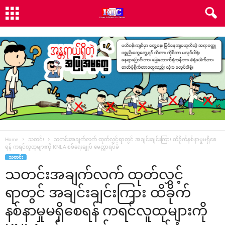
Home
သတင်း
သတင်းအချက်လက် ထုတ်လွှင့်ရာတွင် အချင်းချင်းကြား ထိခိုက်နစ်နာမှုမရှိ‌စေ
ရန် ကရင်လူထုများကို KNLA စစ်‌ရေးချုပ် ‌မေတ္တာရပ်ခံ
သတင်း
သတင်းအချက်လက် ထုတ်လွှင့်
ရာတွင် အချင်းချင်းကြား ထိခိုက်
နစ်နာမှုမရှိ‌စေရန် ကရင်လူထုများကို