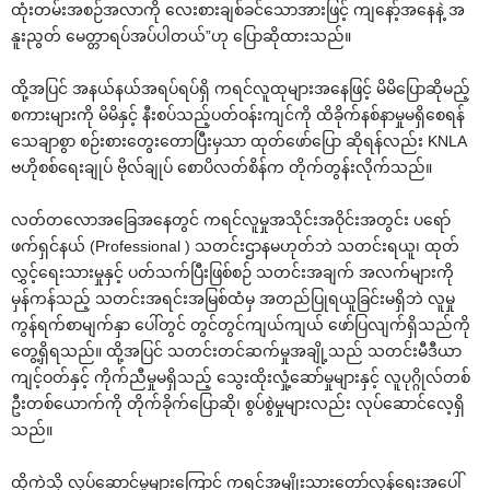
ထုံးတမ်းအစဉ်အလာကို ‌လေးစားချစ်ခင်‌သောအားဖြင့် ကျ‌နော့်အ‌နေနဲ့ အ
နူးညွတ် ‌မေတ္တာရပ်အပ်ပါတယ်”ဟု ‌ပြောဆိုထားသည်။
ထို့အပြင် အနယ်နယ်အရပ်ရပ်ရှိ ကရင်လူထုများအ‌နေဖြင့် မိမိ‌ပြောဆိုမည့်
စကားများကို မိမိနှင့် နီးစပ်သည့်ပတ်ဝန်းကျင်ကို ထိခိုက်နစ်နာမှုမရှိ‌စေရန်
‌သေချာစွာ စဉ်းစား‌တွေး‌တောပြီးမှသာ ထုတ်‌ဖော်‌ပြော ဆိုရန်လည်း KNLA
ဗဟိုစစ်‌ရေးချုပ် ဗိုလ်ချုပ် ‌စောပိလတ်စိန်က တိုက်တွန်းလိုက်သည်။
လတ်တ‌လောအ‌ခြေအ‌နေတွင် ကရင်လူမှုအသိုင်းအဝိုင်းအတွင်း ပ‌ရော်
ဖက်ရှင်နယ် (Professional ) သတင်းဌာနမဟုတ်ဘဲ သတင်းရယူ၊ ထုတ်
လွှင့်‌ရေးသားမှုနှင့် ပတ်သက်ပြီးဖြစ်စဉ် သတင်းအချက် အလက်များကို
မှန်ကန်သည့် သတင်းအရင်းအမြစ်ထံမှ အတည်ပြုရယူခြင်းမရှိဘဲ လူမှု
ကွန်ရက်စာမျက်နှာ ‌ပေါ်တွင် တွင်တွင်ကျယ်ကျယ် ‌ဖော်ပြလျက်ရှိသည်ကို
‌တွေ့ရှိရသည်။ ထို့အပြင် သတင်းတင်ဆက်မှုအချို့သည် သတင်းမီဒီယာ
ကျင့်ဝတ်နှင့် ကိုက်ညီမှုမရှိသည့် ‌သွေးထိုးလှုံ့‌ဆော်မှုများနှင့် လူပုဂ္ဂိုလ်တစ်
ဦးတစ်‌ယောက်ကို တိုက်ခိုက်‌ပြောဆို၊ စွပ်စွဲမှုများလည်း လုပ်‌ဆောင်‌လေ့ရှိ
သည်။
ထိုကဲ့သို့ လုပ်‌ဆောင်မှုများ‌ကြောင့် ကရင့်အမျိုးသား‌တော်လှန်‌ရေးအ‌ပေါ်